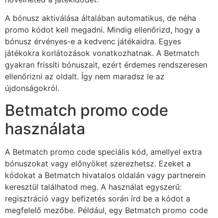
A bónusz aktiválása általában automatikus, de néha
promo kódot kell megadni. Mindig ellenőrizd, hogy a
bónusz érvényes-e a kedvenc játékaidra. Egyes
játékokra korlátozások vonatkozhatnak. A Betmatch
gyakran frissíti bónuszait, ezért érdemes rendszeresen
ellenőrizni az oldalt. Így nem maradsz le az
újdonságokról.
Betmatch promo code
használata
A Betmatch promo code speciális kód, amellyel extra
bónuszokat vagy előnyöket szerezhetsz. Ezeket a
kódokat a Betmatch hivatalos oldalán vagy partnerein
keresztül találhatod meg. A használat egyszerű:
regisztráció vagy befizetés során írd be a kódot a
megfelelő mezőbe. Például, egy Betmatch promo code