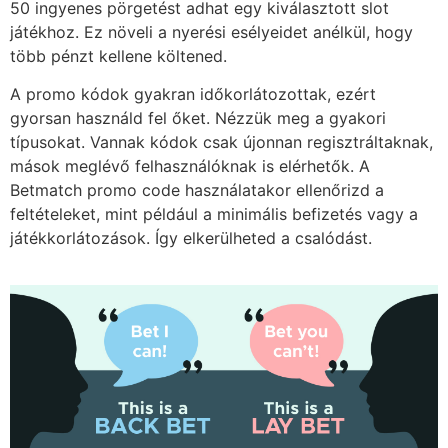
50 ingyenes pörgetést adhat egy kiválasztott slot
játékhoz. Ez növeli a nyerési esélyeidet anélkül, hogy
több pénzt kellene költened.
A promo kódok gyakran időkorlátozottak, ezért
gyorsan használd fel őket. Nézzük meg a gyakori
típusokat. Vannak kódok csak újonnan regisztráltaknak,
mások meglévő felhasználóknak is elérhetők. A
Betmatch promo code használatakor ellenőrizd a
feltételeket, mint például a minimális befizetés vagy a
játékkorlátozások. Így elkerülheted a csalódást.