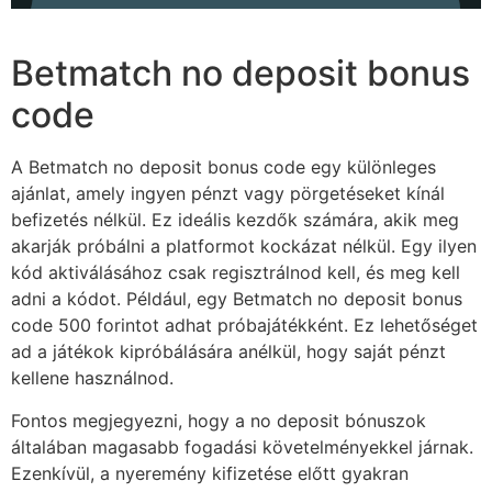
Betmatch no deposit bonus
code
A Betmatch no deposit bonus code egy különleges
ajánlat, amely ingyen pénzt vagy pörgetéseket kínál
befizetés nélkül. Ez ideális kezdők számára, akik meg
akarják próbálni a platformot kockázat nélkül. Egy ilyen
kód aktiválásához csak regisztrálnod kell, és meg kell
adni a kódot. Például, egy Betmatch no deposit bonus
code 500 forintot adhat próbajátékként. Ez lehetőséget
ad a játékok kipróbálására anélkül, hogy saját pénzt
kellene használnod.
Fontos megjegyezni, hogy a no deposit bónuszok
általában magasabb fogadási követelményekkel járnak.
Ezenkívül, a nyeremény kifizetése előtt gyakran