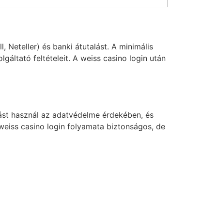
 Neteller) és banki átutalást. A minimális
lgáltató feltételeit. A weiss casino login után
tást használ az adatvédelme érdekében, és
A weiss casino login folyamata biztonságos, de