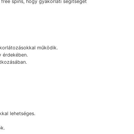
free spins, hogy gyakorlati segítséget
 korlátozásokkal működik.
ny érdekében.
atkozásában.
kkal lehetséges.
ők.