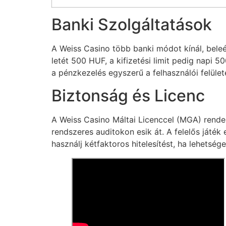
Banki Szolgáltatások
A Weiss Casino több banki módot kínál, beleér
letét 500 HUF, a kifizetési limit pedig napi 50
a pénzkezelés egyszerű a felhasználói felület
Biztonság és Licenc
A Weiss Casino Máltai Licenccel (MGA) rendel
rendszeres auditokon esik át. A felelős játék 
használj kétfaktoros hitelesítést, ha lehetsége