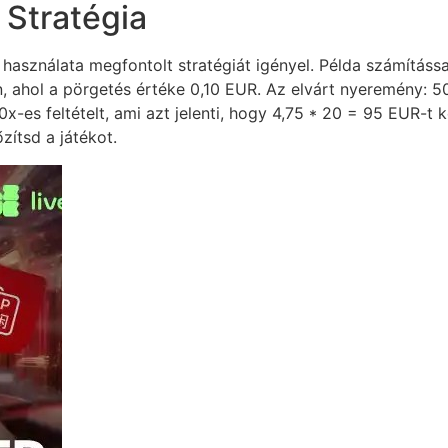
Stratégia
használata megfontolt stratégiát igényel. Példa számítássa
, ahol a pörgetés értéke 0,10 EUR. Az elvárt nyeremény: 5
0x-es feltételt, ami azt jelenti, hogy 4,75 * 20 = 95 EUR-t ke
zítsd a játékot.