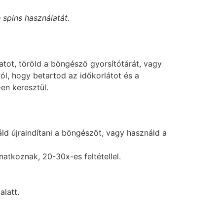
 spins használatát.
atot, töröld a böngésző gyorsítótárát, vagy
ól, hogy betartod az időkorlátot és a
-en keresztül.
áld újraindítani a böngészőt, vagy használd a
atkoznak, 20-30x-es feltétellel.
latt.