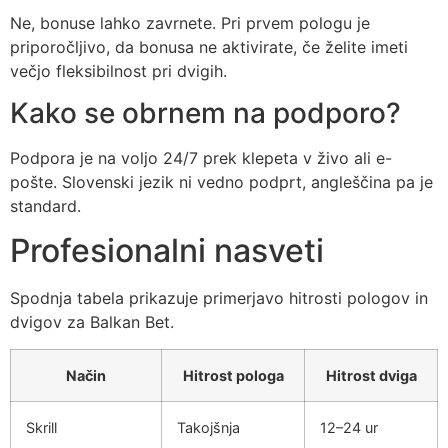
Ne, bonuse lahko zavrnete. Pri prvem pologu je
priporočljivo, da bonusa ne aktivirate, če želite imeti
večjo fleksibilnost pri dvigih.
Kako se obrnem na podporo?
Podpora je na voljo 24/7 prek klepeta v živo ali e-
pošte. Slovenski jezik ni vedno podprt, angleščina pa je
standard.
Profesionalni nasveti
Spodnja tabela prikazuje primerjavo hitrosti pologov in
dvigov za Balkan Bet.
Način
Hitrost pologa
Hitrost dviga
Skrill
Takojšnja
12–24 ur