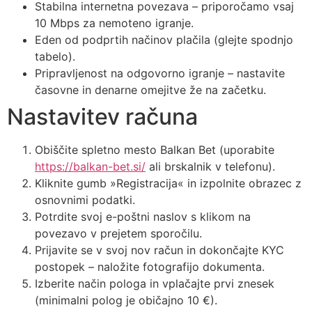
Stabilna internetna povezava – priporočamo vsaj
10 Mbps za nemoteno igranje.
Eden od podprtih načinov plačila (glejte spodnjo
tabelo).
Pripravljenost na odgovorno igranje – nastavite
časovne in denarne omejitve že na začetku.
Nastavitev računa
Obiščite spletno mesto Balkan Bet (uporabite
https://balkan-bet.si/
ali brskalnik v telefonu).
Kliknite gumb »Registracija« in izpolnite obrazec z
osnovnimi podatki.
Potrdite svoj e-poštni naslov s klikom na
povezavo v prejetem sporočilu.
Prijavite se v svoj nov račun in dokončajte KYC
postopek – naložite fotografijo dokumenta.
Izberite način pologa in vplačajte prvi znesek
(minimalni polog je običajno 10 €).