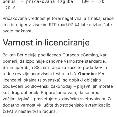
bonus) – pričakovana izguba = 100 – 120 =
–20 €
Pričakovana vrednost je torej negativna, a z nekaj sreče
in izbiro iger z visokim RTP (nad 97 %) lahko izboljšate
svoje možnosti.
Varnost in licenciranje
Balkan Bet deluje pod licenco Curacao eGaming, kar
pomeni, da izpolnjuje osnovne varnostne standarde.
Stran uporablja SSL šifriranje za zaščito podatkov in
redne revizije neodvisnih testirnih hiš.
Opomba:
Ker
licenca ni lokalna (slovenska), so dobitki običajno
obdavčeni po slovenski zakonodaji – prijaviti jih morate
kot drug dohodek. Priporočamo vam, da se pred
večjimi izplačili posvetujete z davčnim svetovalcem. Za
dodatno varnost vključite dvostopenjsko avtentikacijo
(2FA) v nastavitvah računa.