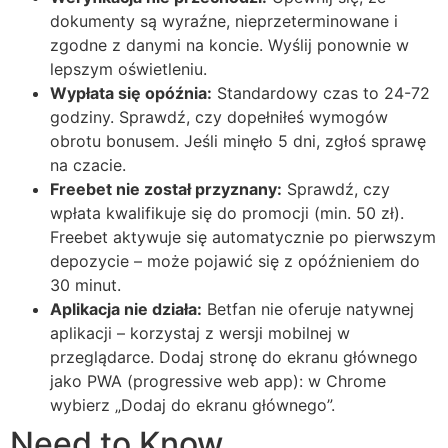
dokumenty są wyraźne, nieprzeterminowane i
zgodne z danymi na koncie. Wyślij ponownie w
lepszym oświetleniu.
Wypłata się opóźnia:
Standardowy czas to 24-72
godziny. Sprawdź, czy dopełniłeś wymogów
obrotu bonusem. Jeśli minęło 5 dni, zgłoś sprawę
na czacie.
Freebet nie został przyznany:
Sprawdź, czy
wpłata kwalifikuje się do promocji (min. 50 zł).
Freebet aktywuje się automatycznie po pierwszym
depozycie – może pojawić się z opóźnieniem do
30 minut.
Aplikacja nie działa:
Betfan nie oferuje natywnej
aplikacji – korzystaj z wersji mobilnej w
przeglądarce. Dodaj stronę do ekranu głównego
jako PWA (progressive web app): w Chrome
wybierz „Dodaj do ekranu głównego”.
Need to Know