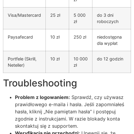
Visa/Mastercard
25 zł
5 000
do 3 dni
zł
roboczych
Paysafecard
10 zł
250 zł
niedostępna
dla wypłat
Portfele (Skrill,
10 zł
10 000
do 12 godzin
Neteller)
zł
Troubleshooting
Problem z logowaniem:
Sprawdź, czy używasz
prawidłowego e-maila i hasła. Jeśli zapomniałeś
hasła, kliknij „Nie pamiętam hasła” i postępuj
zgodnie z instrukcjami. W razie blokady konta
skontaktuj się z supportem.
Weryfikacja nie przechodzi:
Upewnij się, że