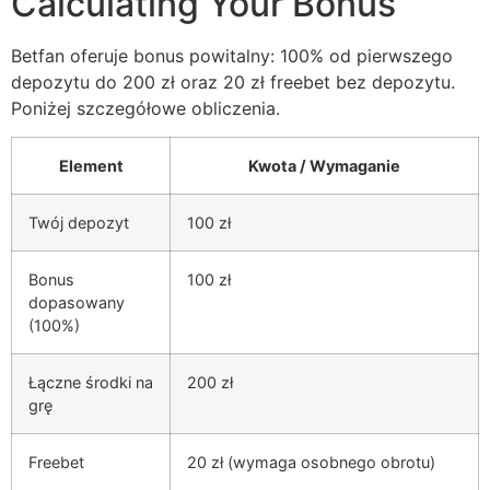
Calculating Your Bonus
Betfan oferuje bonus powitalny: 100% od pierwszego
depozytu do 200 zł oraz 20 zł freebet bez depozytu.
Poniżej szczegółowe obliczenia.
Element
Kwota / Wymaganie
Twój depozyt
100 zł
Bonus
100 zł
dopasowany
(100%)
Łączne środki na
200 zł
grę
Freebet
20 zł (wymaga osobnego obrotu)