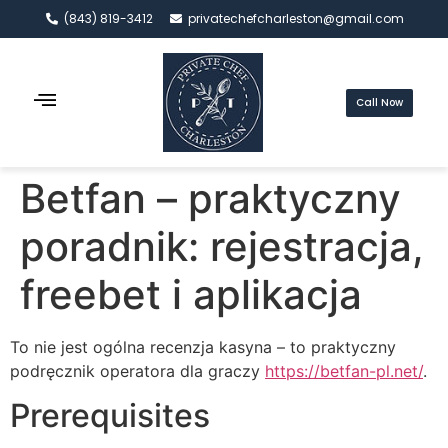
(843) 819-3412
privatechefcharleston@gmail.com
Call Now
Betfan – praktyczny
poradnik: rejestracja,
freebet i aplikacja
To nie jest ogólna recenzja kasyna – to praktyczny
podręcznik operatora dla graczy
https://betfan-pl.net/
.
Prerequisites