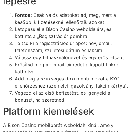
lépésre
Fontos:
Csak valós adatokat adj meg, mert a
későbbi kifizetéseknél ellenőrzik azokat.
Látogass el a Bison Casino weboldalára, és
kattints a „Regisztráció” gombra.
Töltsd ki a regisztrációs űrlapot: név, email,
telefonszám, születési dátum és lakcím.
Válassz egy felhasználónevet és egy erős jelszót.
Erősítsd meg az email-címedet a kapott linkre
kattintva.
Add meg a szükséges dokumentumokat a KYC-
ellenőrzéshez (személyi igazolvány, lakcímkártya).
Végezd el az első befizetést, és igényeld a
bónuszt, ha szeretnéd.
Platform kiemelések
A Bison Casino mobilbarát weboldalt kínál, amely