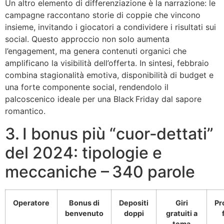
Un altro elemento di differenziazione è la narrazione: le
campagne raccontano storie di coppie che vincono
insieme, invitando i giocatori a condividere i risultati sui
social. Questo approccio non solo aumenta
l’engagement, ma genera contenuti organici che
amplificano la visibilità dell’offerta. In sintesi, febbraio
combina stagionalità emotiva, disponibilità di budget e
una forte componente social, rendendolo il
palcoscenico ideale per una Black Friday dal sapore
romantico.
3. I bonus più “cuor‑dettati”
del 2024: tipologie e
meccaniche – 340 parole
Operatore
Bonus di
Depositi
Giri
Pr
benvenuto
doppi
gratuiti a
tema