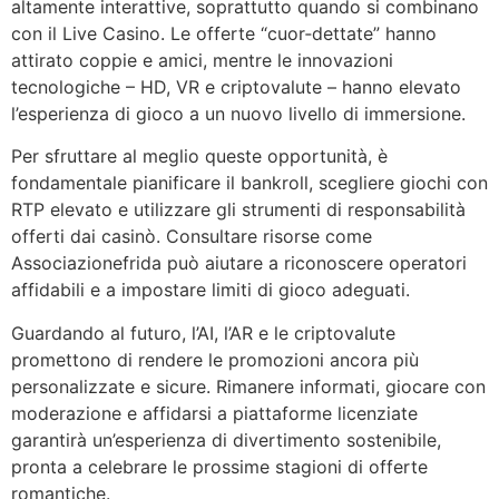
altamente interattive, soprattutto quando si combinano
con il Live Casino. Le offerte “cuor‑dettate” hanno
attirato coppie e amici, mentre le innovazioni
tecnologiche – HD, VR e criptovalute – hanno elevato
l’esperienza di gioco a un nuovo livello di immersione.
Per sfruttare al meglio queste opportunità, è
fondamentale pianificare il bankroll, scegliere giochi con
RTP elevato e utilizzare gli strumenti di responsabilità
offerti dai casinò. Consultare risorse come
Associazionefrida può aiutare a riconoscere operatori
affidabili e a impostare limiti di gioco adeguati.
Guardando al futuro, l’AI, l’AR e le criptovalute
promettono di rendere le promozioni ancora più
personalizzate e sicure. Rimanere informati, giocare con
moderazione e affidarsi a piattaforme licenziate
garantirà un’esperienza di divertimento sostenibile,
pronta a celebrare le prossime stagioni di offerte
romantiche.