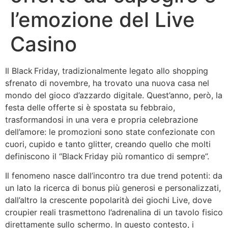
l’emozione del Live
Casino
Il Black Friday, tradizionalmente legato allo shopping
sfrenato di novembre, ha trovato una nuova casa nel
mondo del gioco d’azzardo digitale. Quest’anno, però, la
festa delle offerte si è spostata su febbraio,
trasformandosi in una vera e propria celebrazione
dell’amore: le promozioni sono state confezionate con
cuori, cupido e tanto glitter, creando quello che molti
definiscono il “Black Friday più romantico di sempre”.
Il fenomeno nasce dall’incontro tra due trend potenti: da
un lato la ricerca di bonus più generosi e personalizzati,
dall’altro la crescente popolarità dei giochi Live, dove
croupier reali trasmettono l’adrenalina di un tavolo fisico
direttamente sullo schermo. In questo contesto, i