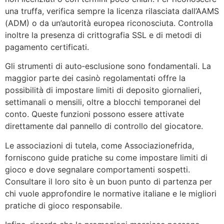
una truffa, verifica sempre la licenza rilasciata dall’AAMS
(ADM) o da un’autorità europea riconosciuta. Controlla
inoltre la presenza di crittografia SSL e di metodi di
pagamento certificati.
Gli strumenti di auto‑esclusione sono fondamentali. La
maggior parte dei casinò regolamentati offre la
possibilità di impostare limiti di deposito giornalieri,
settimanali o mensili, oltre a blocchi temporanei del
conto. Queste funzioni possono essere attivate
direttamente dal pannello di controllo del giocatore.
Le associazioni di tutela, come Associazionefrida,
forniscono guide pratiche su come impostare limiti di
gioco e dove segnalare comportamenti sospetti.
Consultare il loro sito è un buon punto di partenza per
chi vuole approfondire le normative italiane e le migliori
pratiche di gioco responsabile.