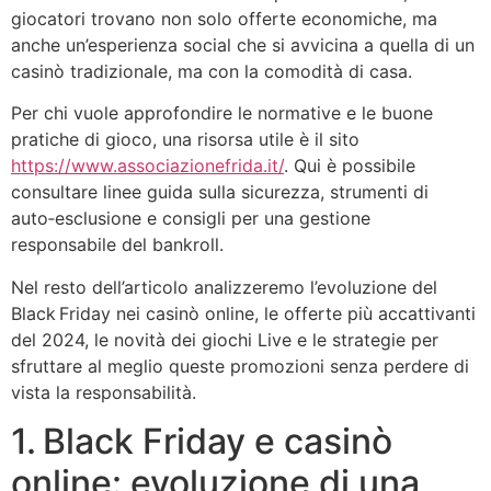
giocatori trovano non solo offerte economiche, ma
anche un’esperienza social che si avvicina a quella di un
casinò tradizionale, ma con la comodità di casa.
Per chi vuole approfondire le normative e le buone
pratiche di gioco, una risorsa utile è il sito
https://www.associazionefrida.it/
. Qui è possibile
consultare linee guida sulla sicurezza, strumenti di
auto‑esclusione e consigli per una gestione
responsabile del bankroll.
Nel resto dell’articolo analizzeremo l’evoluzione del
Black Friday nei casinò online, le offerte più accattivanti
del 2024, le novità dei giochi Live e le strategie per
sfruttare al meglio queste promozioni senza perdere di
vista la responsabilità.
1. Black Friday e casinò
online: evoluzione di una