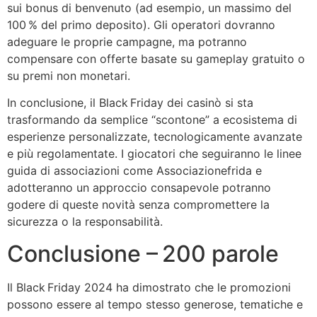
sui bonus di benvenuto (ad esempio, un massimo del
100 % del primo deposito). Gli operatori dovranno
adeguare le proprie campagne, ma potranno
compensare con offerte basate su gameplay gratuito o
su premi non monetari.
In conclusione, il Black Friday dei casinò si sta
trasformando da semplice “scontone” a ecosistema di
esperienze personalizzate, tecnologicamente avanzate
e più regolamentate. I giocatori che seguiranno le linee
guida di associazioni come Associazionefrida e
adotteranno un approccio consapevole potranno
godere di queste novità senza compromettere la
sicurezza o la responsabilità.
Conclusione – 200 parole
Il Black Friday 2024 ha dimostrato che le promozioni
possono essere al tempo stesso generose, tematiche e