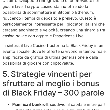
Un altro sviluppo è l’integrazione di criptovalute nei
giochi Live. I crypto casino stanno offrendo la
possibilità di scommettere in Bitcoin o Ethereum,
riducendo i tempi di deposito e prelievo. Questo è
particolarmente interessante per i giocatori italiani che
cercano anonimato e velocità, creando una sinergia tra
casino online con crypto
e l’esperienza Live.
In sintesi, il Live Casino trasforma la Black Friday in un
evento sociale, dove le offerte si vivono in tempo reale,
amplificate da grafica di ultima generazione e dalla
possibilità di giocare con criptovalute.
5. Strategie vincenti per
sfruttare al meglio i bonus
di Black Friday – 300 parole
Pianifica il bankroll
: suddividi il capitale in tre parti