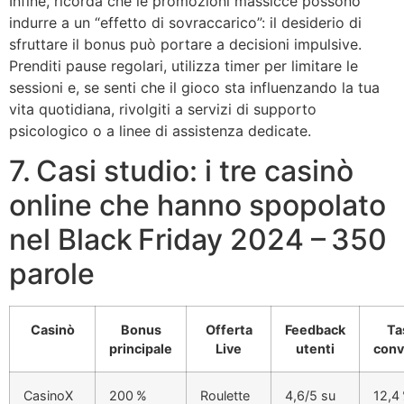
Infine, ricorda che le promozioni massicce possono
indurre a un “effetto di sovraccarico”: il desiderio di
sfruttare il bonus può portare a decisioni impulsive.
Prenditi pause regolari, utilizza timer per limitare le
sessioni e, se senti che il gioco sta influenzando la tua
vita quotidiana, rivolgiti a servizi di supporto
psicologico o a linee di assistenza dedicate.
7. Casi studio: i tre casinò
online che hanno spopolato
nel Black Friday 2024 – 350
parole
Casinò
Bonus
Offerta
Feedback
Ta
principale
Live
utenti
conv
CasinoX
200 %
Roulette
4,6/5 su
12,4