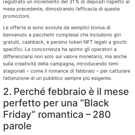
registrato un incremento del 31 % di depositi rispetto al
mese precedente, dimostrando l’efficacia di queste
promozioni.
Le offerte si sono evolute da semplici bonus di
benvenuto a pacchetti complessi che includono giri
gratuiti, cashback, e persino token NFT legati a giochi
specifici. La concorrenza ha spinto gli operatori a
differenziarsi non solo sul valore monetario, ma anche
sulla creatività della campagna, introducendo temi
stagionali – come il romance di febbraio – per catturare
l’attenzione di un pubblico sempre più esigente.
2. Perché febbraio è il mese
perfetto per una “Black
Friday” romantica – 280
parole