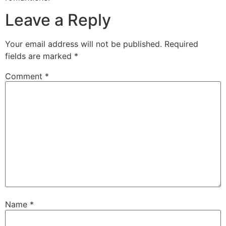
Leave a Reply
Your email address will not be published.
Required
fields are marked
*
Comment
*
Name
*