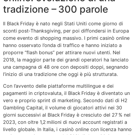
tradizione – 300 parole
Il Black Friday è nato negli Stati Uniti come giorno di
sconti post‑Thanksgiving, per poi diffondersi in Europa
come evento di shopping massivo. I primi casinò online
hanno osservato l’onda di traffico e hanno iniziato a
proporre “flash bonus” per attirare nuovi utenti. Nel
2018, la maggior parte dei grandi operatori ha lanciato
una campagna di 48 ore con depositi doppi, segnando
l’inizio di una tradizione che oggi è più strutturata.
Con l’avvento delle piattaforme multilingue e dei
pagamenti in criptovaluta, il Black Friday è diventato un
vero e proprio sprint di marketing. Secondo dati di H2
Gambling Capital, il volume di giocatori attivi nei 30
giorni successivi al Black Friday è cresciuto del 27 % nel
2023, con oltre 1,2 milioni di nuovi account registrati a
livello globale. In Italia, i casinò online con licenza hanno