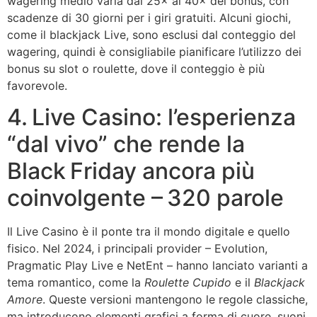
wagering medio varia dal 25× al 40× del bonus, con
scadenze di 30 giorni per i giri gratuiti. Alcuni giochi,
come il blackjack Live, sono esclusi dal conteggio del
wagering, quindi è consigliabile pianificare l’utilizzo dei
bonus su slot o roulette, dove il conteggio è più
favorevole.
4. Live Casino: l’esperienza
“dal vivo” che rende la
Black Friday ancora più
coinvolgente – 320 parole
Il Live Casino è il ponte tra il mondo digitale e quello
fisico. Nel 2024, i principali provider – Evolution,
Pragmatic Play Live e NetEnt – hanno lanciato varianti a
tema romantico, come la
Roulette Cupido
e il
Blackjack
Amore
. Queste versioni mantengono le regole classiche,
ma introducono elementi grafici a forma di cuore, suoni