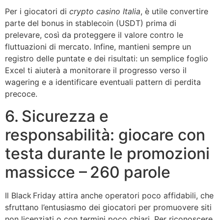
Per i giocatori di
crypto casino Italia
, è utile convertire
parte del bonus in stablecoin (USDT) prima di
prelevare, così da proteggere il valore contro le
fluttuazioni di mercato. Infine, mantieni sempre un
registro delle puntate e dei risultati: un semplice foglio
Excel ti aiuterà a monitorare il progresso verso il
wagering e a identificare eventuali pattern di perdita
precoce.
6. Sicurezza e
responsabilità: giocare con
testa durante le promozioni
massicce – 260 parole
Il Black Friday attira anche operatori poco affidabili, che
sfruttano l’entusiasmo dei giocatori per promuovere siti
non licenziati o con termini poco chiari. Per riconoscere