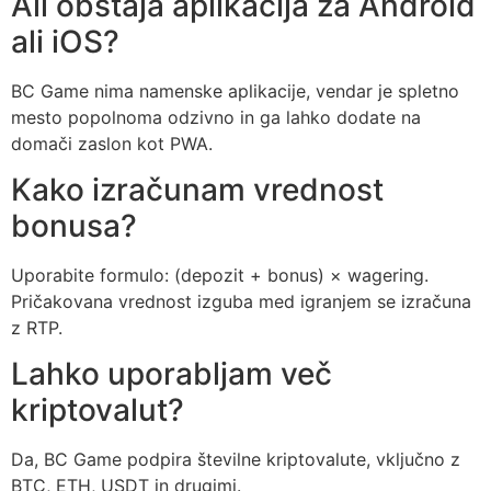
Ali obstaja aplikacija za Android
ali iOS?
BC Game nima namenske aplikacije, vendar je spletno
mesto popolnoma odzivno in ga lahko dodate na
domači zaslon kot PWA.
Kako izračunam vrednost
bonusa?
Uporabite formulo: (depozit + bonus) × wagering.
Pričakovana vrednost izguba med igranjem se izračuna
z RTP.
Lahko uporabljam več
kriptovalut?
Da, BC Game podpira številne kriptovalute, vključno z
BTC, ETH, USDT in drugimi.