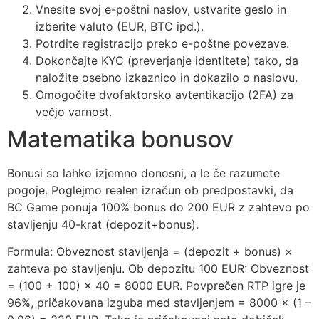
Vnesite svoj e-poštni naslov, ustvarite geslo in
izberite valuto (EUR, BTC ipd.).
Potrdite registracijo preko e-poštne povezave.
Dokončajte KYC (preverjanje identitete) tako, da
naložite osebno izkaznico in dokazilo o naslovu.
Omogočite dvofaktorsko avtentikacijo (2FA) za
večjo varnost.
Matematika bonusov
Bonusi so lahko izjemno donosni, a le če razumete
pogoje. Poglejmo realen izračun ob predpostavki, da
BC Game ponuja 100% bonus do 200 EUR z zahtevo po
stavljenju 40-krat (depozit+bonus).
Formula: Obveznost stavljenja = (depozit + bonus) ×
zahteva po stavljenju. Ob depozitu 100 EUR: Obveznost
= (100 + 100) × 40 = 8000 EUR. Povprečen RTP igre je
96%, pričakovana izguba med stavljenjem = 8000 × (1 –