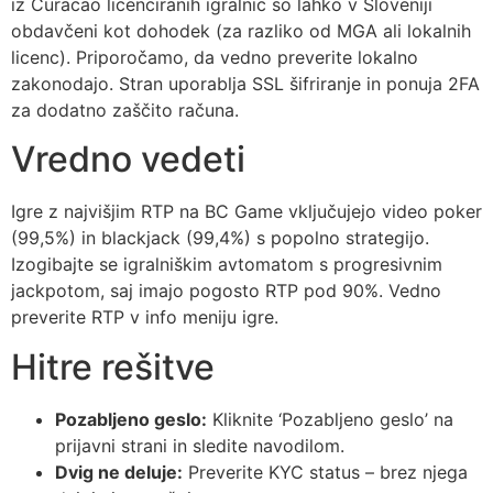
iz Curacao licenciranih igralnic so lahko v Sloveniji
obdavčeni kot dohodek (za razliko od MGA ali lokalnih
licenc). Priporočamo, da vedno preverite lokalno
zakonodajo. Stran uporablja SSL šifriranje in ponuja 2FA
za dodatno zaščito računa.
Vredno vedeti
Igre z najvišjim RTP na BC Game vključujejo video poker
(99,5%) in blackjack (99,4%) s popolno strategijo.
Izogibajte se igralniškim avtomatom s progresivnim
jackpotom, saj imajo pogosto RTP pod 90%. Vedno
preverite RTP v info meniju igre.
Hitre rešitve
Pozabljeno geslo:
Kliknite ‘Pozabljeno geslo’ na
prijavni strani in sledite navodilom.
Dvig ne deluje:
Preverite KYC status – brez njega