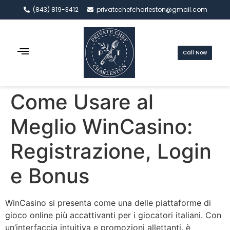
(843) 819-3412
privatechefcharleston@gmail.com
Call Now
Come Usare al
Meglio WinCasino:
Registrazione, Login
e Bonus
WinCasino si presenta come una delle piattaforme di
gioco online più accattivanti per i giocatori italiani. Con
un’interfaccia intuitiva e promozioni allettanti, è