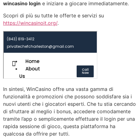
wincasino login
e iniziare a giocare immediatamente.
Scopri di più su tutte le offerte e servizi su
https://wincasinoit.org/
.
In sintesi, WinCasino offre una vasta gamma di
funzionalità e promozioni che possono soddisfare sia i
nuovi utenti che i giocatori esperti. Che tu stia cercando
di sfruttare al meglio i bonus, accedere comodamente
tramite l’app o semplicemente effettuare il login per una
rapida sessione di gioco, questa piattaforma ha
qualcosa da offrire per tutti.