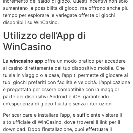
incremento del saldo di gioco. Questi incentivi non solo
aumentano le possibilità di gioco, ma offrono anche più
tempo per esplorare le variegate offerte di giochi
disponibili su WinCasino.
Utilizzo dell’App di
WinCasino
La
wincasino app
offre un modo pratico per accedere
al casinò direttamente dal tuo dispositivo mobile. Che
tu sia in viaggio o a casa, l’app ti permette di giocare ai
tuoi giochi preferiti con facilità e velocità. L’applicazione
è progettata per essere compatibile con la maggior
parte dei dispositivi Android e iOS, garantendo
un’esperienza di gioco fluida e senza interruzioni.
Per scaricare e installare l’app, è sufficiente visitare il
sito ufficiale di WinCasino, dove troverai il link per il
download. Dopo l’installazione, puoi effettuare il