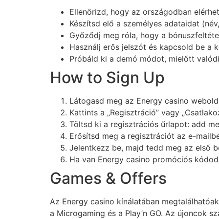
Ellenőrizd, hogy az országodban elérhe
Készítsd elő a személyes adataidat (név,
Győződj meg róla, hogy a bónuszfeltéte
Használj erős jelszót és kapcsold be a ké
Próbáld ki a demó módot, mielőtt valódi
How to Sign Up
Látogasd meg az Energy casino webold
Kattints a „Regisztráció” vagy „Csatlak
Töltsd ki a regisztrációs űrlapot: add 
Erősítsd meg a regisztrációt az e-mailbe
Jelentkezz be, majd tedd meg az első be
Ha van Energy casino promóciós kódod, 
Games & Offers
Az Energy casino kínálatában megtalálhatóak 
a Microgaming és a Play’n GO. Az újoncok sz