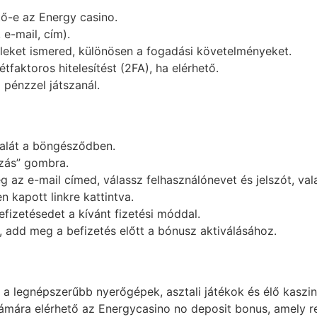
tő-e az Energy casino.
 e-mail, cím).
leket ismered, különösen a fogadási követelményeket.
tfaktoros hitelesítést (2FA), ha elérhető.
 pénzzel játszanál.
alát a böngésződben.
ozás” gombra.
meg az e-mail címed, válassz felhasználónevet és jelszót, v
n kapott linkre kattintva.
fizetésedet a kívánt fizetési móddal.
add meg a befizetés előtt a bónusz aktiválásához.
a legnépszerűbb nyerőgépek, asztali játékok és élő kaszinó
ámára elérhető az Energycasino no deposit bonus, amely re