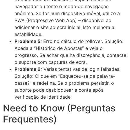
navegador ou tente o modo de navegação
anónima. Se for num dispositivo móvel, utilize a
PWA (Progressive Web App) – disponível ao
adicionar o site ao ecrã inicial. Isto melhora a
estabilidade.
Problema 5:
Erro no cálculo do rollover. Solução:
Aceda a “Histórico de Apostas” e veja o
progresso. Se achar que há discrepância, contacte
o suporte com capturas de ecrã.
Problema 6:
Várias tentativas de login falhadas.
Solução: Clique em “Esqueceu-se da palavra-
passe?” e redefina. Se o problema persistir, o
suporte pode desbloquear a conta após
verificação de identidade.
Need to Know (Perguntas
Frequentes)