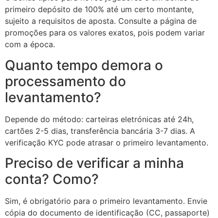
primeiro depósito de 100% até um certo montante,
sujeito a requisitos de aposta. Consulte a página de
promoções para os valores exatos, pois podem variar
com a época.
Quanto tempo demora o
processamento do
levantamento?
Depende do método: carteiras eletrónicas até 24h,
cartões 2-5 dias, transferência bancária 3-7 dias. A
verificação KYC pode atrasar o primeiro levantamento.
Preciso de verificar a minha
conta? Como?
Sim, é obrigatório para o primeiro levantamento. Envie
cópia do documento de identificação (CC, passaporte)