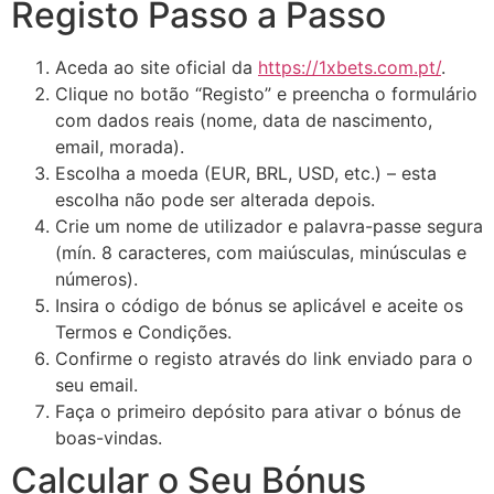
Registo Passo a Passo
Aceda ao site oficial da
https://1xbets.com.pt/
.
Clique no botão “Registo” e preencha o formulário
com dados reais (nome, data de nascimento,
email, morada).
Escolha a moeda (EUR, BRL, USD, etc.) – esta
escolha não pode ser alterada depois.
Crie um nome de utilizador e palavra-passe segura
(mín. 8 caracteres, com maiúsculas, minúsculas e
números).
Insira o código de bónus se aplicável e aceite os
Termos e Condições.
Confirme o registo através do link enviado para o
seu email.
Faça o primeiro depósito para ativar o bónus de
boas-vindas.
Calcular o Seu Bónus