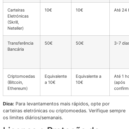
Carteiras
10€
10€
Até 24 
Eletrónicas
(Skrill,
Neteller)
Transferência
50€
50€
3-7 dia
Bancária
Criptomoedas
Equivalente
Equivalente a
Até 1 h
(Bitcoin,
a 10€
10€
(após
Ethereum)
confir
Dica:
Para levantamentos mais rápidos, opte por
carteiras eletrónicas ou criptomoedas. Verifique sempre
os limites diários/semanais.