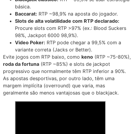
básica.
Baccarat:
RTP ~98,9% na aposta do jogador.
Slots de alta volatilidade com RTP declarado:
Procure slots com RTP >97% (ex.: Blood Suckers
98%, Jackpot 6000 98,9%).
Video Poker:
RTP pode chegar a 99,5% com a
variante correta (Jacks or Better).
Evite jogos com RTP baixo, como
keno
(RTP ~75-80%),
roda da fortuna
(RTP ~85%) e slots de jackpot
progressivo que normalmente têm RTP inferior a 90%.
As apostas desportivas, por outro lado, têm uma
margem implícita (overround) que varia, mas
geralmente são menos vantajosas que o blackjack.