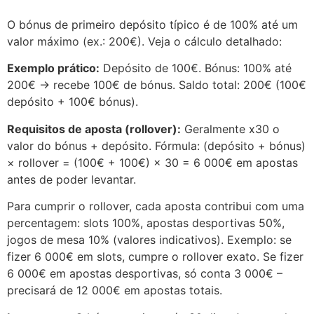
O bónus de primeiro depósito típico é de 100% até um
valor máximo (ex.: 200€). Veja o cálculo detalhado:
Exemplo prático:
Depósito de 100€. Bónus: 100% até
200€ → recebe 100€ de bónus. Saldo total: 200€ (100€
depósito + 100€ bónus).
Requisitos de aposta (rollover):
Geralmente x30 o
valor do bónus + depósito. Fórmula: (depósito + bónus)
× rollover = (100€ + 100€) × 30 = 6 000€ em apostas
antes de poder levantar.
Para cumprir o rollover, cada aposta contribui com uma
percentagem: slots 100%, apostas desportivas 50%,
jogos de mesa 10% (valores indicativos). Exemplo: se
fizer 6 000€ em slots, cumpre o rollover exato. Se fizer
6 000€ em apostas desportivas, só conta 3 000€ –
precisará de 12 000€ em apostas totais.