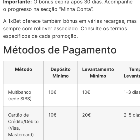
Importante:
O bónus expira após 30 dias. Acompanhe
o progresso na secção “Minha Conta”.
A 1xBet oferece também bónus em várias recargas, mas
sempre com rollover associado. Consulte os termos
específicos de cada promoção.
Métodos de Pagamento
Método
Depósito
Levantamento
Temp
Mínimo
Mínimo
Levant
Multibanco
10€
10€
1-3 dias
(rede SIBS)
Cartão de
10€
20€
2-5 dia
Crédito/Débito
(Visa,
Mastercard)