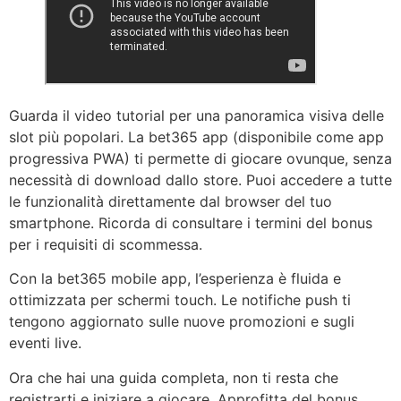
Guarda il video tutorial per una panoramica visiva delle
slot più popolari. La bet365 app (disponibile come app
progressiva PWA) ti permette di giocare ovunque, senza
necessità di download dallo store. Puoi accedere a tutte
le funzionalità direttamente dal browser del tuo
smartphone. Ricorda di consultare i termini del bonus
per i requisiti di scommessa.
Con la bet365 mobile app, l’esperienza è fluida e
ottimizzata per schermi touch. Le notifiche push ti
tengono aggiornato sulle nuove promozioni e sugli
eventi live.
Ora che hai una guida completa, non ti resta che
registrarti e iniziare a giocare. Approfitta del bonus