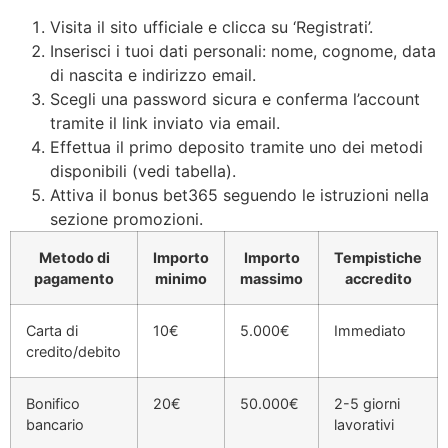
Visita il sito ufficiale e clicca su ‘Registrati’.
Inserisci i tuoi dati personali: nome, cognome, data
di nascita e indirizzo email.
Scegli una password sicura e conferma l’account
tramite il link inviato via email.
Effettua il primo deposito tramite uno dei metodi
disponibili (vedi tabella).
Attiva il bonus bet365 seguendo le istruzioni nella
sezione promozioni.
Metodo di
Importo
Importo
Tempistiche
pagamento
minimo
massimo
accredito
Carta di
10€
5.000€
Immediato
credito/debito
Bonifico
20€
50.000€
2-5 giorni
bancario
lavorativi