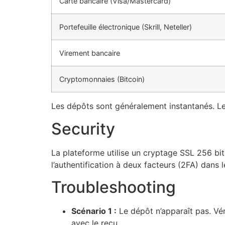
Carte bancaire (Visa/Mastercard)
Portefeuille électronique (Skrill, Neteller)
Virement bancaire
Cryptomonnaies (Bitcoin)
Les dépôts sont généralement instantanés. Les 
Security
La plateforme utilise un cryptage SSL 256 bit
l’authentification à deux facteurs (2FA) dans
Troubleshooting
Scénario 1 :
Le dépôt n’apparaît pas. Vér
avec le reçu.