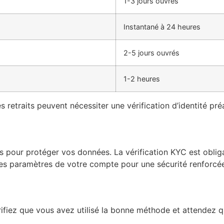
1-3 jours ouvrés
Instantané à 24 heures
2-5 jours ouvrés
1-2 heures
retraits peuvent nécessiter une vérification d’identité pré
s pour protéger vos données. La vérification KYC est obliga
 les paramètres de votre compte pour une sécurité renforcée
ifiez que vous avez utilisé la bonne méthode et attendez q