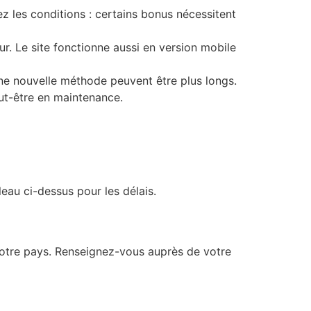
ez les conditions : certains bonus nécessitent
r. Le site fonctionne aussi en version mobile
 une nouvelle méthode peuvent être plus longs.
eut-être en maintenance.
eau ci-dessus pour les délais.
votre pays. Renseignez-vous auprès de votre