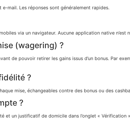
et e-mail. Les réponses sont généralement rapides.
 mobiles via un navigateur. Aucune application native n’est 
mise (wagering) ?
vant de pouvoir retirer les gains issus d’un bonus. Par exe
idélité ?
à chaque mise, échangeables contre des bonus ou des cashb
mpte ?
é et un justificatif de domicile dans l’onglet « Vérification