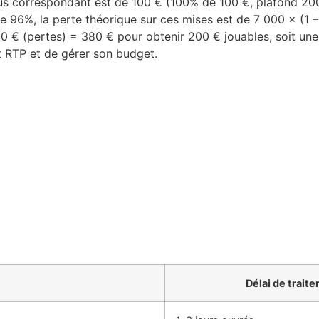
 correspondant est de 100 € (100% de 100 €, plafond 200 €
6%, la perte théorique sur ces mises est de 7 000 × (1 – 0
 € (pertes) = 380 € pour obtenir 200 € jouables, soit une
t RTP et de gérer son budget.
Délai de trait