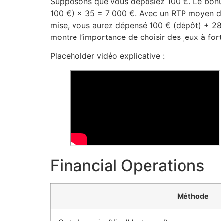
Supposons que vous déposiez 100 €. Le bonus
100 €) × 35 = 7 000 €. Avec un RTP moyen de 9
mise, vous aurez dépensé 100 € (dépôt) + 280
montre l’importance de choisir des jeux à for
Placeholder vidéo explicative :
Financial Operations
Méthode