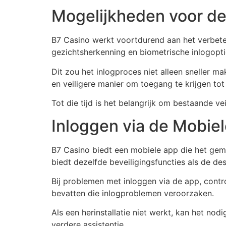
Mogelijkheden voor de
B7 Casino werkt voortdurend aan het verbeter
gezichtsherkenning en biometrische inlogopt
Dit zou het inlogproces niet alleen sneller m
en veiligere manier om toegang te krijgen to
Tot die tijd is het belangrijk om bestaande v
Inloggen via de Mobie
B7 Casino biedt een mobiele app die het gema
biedt dezelfde beveiligingsfuncties als de de
Bij problemen met inloggen via de app, contr
bevatten die inlogproblemen veroorzaken.
Als een herinstallatie niet werkt, kan het no
verdere assistentie.