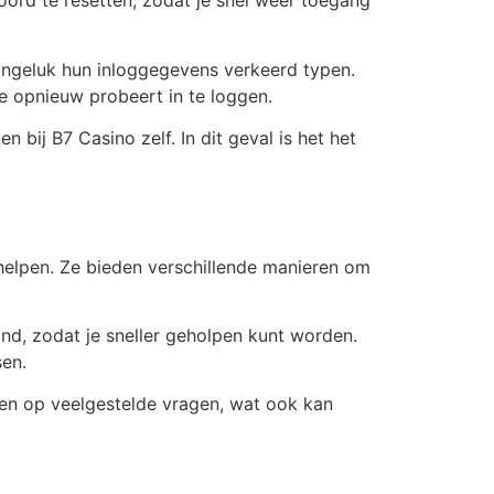
woord te resetten, zodat je snel weer toegang
ongeluk hun inloggegevens verkeerd typen.
je opnieuw probeert in te loggen.
ij B7 Casino zelf. In dit geval is het het
e helpen. Ze bieden verschillende manieren om
and, zodat je sneller geholpen kunt worden.
sen.
den op veelgestelde vragen, wat ook kan