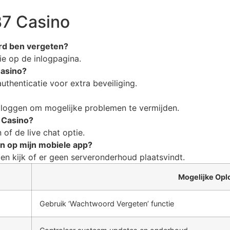
B7 Casino
ord ben vergeten?
ie op de inlogpagina.
Casino?
thenticatie voor extra beveiliging.
e loggen om mogelijke problemen te vermijden.
7 Casino?
 of de live chat optie.
en op mijn mobiele app?
 en kijk of er geen serveronderhoud plaatsvindt.
Mogelijke Opl
Gebruik ‘Wachtwoord Vergeten’ functie