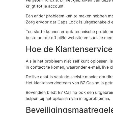
vergeten’ functie. Bij het gebruiken van deze
krijgt tot je account.
Een ander probleem kan te maken hebben met 
Zorg ervoor dat Caps Lock is uitgeschakeld en
Ten slotte kunnen er ook technische probleme
beste om de officiële website en sociale med
Hoe de Klantenservice
Als je het probleem niet zelf kunt oplossen, 
in contact te komen, waaronder e-mail, live c
De live chat is vaak de snelste manier om di
Het klantenserviceteam van B7 Casino is getr
Bovendien biedt B7 Casino ook een uitgebrei
helpen bij het oplossen van inlogproblemen.
Beveiligingsmaatregel