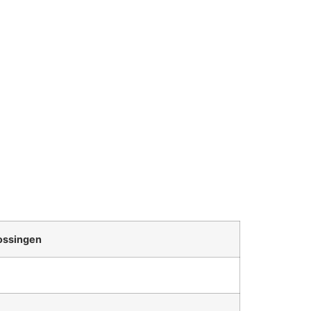
ossingen