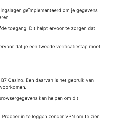
ligingslagen geïmplementeerd om je gegevens
eren.
de toegang. Dit helpt ervoor te zorgen dat
ervoor dat je een tweede verificatiestap moet
 B7 Casino. Een daarvan is het gebruik van
e voorkomen.
 browsergegevens kan helpen om dit
. Probeer in te loggen zonder VPN om te zien