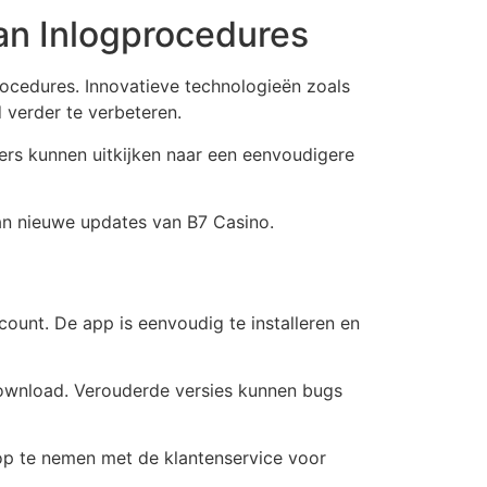
an Inlogprocedures
rocedures. Innovatieve technologieën zoals
 verder te verbeteren.
lers kunnen uitkijken naar een eenvoudigere
 van nieuwe updates van B7 Casino.
ount. De app is eenvoudig te installeren en
edownload. Verouderde versies kunnen bugs
t op te nemen met de klantenservice voor