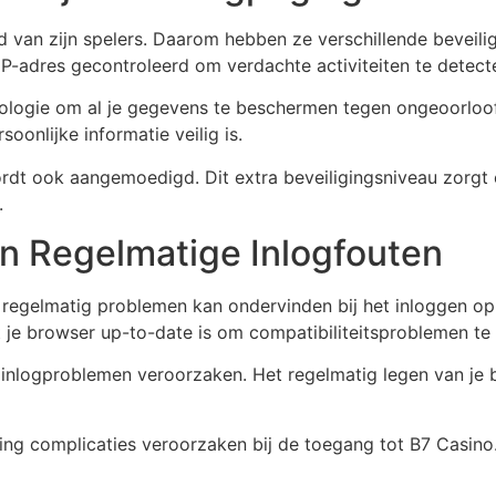
id van zijn spelers. Daarom hebben ze verschillende bevei
IP-adres gecontroleerd om verdachte activiteiten te detect
ologie om al je gegevens te beschermen tegen ongeoorloof
soonlijke informatie veilig is.
rdt ook aangemoedigd. Dit extra beveiligingsniveau zorgt 
.
n Regelmatige Inlogfouten
 regelmatig problemen kan ondervinden bij het inloggen op
je browser up-to-date is om compatibiliteitsproblemen t
 inlogproblemen veroorzaken. Het regelmatig legen van je
ing complicaties veroorzaken bij de toegang tot B7 Casino