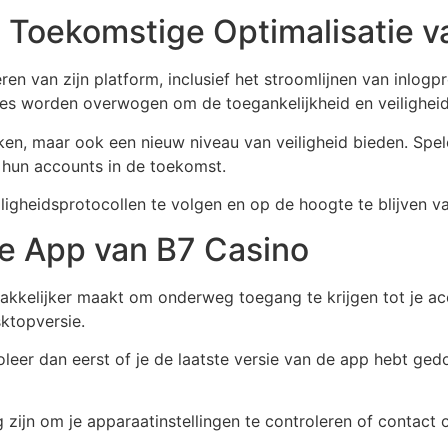
 Toekomstige Optimalisatie v
en van zijn platform, inclusief het stroomlijnen van inlogp
ies worden overwogen om de toegankelijkheid en veiligheid
aken, maar ook een nieuw niveau van veiligheid bieden. Spe
t hun accounts in de toekomst.
eiligheidsprotocollen te volgen en op de hoogte te blijven
le App van B7 Casino
kkelijker maakt om onderweg toegang te krijgen tot je acc
sktopversie.
oleer dan eerst of je de laatste versie van de app hebt g
dig zijn om je apparaatinstellingen te controleren of contac