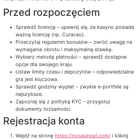
Przed rozpoczęciem
Sprawdź licencję – upewnij się, że kasyno posiada
ważną licencję (np. Curacao).
Przeczytaj regulamin bonusów – zwróć uwagę na
wymagania obrotu i maksymalną stawkę.
Wybierz metodę płatności – sprawdź dostępne
opcje dla swojego kraju.
Ustaw limity czasu i depozytów – odpowiedzialna
gra jest kluczowa.
Sprawdź godziny wypłat – zwykle e-portfele są
najszybsze.
Zapoznaj się z polityką KYC – przygotuj
dokumenty tożsamości.
Rejestracja konta
Wejdź na stronę
https://nvcasinopl.com/
i kliknij