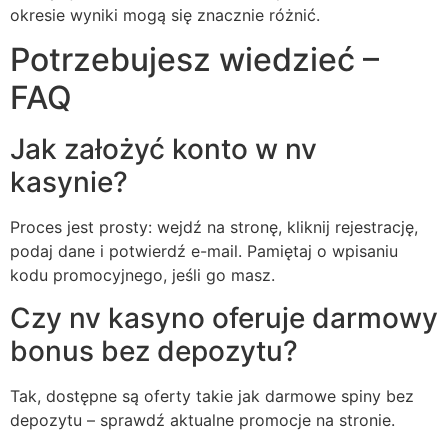
okresie wyniki mogą się znacznie różnić.
Potrzebujesz wiedzieć –
FAQ
Jak założyć konto w nv
kasynie?
Proces jest prosty: wejdź na stronę, kliknij rejestrację,
podaj dane i potwierdź e-mail. Pamiętaj o wpisaniu
kodu promocyjnego, jeśli go masz.
Czy nv kasyno oferuje darmowy
bonus bez depozytu?
Tak, dostępne są oferty takie jak darmowe spiny bez
depozytu – sprawdź aktualne promocje na stronie.