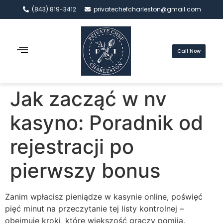
(843) 819-3412
privatechefcharleston@gmail.com
Call Now
Jak zacząć w nv
kasyno: Poradnik od
rejestracji po
pierwszy bonus
Zanim wpłacisz pieniądze w kasynie online, poświęć
pięć minut na przeczytanie tej listy kontrolnej –
obejmuje kroki, które większość graczy pomija.