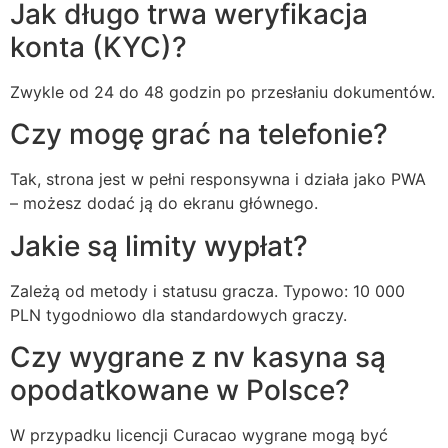
Jak długo trwa weryfikacja
konta (KYC)?
Zwykle od 24 do 48 godzin po przesłaniu dokumentów.
Czy mogę grać na telefonie?
Tak, strona jest w pełni responsywna i działa jako PWA
– możesz dodać ją do ekranu głównego.
Jakie są limity wypłat?
Zależą od metody i statusu gracza. Typowo: 10 000
PLN tygodniowo dla standardowych graczy.
Czy wygrane z nv kasyna są
opodatkowane w Polsce?
W przypadku licencji Curacao wygrane mogą być