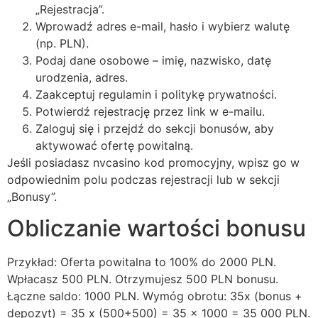
„Rejestracja”.
Wprowadź adres e-mail, hasło i wybierz walutę
(np. PLN).
Podaj dane osobowe – imię, nazwisko, datę
urodzenia, adres.
Zaakceptuj regulamin i politykę prywatności.
Potwierdź rejestrację przez link w e-mailu.
Zaloguj się i przejdź do sekcji bonusów, aby
aktywować ofertę powitalną.
Jeśli posiadasz nvcasino kod promocyjny, wpisz go w
odpowiednim polu podczas rejestracji lub w sekcji
„Bonusy”.
Obliczanie wartości bonusu
Przykład: Oferta powitalna to 100% do 2000 PLN.
Wpłacasz 500 PLN. Otrzymujesz 500 PLN bonusu.
Łączne saldo: 1000 PLN. Wymóg obrotu: 35x (bonus +
depozyt) = 35 x (500+500) = 35 x 1000 = 35 000 PLN.