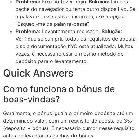
Problema:
Erro ao fazer login.
Solução:
Limpe a
cache do navegador ou tente outro dispositivo. Se
a palavra-passe estiver incorreta, use a opção
“Esqueci-me da palavra-passe”.
Problema:
Levantamento recusado.
Solução:
Verifique se cumpriu todos os requisitos de aposta
e se a documentação KYC está atualizada. Muitas
vezes, é necessário usar o mesmo método de
depósito para o levantamento.
Quick Answers
Como funciona o bónus de
boas-vindas?
Geralmente, o bónus iguala o primeiro depósito até um
determinado valor, com um requisito de aposta de 35x
(depósito + bónus). É necessário cumprir esse requisito
antes de levantar os ganhos do bónus.