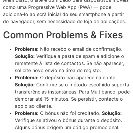
Além disso, o site é otimizado para dispositivos móveis
como uma Progressive Web App (PWA) — pode
adicioná-lo ao ecrã inicial do seu smartphone a partir
do navegador, sem necessidade de loja de aplicações.
Common Problems & Fixes
Problema:
Não recebo o email de confirmação.
Solução:
Verifique a pasta de spam e adicione o
remetente à lista de contactos. Se não aparecer,
solicite novo envio na área de registo.
Problema:
O depósito não aparece na conta.
Solução:
Confirme se o método escolhido suporta
transferências instantâneas. Para Multibanco, pode
demorar até 15 minutos. Se persistir, contacte o
apoio ao cliente.
Problema:
O bónus não foi creditado.
Solução:
Verifique se ativou o bónus durante o depósito.
Alguns bónus exigem um código promocional.