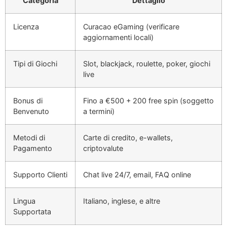
Categoria
Dettaglio
Licenza
Curacao eGaming (verificare
aggiornamenti locali)
Tipi di Giochi
Slot, blackjack, roulette, poker, giochi
live
Bonus di
Fino a €500 + 200 free spin (soggetto
Benvenuto
a termini)
Metodi di
Carte di credito, e-wallets,
Pagamento
criptovalute
Supporto Clienti
Chat live 24/7, email, FAQ online
Lingua
Italiano, inglese, e altre
Supportata