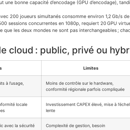
tout une bonne capacité d’encodage (GPU d’encodage), tan
ve avec 200 joueurs simultanés consomme environ 1,2 Gb/s 
 500 sessions concurrentes en 1080p, requiert 20 GPU virt
re que les deux mondes ne sont pas interchangeables ; cha
de cloud : public, privé ou hyb
s
Limites
ûts à l’usage,
Moins de contrôle sur le hardware,
conformité régionale parfois compliquée
nformité locale
Investissement CAPEX élevé, mise à l’échel
ées
lente
ic avec la sécurité
Complexité de gestion, besoin