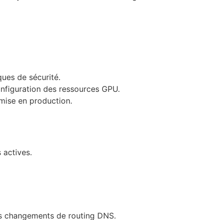
ques de sécurité.
onfiguration des ressources GPU.
mise en production.
 actives.
les changements de routing DNS.