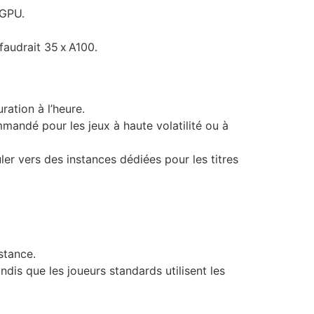
 GPU.
audrait 35 x A100.
ation à l’heure.
andé pour les jeux à haute volatilité ou à
er vers des instances dédiées pour les titres
stance.
ndis que les joueurs standards utilisent les