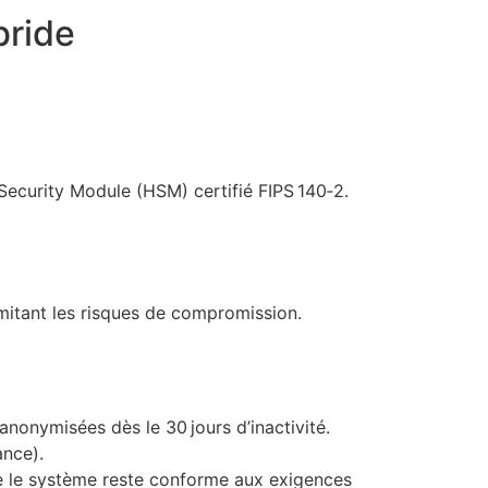
bride
ecurity Module (HSM) certifié FIPS 140‑2.
mitant les risques de compromission.
onymisées dès le 30 jours d’inactivité.
ance).
ue le système reste conforme aux exigences