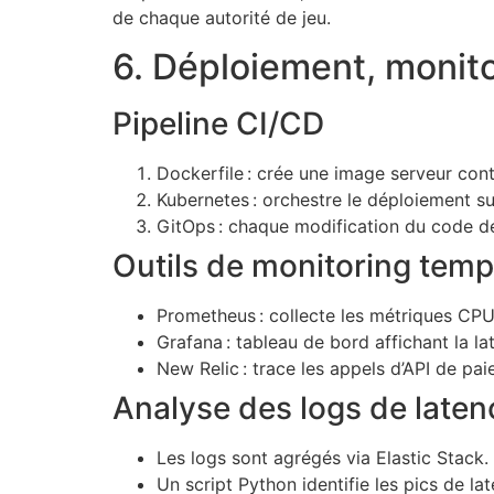
de chaque autorité de jeu.
6. Déploiement, monito
Pipeline CI/CD
Dockerfile : crée une image serveur cont
Kubernetes : orchestre le déploiement s
GitOps : chaque modification du code d
Outils de monitoring temp
Prometheus : collecte les métriques CPU,
Grafana : tableau de bord affichant la la
New Relic : trace les appels d’API de pa
Analyse des logs de laten
Les logs sont agrégés via Elastic Stack.
Un script Python identifie les pics de 