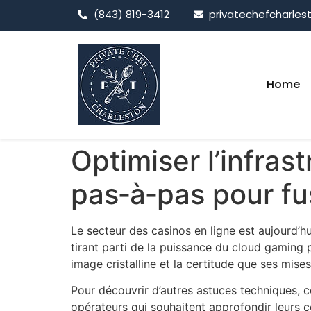
(843) 819-3412
privatechefcharle
Home
Optimiser l’infras
pas‑à‑pas pour fu
Le secteur des casinos en ligne est aujourd’hu
tirant parti de la puissance du cloud gaming 
image cristalline et la certitude que ses mises 
Pour découvrir d’autres astuces techniques, 
opérateurs qui souhaitent approfondir leurs c