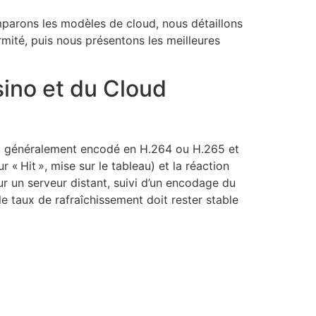
parons les modèles de cloud, nous détaillons
rmité, puis nous présentons les meilleures
ino et du Cloud
es, généralement encodé en H.264 ou H.265 et
 « Hit », mise sur le tableau) et la réaction
r un serveur distant, suivi d’un encodage du
le taux de rafraîchissement doit rester stable