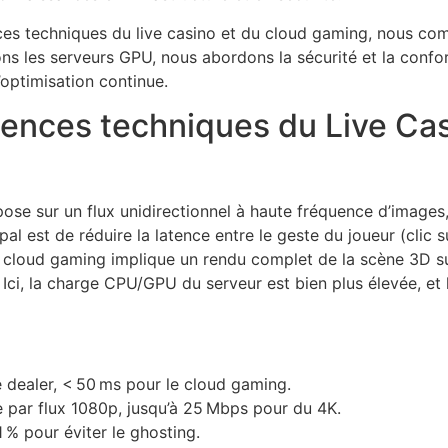
es techniques du live casino et du cloud gaming, nous com
ons les serveurs GPU, nous abordons la sécurité et la confo
optimisation continue.
gences techniques du Live Cas
epose sur un flux unidirectionnel à haute fréquence d’imag
l est de réduire la latence entre le geste du joueur (clic sur
le cloud gaming implique un rendu complet de la scène 3D su
. Ici, la charge CPU/GPU du serveur est bien plus élevée, et 
e dealer, < 50 ms pour le cloud gaming.
par flux 1080p, jusqu’à 25 Mbps pour du 4K.
1 % pour éviter le ghosting.