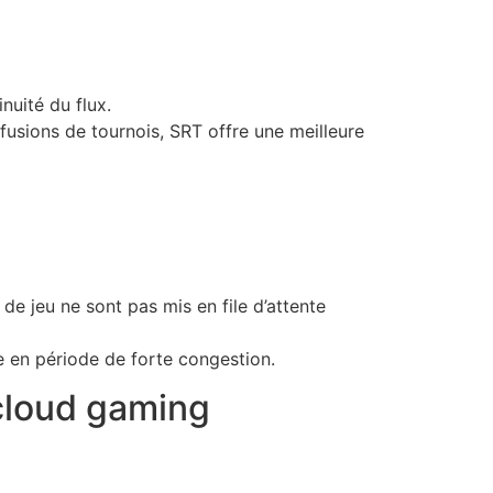
nuité du flux.
ffusions de tournois, SRT offre une meilleure
 de jeu ne sont pas mis en file d’attente
 en période de forte congestion.
 cloud gaming