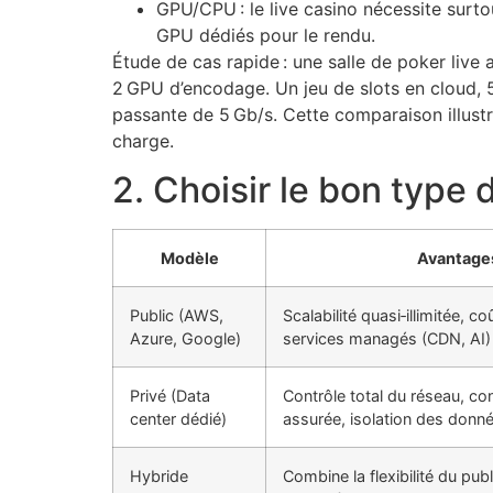
GPU/CPU : le live casino nécessite sur
GPU dédiés pour le rendu.
Étude de cas rapide : une salle de poker li
2 GPU d’encodage. Un jeu de slots en cloud,
passante de 5 Gb/s. Cette comparaison illust
charge.
2. Choisir le bon type 
Modèle
Avantage
Public (AWS,
Scalabilité quasi‑illimitée, co
Azure, Google)
services managés (CDN, AI)
Privé (Data
Contrôle total du réseau, co
center dédié)
assurée, isolation des donn
Hybride
Combine la flexibilité du publ