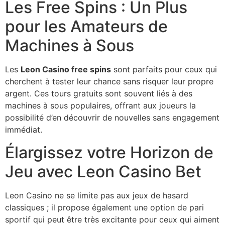
Les Free Spins : Un Plus
pour les Amateurs de
Machines à Sous
Les
Leon Casino free spins
sont parfaits pour ceux qui
cherchent à tester leur chance sans risquer leur propre
argent. Ces tours gratuits sont souvent liés à des
machines à sous populaires, offrant aux joueurs la
possibilité d’en découvrir de nouvelles sans engagement
immédiat.
Élargissez votre Horizon de
Jeu avec Leon Casino Bet
Leon Casino ne se limite pas aux jeux de hasard
classiques ; il propose également une option de pari
sportif qui peut être très excitante pour ceux qui aiment