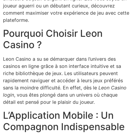
joueur aguerri ou un débutant curieux, découvrez
comment maximiser votre expérience de jeu avec cette
plateforme.
Pourquoi Choisir Leon
Casino ?
Leon Casino a su se démarquer dans l’univers des
casinos en ligne grâce à son interface intuitive et sa
riche bibliothèque de jeux. Les utilisateurs peuvent
rapidement naviguer et accéder à leurs jeux préférés
sans la moindre difficulté. En effet, dès le
Leon Casino
login
, vous êtes plongé dans un univers où chaque
détail est pensé pour le plaisir du joueur.
L’Application Mobile : Un
Compagnon Indispensable