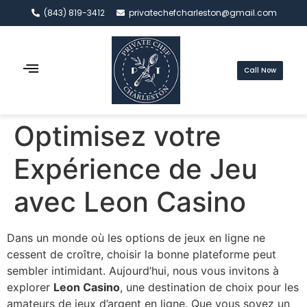
(843) 819-3412
privatechefcharleston@gmail.com
Call Now
Optimisez votre
Expérience de Jeu
avec Leon Casino
Dans un monde où les options de jeux en ligne ne
cessent de croître, choisir la bonne plateforme peut
sembler intimidant. Aujourd’hui, nous vous invitons à
explorer
Leon Casino
, une destination de choix pour les
amateurs de jeux d’argent en ligne. Que vous soyez un