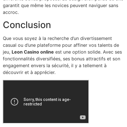
garantit que même les novices peuvent naviguer sans
accroc.
Conclusion
Que vous soyez à la recherche d’un divertissement
casual ou d’une plateforme pour affiner vos talents de
jeu,
Leon Casino online
est une option solide. Avec ses
fonctionnalités diversifiées, ses bonus attractifs et son
engagement envers la sécurité, il y a tellement à
découvrir et à apprécier.