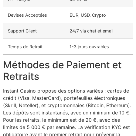
Devises Acceptées
EUR, USD, Crypto
Support Client
24/7 via chat et email
Temps de Retrait
1-3 jours ouvrables
Méthodes de Paiement et
Retraits
Instant Casino propose des options variées : cartes de
crédit (Visa, MasterCard), portefeuilles électroniques
(Skrill, Neteller), et cryptomonnaies (Bitcoin, Ethereum).
Les dépôts sont instantanés, avec un minimum de 10 €.
Pour les retraits, le minimum est de 20 €, avec des
limites de 5 000 € par semaine. La vérification KYC est
obligatoire avant le premier retrait pour prévenir la