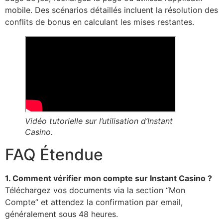
mobile. Des scénarios détaillés incluent la résolution des
conflits de bonus en calculant les mises restantes.
Vidéo tutorielle sur l’utilisation d’Instant
Casino.
FAQ Étendue
1. Comment vérifier mon compte sur Instant Casino ?
Téléchargez vos documents via la section “Mon
Compte” et attendez la confirmation par email,
généralement sous 48 heures.