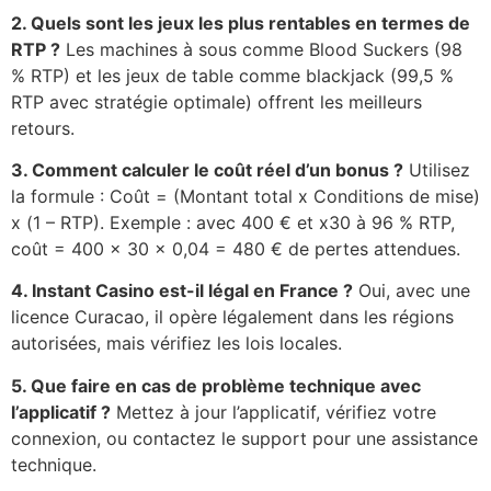
2. Quels sont les jeux les plus rentables en termes de
RTP ?
Les machines à sous comme Blood Suckers (98
% RTP) et les jeux de table comme blackjack (99,5 %
RTP avec stratégie optimale) offrent les meilleurs
retours.
3. Comment calculer le coût réel d’un bonus ?
Utilisez
la formule : Coût = (Montant total x Conditions de mise)
x (1 – RTP). Exemple : avec 400 € et x30 à 96 % RTP,
coût = 400 x 30 x 0,04 = 480 € de pertes attendues.
4. Instant Casino est-il légal en France ?
Oui, avec une
licence Curacao, il opère légalement dans les régions
autorisées, mais vérifiez les lois locales.
5. Que faire en cas de problème technique avec
l’applicatif ?
Mettez à jour l’applicatif, vérifiez votre
connexion, ou contactez le support pour une assistance
technique.