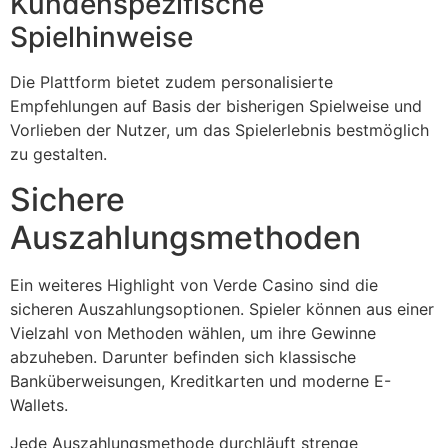
Kundenspezifische
Spielhinweise
Die Plattform bietet zudem personalisierte
Empfehlungen auf Basis der bisherigen Spielweise und
Vorlieben der Nutzer, um das Spielerlebnis bestmöglich
zu gestalten.
Sichere
Auszahlungsmethoden
Ein weiteres Highlight von Verde Casino sind die
sicheren Auszahlungsoptionen. Spieler können aus einer
Vielzahl von Methoden wählen, um ihre Gewinne
abzuheben. Darunter befinden sich klassische
Banküberweisungen, Kreditkarten und moderne E-
Wallets.
Jede Auszahlungsmethode durchläuft strenge