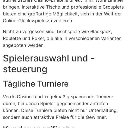
authentisches Casino-Erlebnis direkt in Ihr Wohnzimmer
bringen. Interaktive Tische und professionelle Croupiers
bieten eine großartige Möglichkeit, sich in der Welt der
Online-Glücksspiele zu verlieren.
Nicht zu vergessen sind Tischspiele wie Blackjack,
Roulette und Poker, die alle in verschiedenen Varianten
angeboten werden.
Spielerauswahl und -
steuerung
Tägliche Turniere
Verde Casino führt regelmäßig spannende Turniere
durch, bei denen Spieler gegeneinander antreten
können. Diese Turniere bieten nicht nur Unterhaltung,
sondern auch attraktive Preise für die Gewinner.