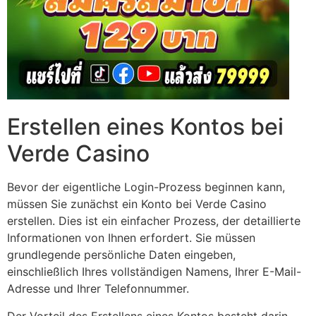
Erstellen eines Kontos bei
Verde Casino
Bevor der eigentliche Login-Prozess beginnen kann,
müssen Sie zunächst ein Konto bei Verde Casino
erstellen. Dies ist ein einfacher Prozess, der detaillierte
Informationen von Ihnen erfordert. Sie müssen
grundlegende persönliche Daten eingeben,
einschließlich Ihres vollständigen Namens, Ihrer E-Mail-
Adresse und Ihrer Telefonnummer.
Der Vorteil des Erstellens eines Kontos besteht darin,