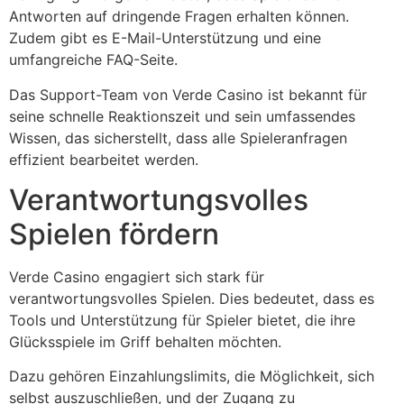
Antworten auf dringende Fragen erhalten können.
Zudem gibt es E-Mail-Unterstützung und eine
umfangreiche FAQ-Seite.
Das Support-Team von Verde Casino ist bekannt für
seine schnelle Reaktionszeit und sein umfassendes
Wissen, das sicherstellt, dass alle Spieleranfragen
effizient bearbeitet werden.
Verantwortungsvolles
Spielen fördern
Verde Casino engagiert sich stark für
verantwortungsvolles Spielen. Dies bedeutet, dass es
Tools und Unterstützung für Spieler bietet, die ihre
Glücksspiele im Griff behalten möchten.
Dazu gehören Einzahlungslimits, die Möglichkeit, sich
selbst auszuschließen, und der Zugang zu