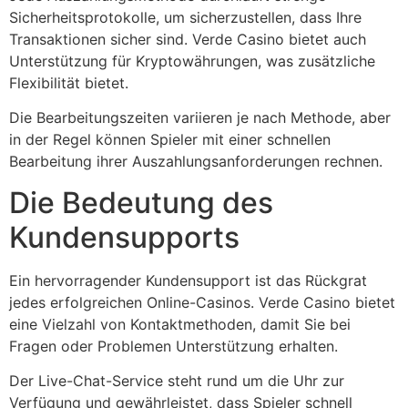
Sicherheitsprotokolle, um sicherzustellen, dass Ihre
Transaktionen sicher sind. Verde Casino bietet auch
Unterstützung für Kryptowährungen, was zusätzliche
Flexibilität bietet.
Die Bearbeitungszeiten variieren je nach Methode, aber
in der Regel können Spieler mit einer schnellen
Bearbeitung ihrer Auszahlungsanforderungen rechnen.
Die Bedeutung des
Kundensupports
Ein hervorragender Kundensupport ist das Rückgrat
jedes erfolgreichen Online-Casinos. Verde Casino bietet
eine Vielzahl von Kontaktmethoden, damit Sie bei
Fragen oder Problemen Unterstützung erhalten.
Der Live-Chat-Service steht rund um die Uhr zur
Verfügung und gewährleistet, dass Spieler schnell