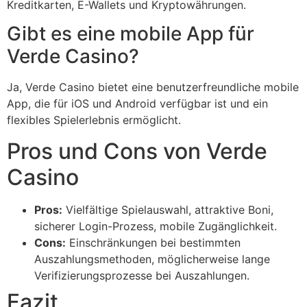
Kreditkarten, E-Wallets und Kryptowährungen.
Gibt es eine mobile App für
Verde Casino?
Ja, Verde Casino bietet eine benutzerfreundliche mobile
App, die für iOS und Android verfügbar ist und ein
flexibles Spielerlebnis ermöglicht.
Pros und Cons von Verde
Casino
Pros:
Vielfältige Spielauswahl, attraktive Boni,
sicherer Login-Prozess, mobile Zugänglichkeit.
Cons:
Einschränkungen bei bestimmten
Auszahlungsmethoden, möglicherweise lange
Verifizierungsprozesse bei Auszahlungen.
Fazit