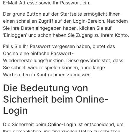
E-Mail-Adresse sowie Ihr Passwort ein.
Der grüne Button auf der Startseite ermöglicht Ihnen
einen schnellen Zugriff auf den Login-Bereich. Nachdem
Sie Ihre Daten eingegeben haben, klicken Sie auf
‘Einloggen’ und schon haben Sie Zugang zu Ihrem Konto.
Falls Sie Ihr Passwort vergessen haben, bietet das
Casino eine einfache Passwort-
Wiederherstellungsfunktion. Diese gewährleistet, dass
Sie schnell wieder spielen können, ohne lange
Wartezeiten in Kauf nehmen zu müssen.
Die Bedeutung von
Sicherheit beim Online-
Login
Die Sicherheit beim Online-Login ist entscheidend, um
Ihre persönlichen und finanziellen Daten zu schützen.