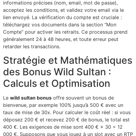
informations précises (nom, email, mot de passe),
acceptez les conditions, et validez votre email via le
lien envoyé. La vérification du compte est cruciale :
téléchargez vos documents dans la section “Mon
Compte” pour activer les retraits. Ce processus prend
généralement 24 à 48 heures, et toute erreur peut
retarder les transactions.
Stratégie et Mathématiques
des Bonus Wild Sultan :
Calculs et Optimisation
Le
wild sultan bonus
offre souvent un bonus de
bienvenue, par exemple 100% jusqu’à 500 € avec un
taux de mise de 30x. Pour calculer le coût réel : si vous
déposez 200 € et recevez 200 € de bonus, le total est
400 €. Les exigences de mise sont 400 € × 30 = 12
000 €. Supposons que vous jouez à un slot avec un RTP