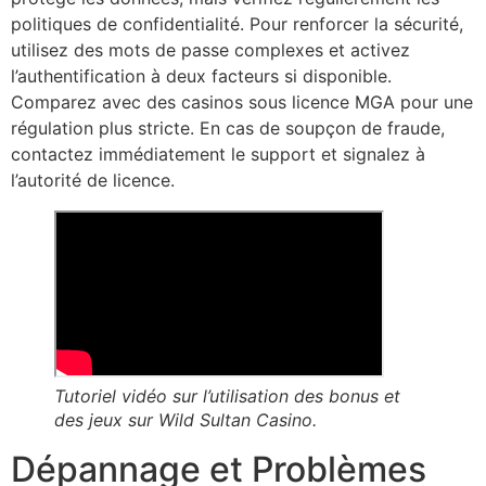
politiques de confidentialité. Pour renforcer la sécurité,
utilisez des mots de passe complexes et activez
l’authentification à deux facteurs si disponible.
Comparez avec des casinos sous licence MGA pour une
régulation plus stricte. En cas de soupçon de fraude,
contactez immédiatement le support et signalez à
l’autorité de licence.
Tutoriel vidéo sur l’utilisation des bonus et
des jeux sur Wild Sultan Casino.
Dépannage et Problèmes