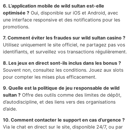
6. L’application mobile de wild sultan est-elle
optimisée ?
Oui, disponible sur iOS et Android, avec
une interface responsive et des notifications pour les
promotions.
7. Comment éviter les fraudes sur wild sultan casino ?
Utilisez uniquement le site officiel, ne partagez pas vos
identifiants, et surveillez vos transactions régulièrement.
8. Les jeux en direct sont-ils inclus dans les bonus ?
Souvent non, consultez les conditions. Jouez aux slots
pour compter les mises plus efficacement.
9. Quelle est la politique de jeu responsable de wild
sultan ?
Offre des outils comme des limites de dépôt,
d’autodiscipline, et des liens vers des organisations
d’aide.
10. Comment contacter le support en cas d’urgence ?
Via le chat en direct sur le site, disponible 24/7, ou par