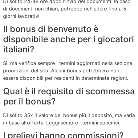
Di solito 24-48 ore dopo l’invio dei documenti. In caso
di documenti non chiari, potrebbe richiedere fino a 5
giorni lavorativi.
Il bonus di benvenuto è
disponibile anche per i giocatori
italiani?
Sì, ma verifica sempre i termini aggiornati nella sezione
promozioni del sito. Alcuni bonus potrebbero non
essere disponibili per residenti in determinate regioni.
Qual è il requisito di scommessa
per il bonus?
Di solito 35x il valore del bonus più il deposito, ma varia
in base all’offerta. Leggi sempre i termini specifici.
I prelievi hanno commissioni?