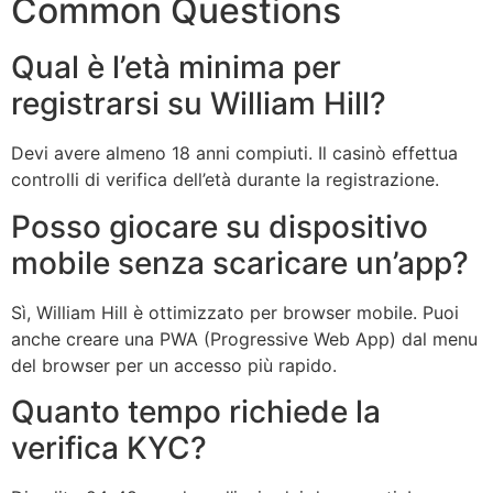
Common Questions
Qual è l’età minima per
registrarsi su William Hill?
Devi avere almeno 18 anni compiuti. Il casinò effettua
controlli di verifica dell’età durante la registrazione.
Posso giocare su dispositivo
mobile senza scaricare un’app?
Sì, William Hill è ottimizzato per browser mobile. Puoi
anche creare una PWA (Progressive Web App) dal menu
del browser per un accesso più rapido.
Quanto tempo richiede la
verifica KYC?