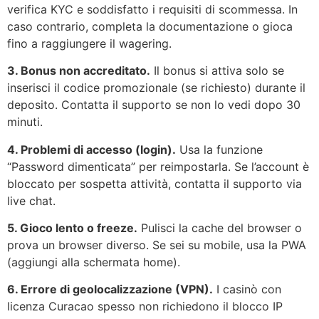
verifica KYC e soddisfatto i requisiti di scommessa. In
caso contrario, completa la documentazione o gioca
fino a raggiungere il wagering.
3. Bonus non accreditato.
Il bonus si attiva solo se
inserisci il codice promozionale (se richiesto) durante il
deposito. Contatta il supporto se non lo vedi dopo 30
minuti.
4. Problemi di accesso (login).
Usa la funzione
“Password dimenticata” per reimpostarla. Se l’account è
bloccato per sospetta attività, contatta il supporto via
live chat.
5. Gioco lento o freeze.
Pulisci la cache del browser o
prova un browser diverso. Se sei su mobile, usa la PWA
(aggiungi alla schermata home).
6. Errore di geolocalizzazione (VPN).
I casinò con
licenza Curacao spesso non richiedono il blocco IP