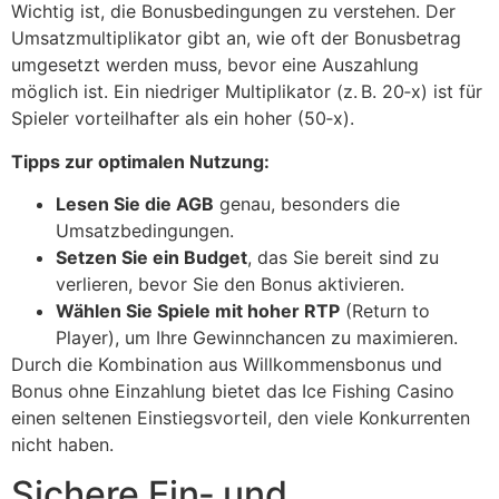
Wichtig ist, die Bonusbedingungen zu verstehen. Der
Umsatzmultiplikator gibt an, wie oft der Bonusbetrag
umgesetzt werden muss, bevor eine Auszahlung
möglich ist. Ein niedriger Multiplikator (z. B. 20‑x) ist für
Spieler vorteilhafter als ein hoher (50‑x).
Tipps zur optimalen Nutzung:
Lesen Sie die AGB
genau, besonders die
Umsatzbedingungen.
Setzen Sie ein Budget
, das Sie bereit sind zu
verlieren, bevor Sie den Bonus aktivieren.
Wählen Sie Spiele mit hoher RTP
(Return to
Player), um Ihre Gewinnchancen zu maximieren.
Durch die Kombination aus Willkommensbonus und
Bonus ohne Einzahlung bietet das Ice Fishing Casino
einen seltenen Einstiegsvorteil, den viele Konkurrenten
nicht haben.
Sichere Ein‑ und