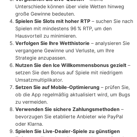
Unterschiede können über viele Wetten hinweg
große Gewinne bedeuten.
Spielen Sie Slots mit hoher RTP
– suchen Sie nach
Spielen mit mindestens 96 % RTP, um den
Hausvorteil zu minimieren.
Verfolgen Sie Ihre Wetthistorie
– analysieren Sie
vergangene Gewinne und Verluste, um Ihre
Strategie anzupassen.
Nutzen Sie den Ice Willkommensbonus gezielt
–
setzen Sie den Bonus auf Spiele mit niedrigem
Umsatzmultiplikator.
Setzen Sie auf Mobile‑Optimierung
– prüfen Sie,
ob die App regelmäßig aktualisiert wird, um Bugs
zu vermeiden.
Verwenden Sie sichere Zahlungsmethoden
–
bevorzugen Sie etablierte Anbieter wie PayPal
oder Klarna.
Spielen Sie Live‑Dealer‑Spiele zu günstigen