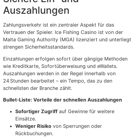
Auszahlungen
Zahlungsverkehr ist ein zentraler Aspekt für das
Vertrauen der Spieler. Ice Fishing Casino ist von der
Malta Gaming Authority (MGA) lizenziert und unterliegt
strengen Sicherheitsstandards.
Einzahlungen erfolgen sofort über gängige Methoden
wie Kreditkarte, Sofortüberweisung und eWallets.
Auszahlungen werden in der Regel innerhalb von
24 Stunden bearbeitet – ein Tempo, das zu den
schnellsten der Branche zählt.
Bullet‑Liste: Vorteile der schnellen Auszahlungen
Sofortiger Zugriff
auf Gewinne für weitere
Einsätze.
Weniger Risiko
von Sperrungen oder
Rückbuchungen.