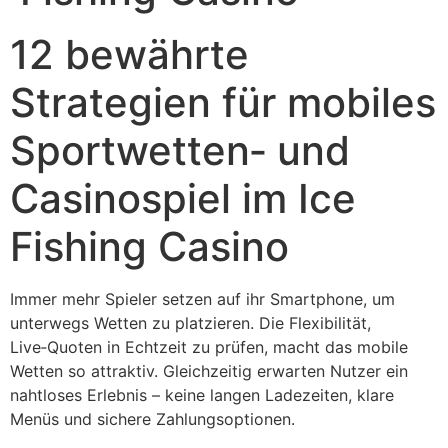
12 bewährte
Strategien für mobiles
Sportwetten‑ und
Casinospiel im Ice
Fishing Casino
Immer mehr Spieler setzen auf ihr Smartphone, um
unterwegs Wetten zu platzieren. Die Flexibilität,
Live‑Quoten in Echtzeit zu prüfen, macht das mobile
Wetten so attraktiv. Gleichzeitig erwarten Nutzer ein
nahtloses Erlebnis – keine langen Ladezeiten, klare
Menüs und sichere Zahlungsoptionen.