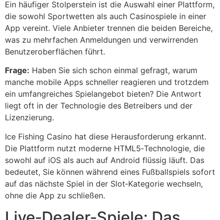
Ein häufiger Stolperstein ist die Auswahl einer Plattform,
die sowohl Sportwetten als auch Casinospiele in einer
App vereint. Viele Anbieter trennen die beiden Bereiche,
was zu mehrfachen Anmeldungen und verwirrenden
Benutzeroberflächen führt.
Frage:
Haben Sie sich schon einmal gefragt, warum
manche mobile Apps schneller reagieren und trotzdem
ein umfangreiches Spielangebot bieten? Die Antwort
liegt oft in der Technologie des Betreibers und der
Lizenzierung.
Ice Fishing Casino hat diese Herausforderung erkannt.
Die Plattform nutzt moderne HTML5‑Technologie, die
sowohl auf iOS als auch auf Android flüssig läuft. Das
bedeutet, Sie können während eines Fußballspiels sofort
auf das nächste Spiel in der Slot‑Kategorie wechseln,
ohne die App zu schließen.
Live‑Dealer‑Spiele: Das