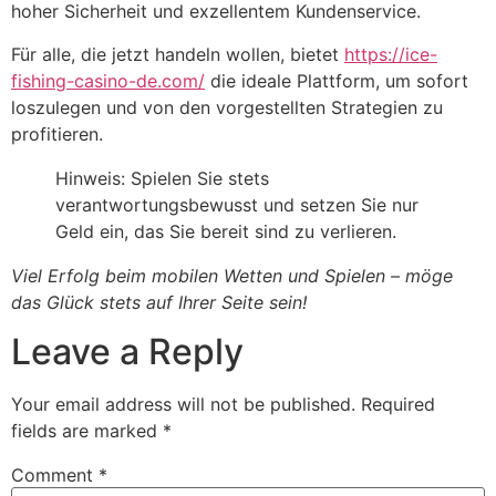
hoher Sicherheit und exzellentem Kundenservice.
Für alle, die jetzt handeln wollen, bietet
https://ice-
fishing-casino-de.com/
die ideale Plattform, um sofort
loszulegen und von den vorgestellten Strategien zu
profitieren.
Hinweis: Spielen Sie stets
verantwortungsbewusst und setzen Sie nur
Geld ein, das Sie bereit sind zu verlieren.
Viel Erfolg beim mobilen Wetten und Spielen – möge
das Glück stets auf Ihrer Seite sein!
Leave a Reply
Your email address will not be published.
Required
fields are marked
*
Comment
*