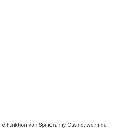
sperre‑Funktion von SpinGranny Casino, wenn du