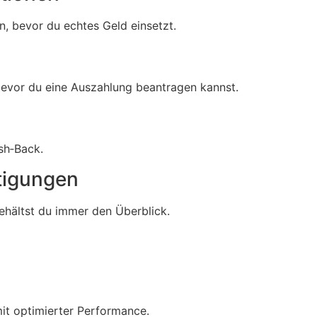
n, bevor du echtes Geld einsetzt.
bevor du eine Auszahlung beantragen kannst.
sh‑Back.
tigungen
hältst du immer den Überblick.
mit optimierter Performance.