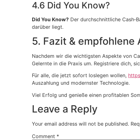
4.6 Did You Know?
Did You Know?
Der durchschnittliche Cash‑Ba
darüber liegt.
5. Fazit & empfohlene
Nachdem wir die wichtigsten Aspekte von Cash
Gelernte in die Praxis um. Registriere dich,
Für alle, die jetzt sofort loslegen wollen,
http
Auszahlung und modernster Technologie.
Viel Erfolg und genieße einen profitablen So
Leave a Reply
Your email address will not be published.
Req
Comment
*