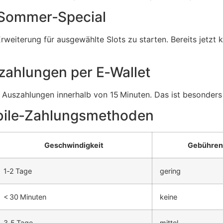
m Sommer‑Special
eiterung für ausgewählte Slots zu starten. Bereits jetzt 
zahlungen per E‑Wallet
n Auszahlungen innerhalb von 15 Minuten. Das ist besonders
obile‑Zahlungsmethoden
Geschwindigkeit
Gebühren
1‑2 Tage
gering
< 30 Minuten
keine
3‑5 Tage
mittel