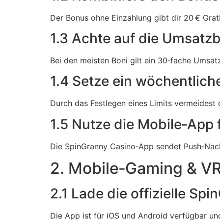
Der Bonus ohne Einzahlung gibt dir 20 € Grati
1.3 Achte auf die Umsatz
Bei den meisten Boni gilt ein 30‑fache Umsa
1.4 Setze ein wöchentliche
Durch das Festlegen eines Limits vermeidest 
1.5 Nutze die Mobile‑App
Die SpinGranny Casino‑App sendet Push‑Nachr
2. Mobile‑Gaming & VR
2.1 Lade die offizielle S
Die App ist für iOS und Android verfügbar un