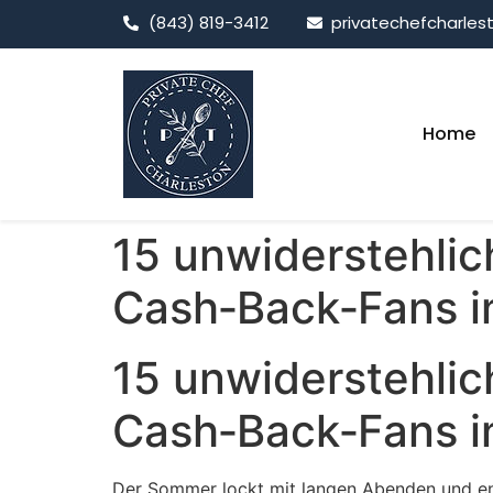
(843) 819-3412
privatechefcharle
Home
15 unwiderstehli
Cash‑Back‑Fans i
15 unwiderstehli
Cash‑Back‑Fans i
Der Sommer lockt mit langen Abenden und en