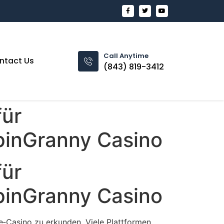
Call Anytime
ntact Us
(843) 819-3412
für
pinGranny Casino
für
pinGranny Casino
‑Casino zu erkunden. Viele Plattformen