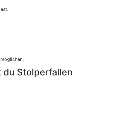
est.
rmöglichen.
 du Stolperfallen