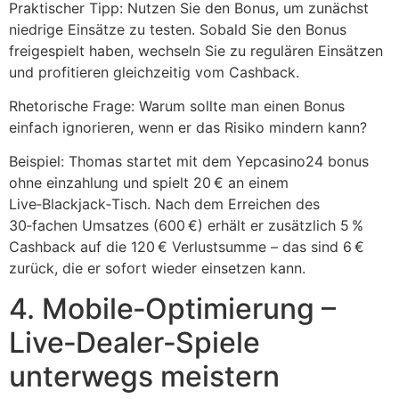
Praktischer Tipp: Nutzen Sie den Bonus, um zunächst
niedrige Einsätze zu testen. Sobald Sie den Bonus
freigespielt haben, wechseln Sie zu regulären Einsätzen
und profitieren gleichzeitig vom Cashback.
Rhetorische Frage: Warum sollte man einen Bonus
einfach ignorieren, wenn er das Risiko mindern kann?
Beispiel: Thomas startet mit dem Yepcasino24 bonus
ohne einzahlung und spielt 20 € an einem
Live‑Blackjack‑Tisch. Nach dem Erreichen des
30‑fachen Umsatzes (600 €) erhält er zusätzlich 5 %
Cashback auf die 120 € Verlustsumme – das sind 6 €
zurück, die er sofort wieder einsetzen kann.
4. Mobile‑Optimierung –
Live‑Dealer‑Spiele
unterwegs meistern