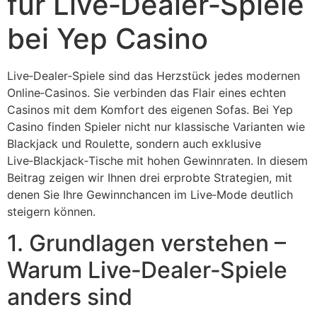
für Live‑Dealer‑Spiele
bei Yep Casino
Live‑Dealer‑Spiele sind das Herzstück jedes modernen
Online‑Casinos. Sie verbinden das Flair eines echten
Casinos mit dem Komfort des eigenen Sofas. Bei Yep
Casino finden Spieler nicht nur klassische Varianten wie
Blackjack und Roulette, sondern auch exklusive
Live‑Blackjack‑Tische mit hohen Gewinnraten. In diesem
Beitrag zeigen wir Ihnen drei erprobte Strategien, mit
denen Sie Ihre Gewinnchancen im Live‑Mode deutlich
steigern können.
1. Grundlagen verstehen –
Warum Live‑Dealer‑Spiele
anders sind