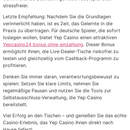
stressfreier.
Letzte Empfehlung: Nachdem Sie die Grundlagen
verinnerlicht haben, ist es Zeit, das Gelernte in die
Praxis zu übertragen. Für deutsche Spieler, die sofort
loslegen wollen, bietet Yep Casino einen attraktiven
Yepcasino24 bonus ohne einzahlung
. Dieser Bonus
ermöglicht Ihnen, die Live‑Dealer‑Tische risikofrei zu
testen und gleichzeitig vom Cashback‑Programm zu
profitieren.
Denken Sie immer daran, verantwortungsbewusst zu
spielen: Setzen Sie klare Limits, nehmen Sie
regelmäßige Pausen und nutzen Sie die Tools zur
Selbstausschluss‑Verwaltung, die Yep Casino
bereitstellt.
Viel Erfolg an den Tischen – und genießen Sie das echte
Casino‑Erlebnis, das Yep Casino Ihnen direkt nach
Hause liefert!