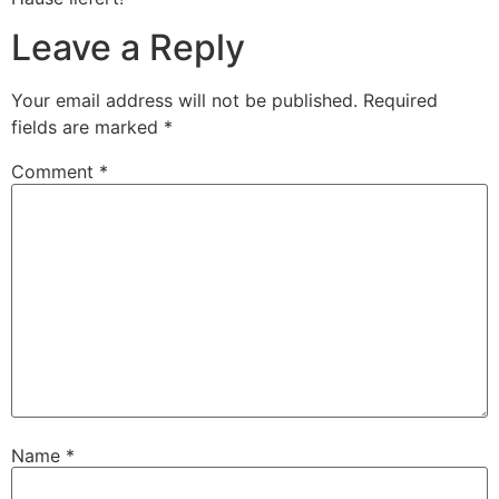
Leave a Reply
Your email address will not be published.
Required
fields are marked
*
Comment
*
Name
*