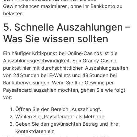
Gewinnchancen maximieren, ohne Ihr Bankkonto zu
belasten.
5. Schnelle Auszahlungen –
Was Sie wissen sollten
Ein häufiger Kritikpunkt bei Online‑Casinos ist die
Auszahlungsgeschwindigkeit. SpinGranny Casino
punktet hier mit durchschnittlichen Auszahlungszeiten
von 24 Stunden bei E‑Wallets und 48 Stunden bei
Banküberweisungen. Wenn Sie Ihre Gewinne per
Paysafecard auszahlen möchten, gehen Sie wie folgt
vor:
Öffnen Sie den Bereich „Auszahlung“.
Wählen Sie „Paysafecard“ als Methode.
Geben Sie den gewünschten Betrag und Ihre
Kontaktdaten ein.