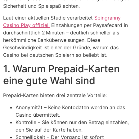
Sicherheit und Spielspaß achten.
Laut einer aktuellen Studie verarbeitet
Spingranny
Casino Play offiziell
Einzahlungen per Paysafecard in
durchschnittlich 2 Minuten – deutlich schneller als
herkömmliche Banküberweisungen. Diese
Geschwindigkeit ist einer der Gründe, warum das
Casino bei deutschen Spielern so beliebt ist.
1. Warum Prepaid‑Karten
eine gute Wahl sind
Prepaid‑Karten bieten drei zentrale Vorteile:
Anonymität – Keine Kontodaten werden an das
Casino übermittelt.
Kontrolle – Sie können nur den Betrag einzahlen,
den Sie auf der Karte haben.
Schnelligkeit – Der Vorgang ist sofort