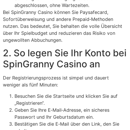
abgeschlossen, ohne Wartezeiten.
Bei SpinGranny Casino können Sie Paysafecard,
Sofortüberweisung und andere Prepaid‑Methoden
nutzen. Das bedeutet, Sie behalten die volle Übersicht
über Ihr Spielbudget und reduzieren das Risiko von
ungewollten Abbuchungen.
2. So legen Sie Ihr Konto bei
SpinGranny Casino an
Der Registrierungsprozess ist simpel und dauert
weniger als fünf Minuten:
Besuchen Sie die Startseite und klicken Sie auf
„Registrieren“.
Geben Sie Ihre E‑Mail‑Adresse, ein sicheres
Passwort und Ihr Geburtsdatum ein.
Bestätigen Sie die E‑Mail über den Link, den Sie