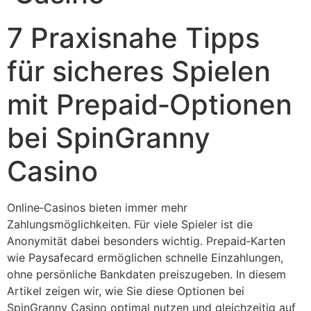
7 Praxisnahe Tipps
für sicheres Spielen
mit Prepaid‑Optionen
bei SpinGranny
Casino
Online‑Casinos bieten immer mehr
Zahlungsmöglichkeiten. Für viele Spieler ist die
Anonymität dabei besonders wichtig. Prepaid‑Karten
wie Paysafecard ermöglichen schnelle Einzahlungen,
ohne persönliche Bankdaten preiszugeben. In diesem
Artikel zeigen wir, wie Sie diese Optionen bei
SpinGranny Casino optimal nutzen und gleichzeitig auf