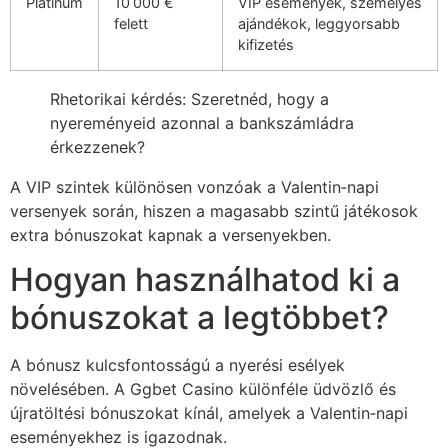
Platinum
10 000 €
VIP események, személyes
felett
ajándékok, leggyorsabb
kifizetés
Rhetorikai kérdés: Szeretnéd, hogy a
nyereményeid azonnal a bankszámládra
érkezzenek?
A VIP szintek különösen vonzóak a Valentin‑napi
versenyek során, hiszen a magasabb szintű játékosok
extra bónuszokat kapnak a versenyekben.
Hogyan használhatod ki a
bónuszokat a legtöbbet?
A bónusz kulcsfontosságú a nyerési esélyek
növelésében. A Ggbet Casino különféle üdvözlő és
újratöltési bónuszokat kínál, amelyek a Valentin‑napi
eseményekhez is igazodnak.