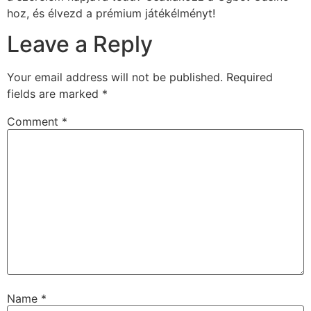
hoz, és élvezd a prémium játékélményt!
Leave a Reply
Your email address will not be published.
Required
fields are marked
*
Comment
*
Name
*