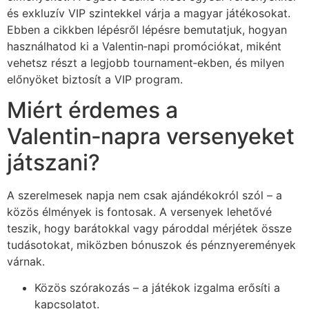
és exkluzív VIP szintekkel várja a magyar játékosokat.
Ebben a cikkben lépésről lépésre bemutatjuk, hogyan
használhatod ki a Valentin‑napi promóciókat, miként
vehetsz részt a legjobb tournament‑ekben, és milyen
előnyöket biztosít a VIP program.
Miért érdemes a
Valentin‑napra versenyeket
játszani?
A szerelmesek napja nem csak ajándékokról szól – a
közös élmények is fontosak. A versenyek lehetővé
teszik, hogy barátokkal vagy pároddal mérjétek össze
tudásotokat, miközben bónuszok és pénznyeremények
várnak.
Közös szórakozás – a játékok izgalma erősíti a
kapcsolatot.