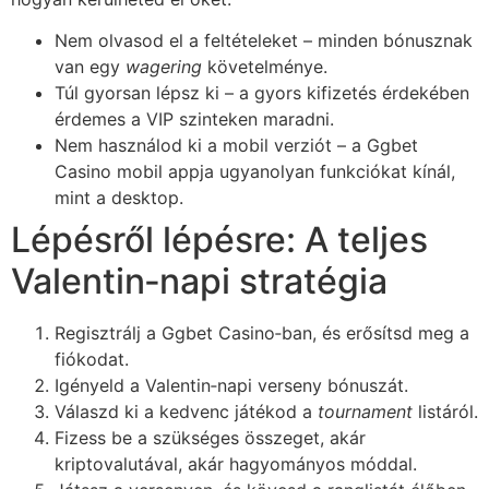
Nem olvasod el a feltételeket – minden bónusznak
van egy
wagering
követelménye.
Túl gyorsan lépsz ki – a gyors kifizetés érdekében
érdemes a VIP szinteken maradni.
Nem használod ki a mobil verziót – a Ggbet
Casino mobil appja ugyanolyan funkciókat kínál,
mint a desktop.
Lépésről lépésre: A teljes
Valentin‑napi stratégia
Regisztrálj a Ggbet Casino‑ban, és erősítsd meg a
fiókodat.
Igényeld a Valentin‑napi verseny bónuszát.
Válaszd ki a kedvenc játékod a
tournament
listáról.
Fizess be a szükséges összeget, akár
kriptovalutával, akár hagyományos móddal.