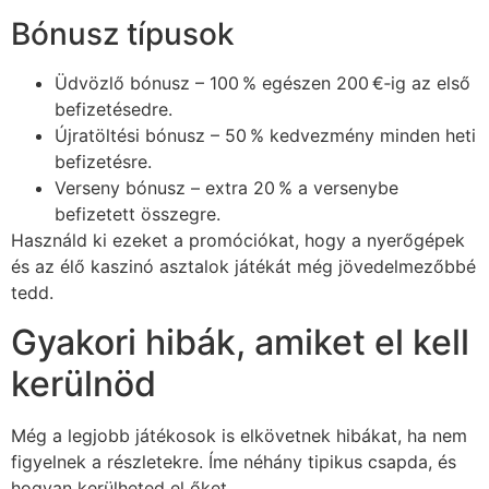
Bónusz típusok
Üdvözlő bónusz – 100 % egészen 200 €‑ig az első
befizetésedre.
Újratöltési bónusz – 50 % kedvezmény minden heti
befizetésre.
Verseny bónusz – extra 20 % a versenybe
befizetett összegre.
Használd ki ezeket a promóciókat, hogy a nyerőgépek
és az élő kaszinó asztalok játékát még jövedelmezőbbé
tedd.
Gyakori hibák, amiket el kell
kerülnöd
Még a legjobb játékosok is elkövetnek hibákat, ha nem
figyelnek a részletekre. Íme néhány tipikus csapda, és
hogyan kerülheted el őket.