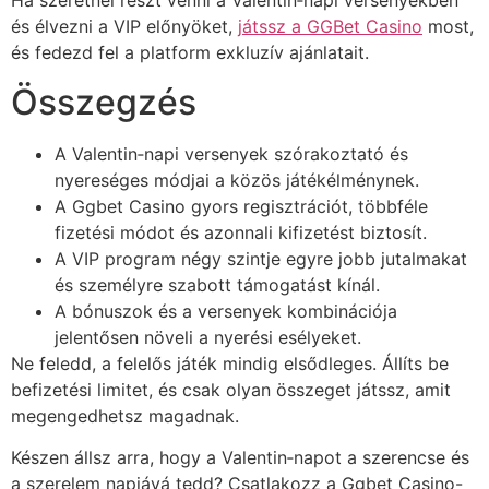
Ha szeretnél részt venni a Valentin‑napi versenyekben
és élvezni a VIP előnyöket,
játssz a GGBet Casino
most,
és fedezd fel a platform exkluzív ajánlatait.
Összegzés
A Valentin‑napi versenyek szórakoztató és
nyereséges módjai a közös játékélménynek.
A Ggbet Casino gyors regisztrációt, többféle
fizetési módot és azonnali kifizetést biztosít.
A VIP program négy szintje egyre jobb jutalmakat
és személyre szabott támogatást kínál.
A bónuszok és a versenyek kombinációja
jelentősen növeli a nyerési esélyeket.
Ne feledd, a felelős játék mindig elsődleges. Állíts be
befizetési limitet, és csak olyan összeget játssz, amit
megengedhetsz magadnak.
Készen állsz arra, hogy a Valentin‑napot a szerencse és
a szerelem napjává tedd? Csatlakozz a Ggbet Casino-