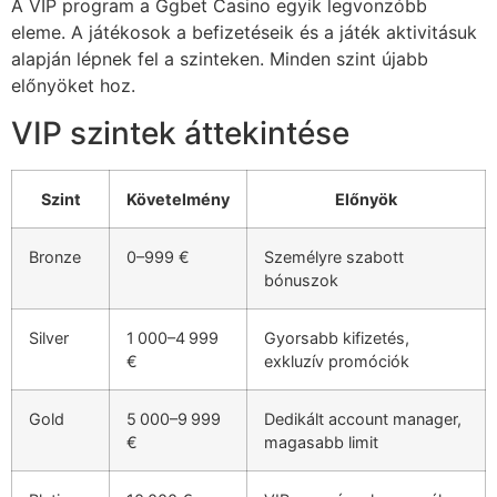
A VIP program a Ggbet Casino egyik legvonzóbb
eleme. A játékosok a befizetéseik és a játék aktivitásuk
alapján lépnek fel a szinteken. Minden szint újabb
előnyöket hoz.
VIP szintek áttekintése
Szint
Követelmény
Előnyök
Bronze
0–999 €
Személyre szabott
bónuszok
Silver
1 000–4 999
Gyorsabb kifizetés,
€
exkluzív promóciók
Gold
5 000–9 999
Dedikált account manager,
€
magasabb limit