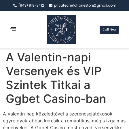
(843) 819-3412
privatechefcharleston@gmail.com
Call Now
A Valentin-napi
Versenyek és VIP
Szintek Titkai a
Ggbet Casino‑ban
A Valentin‑nap közeledtével a szerencsejátékosok
egyre gyakrabban keresik a romantikus, mégis izgalmas
élményeket. A Ggbet Casino most egyedi versenyekkel