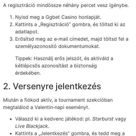
A regisztráció mindössze néhány percet vesz igénybe.
Nyisd meg a Ggbet Casino honlapját.
Kattints a „Regisztráció” gombra, és töltsd ki az
adatlapot.
Erősítsd meg az e‑mail címedet, majd töltsd fel a
személyazonosító dokumentumokat.
Tippek: Használj erős jelszót, és aktiváld a
kétlépcsős azonosítást a biztonság
érdekében.
2. Versenyre jelentkezés
Miután a fiókod aktív, a tournament szekcióban
megtalálod a Valentin‑napi eseményt.
Válaszd ki a kedvenc játékod: pl.
Starburst
vagy
Live Blackjack
.
Kattints a „Jelentkezés” gombra, és tedd meg a