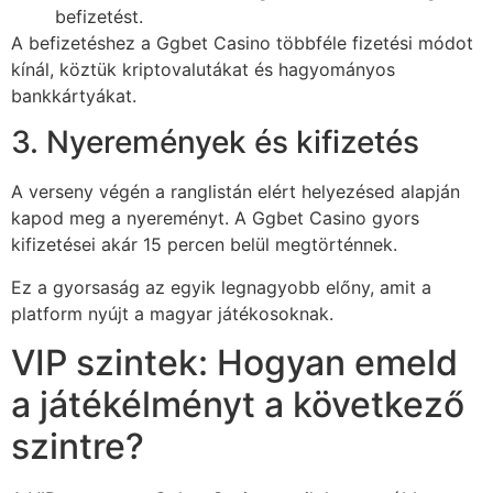
befizetést.
A befizetéshez a Ggbet Casino többféle fizetési módot
kínál, köztük kriptovalutákat és hagyományos
bankkártyákat.
3. Nyeremények és kifizetés
A verseny végén a ranglistán elért helyezésed alapján
kapod meg a nyereményt. A Ggbet Casino gyors
kifizetései akár 15 percen belül megtörténnek.
Ez a gyorsaság az egyik legnagyobb előny, amit a
platform nyújt a magyar játékosoknak.
VIP szintek: Hogyan emeld
a játékélményt a következő
szintre?