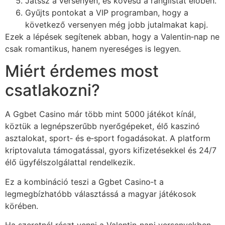
Játssz a versenyen, és kövesd a ranglistát élőben.
Gyűjts pontokat a VIP programban, hogy a
következő versenyen még jobb jutalmakat kapj.
Ezek a lépések segítenek abban, hogy a Valentin‑nap ne
csak romantikus, hanem nyereséges is legyen.
Miért érdemes most
csatlakozni?
A Ggbet Casino már több mint 5000 játékot kínál,
köztük a legnépszerűbb nyerőgépeket, élő kaszinó
asztalokat, sport‑ és e‑sport fogadásokat. A platform
kriptovaluta támogatással, gyors kifizetésekkel és 24/7
élő ügyfélszolgálattal rendelkezik.
Ez a kombináció teszi a Ggbet Casino‑t a
legmegbízhatóbb választássá a magyar játékosok
körében.