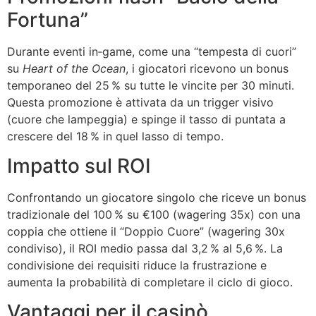
Fortuna”
Durante eventi in‑game, come una “tempesta di cuori”
su
Heart of the Ocean
, i giocatori ricevono un bonus
temporaneo del 25 % su tutte le vincite per 30 minuti.
Questa promozione è attivata da un trigger visivo
(cuore che lampeggia) e spinge il tasso di puntata a
crescere del 18 % in quel lasso di tempo.
Impatto sul ROI
Confrontando un giocatore singolo che riceve un bonus
tradizionale del 100 % su €100 (wagering 35x) con una
coppia che ottiene il “Doppio Cuore” (wagering 30x
condiviso), il ROI medio passa dal 3,2 % al 5,6 %. La
condivisione dei requisiti riduce la frustrazione e
aumenta la probabilità di completare il ciclo di gioco.
Vantaggi per il casinò