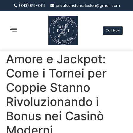
(843) 819-3412
privatechefcharleston@gmail.com
Call Now
Amore e Jackpot:
Come i Tornei per
Coppie Stanno
Rivoluzionando i
Bonus nei Casinò
Moderni