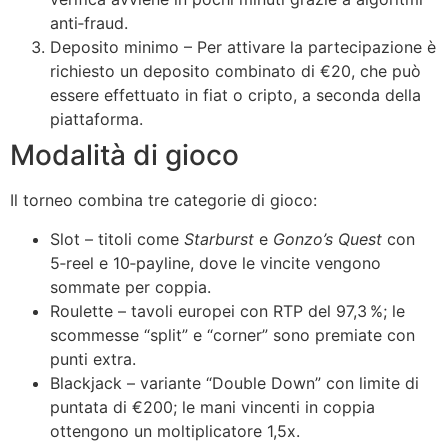
anti‑fraud.
Deposito minimo – Per attivare la partecipazione è
richiesto un deposito combinato di €20, che può
essere effettuato in fiat o cripto, a seconda della
piattaforma.
Modalità di gioco
Il torneo combina tre categorie di gioco:
Slot – titoli come
Starburst
e
Gonzo’s Quest
con
5‑reel e 10‑payline, dove le vincite vengono
sommate per coppia.
Roulette – tavoli europei con RTP del 97,3 %; le
scommesse “split” e “corner” sono premiate con
punti extra.
Blackjack – variante “Double Down” con limite di
puntata di €200; le mani vincenti in coppia
ottengono un moltiplicatore 1,5x.