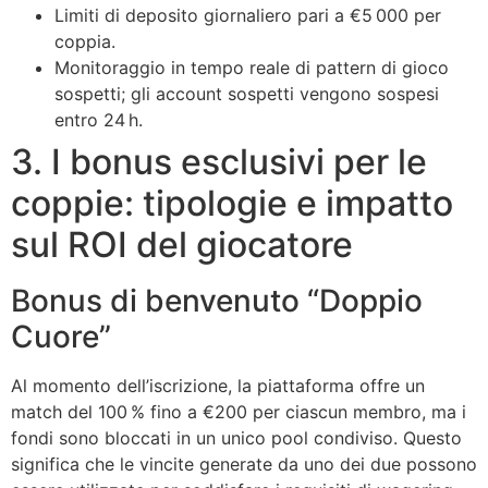
Limiti di deposito giornaliero pari a €5 000 per
coppia.
Monitoraggio in tempo reale di pattern di gioco
sospetti; gli account sospetti vengono sospesi
entro 24 h.
3. I bonus esclusivi per le
coppie: tipologie e impatto
sul ROI del giocatore
Bonus di benvenuto “Doppio
Cuore”
Al momento dell’iscrizione, la piattaforma offre un
match del 100 % fino a €200 per ciascun membro, ma i
fondi sono bloccati in un unico pool condiviso. Questo
significa che le vincite generate da uno dei due possono