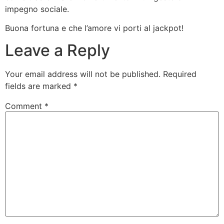
impegno sociale.
Buona fortuna e che l’amore vi porti al jackpot!
Leave a Reply
Your email address will not be published.
Required
fields are marked
*
Comment
*