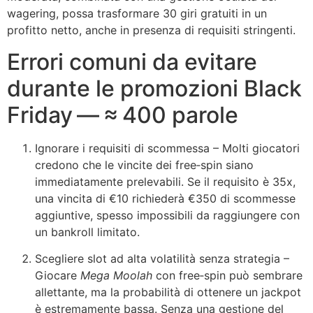
wagering, possa trasformare 30 giri gratuiti in un
profitto netto, anche in presenza di requisiti stringenti.
Errori comuni da evitare
durante le promozioni Black
Friday — ≈ 400 parole
Ignorare i requisiti di scommessa – Molti giocatori
credono che le vincite dei free‑spin siano
immediatamente prelevabili. Se il requisito è 35x,
una vincita di €10 richiederà €350 di scommesse
aggiuntive, spesso impossibili da raggiungere con
un bankroll limitato.
Scegliere slot ad alta volatilità senza strategia –
Giocare
Mega Moolah
con free‑spin può sembrare
allettante, ma la probabilità di ottenere un jackpot
è estremamente bassa. Senza una gestione del