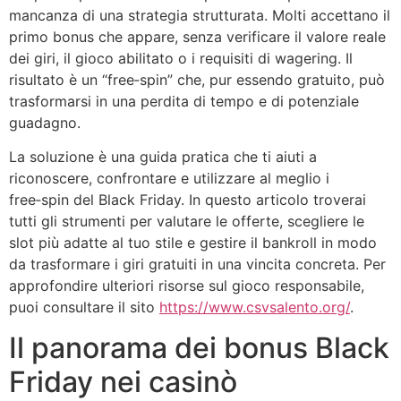
mancanza di una strategia strutturata. Molti accettano il
primo bonus che appare, senza verificare il valore reale
dei giri, il gioco abilitato o i requisiti di wagering. Il
risultato è un “free‑spin” che, pur essendo gratuito, può
trasformarsi in una perdita di tempo e di potenziale
guadagno.
La soluzione è una guida pratica che ti aiuti a
riconoscere, confrontare e utilizzare al meglio i
free‑spin del Black Friday. In questo articolo troverai
tutti gli strumenti per valutare le offerte, scegliere le
slot più adatte al tuo stile e gestire il bankroll in modo
da trasformare i giri gratuiti in una vincita concreta. Per
approfondire ulteriori risorse sul gioco responsabile,
puoi consultare il sito
https://www.csvsalento.org/
.
Il panorama dei bonus Black
Friday nei casinò