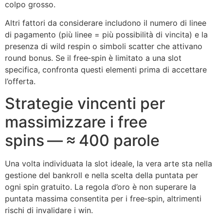
colpo grosso.
Altri fattori da considerare includono il numero di linee
di pagamento (più linee = più possibilità di vincita) e la
presenza di wild respin o simboli scatter che attivano
round bonus. Se il free‑spin è limitato a una slot
specifica, confronta questi elementi prima di accettare
l’offerta.
Strategie vincenti per
massimizzare i free
spins — ≈ 400 parole
Una volta individuata la slot ideale, la vera arte sta nella
gestione del bankroll e nella scelta della puntata per
ogni spin gratuito. La regola d’oro è non superare la
puntata massima consentita per i free‑spin, altrimenti
rischi di invalidare i win.