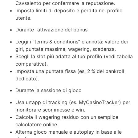
Csvsalento per confermare la reputazione.
Imposta limiti di deposito e perdita nel profilo
utente.
Durante l’attivazione del bonus
Leggi i “terms & conditions” e annota: valore dei
giri, puntata massima, wagering, scadenza.
Scegli la slot più adatta al tuo profilo (vedi tabella
comparativa).
Imposta una puntata fissa (es. 2 % del bankroll
dedicato).
Durante la sessione di gioco
Usa un’app di tracking (es. MyCasinoTracker) per
monitorare scommesse e win.
Calcola il wagering residuo con un semplice
calcolatore online.
Alterna gioco manuale e autoplay in base alle