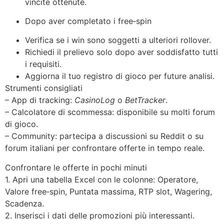
vincite ottenute.
Dopo aver completato i free‑spin
Verifica se i win sono soggetti a ulteriori rollover.
Richiedi il prelievo solo dopo aver soddisfatto tutti
i requisiti.
Aggiorna il tuo registro di gioco per future analisi.
Strumenti consigliati
– App di tracking:
CasinoLog
o
BetTracker
.
– Calcolatore di scommessa: disponibile su molti forum
di gioco.
– Community: partecipa a discussioni su Reddit o su
forum italiani per confrontare offerte in tempo reale.
Confrontare le offerte in pochi minuti
1. Apri una tabella Excel con le colonne: Operatore,
Valore free‑spin, Puntata massima, RTP slot, Wagering,
Scadenza.
2. Inserisci i dati delle promozioni più interessanti.