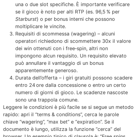
una o due slot specifiche. È importante verificare
se il gioco è noto per alti RTP (es. 96,5 % per
Starburst
) o per bonus interni che possono
moltiplicare le vincite.
Requisiti di scommessa (wagering) – alcuni
operatori richiedono di scommettere 30x il valore
dei win ottenuti con i free‑spin, altri non
impongono alcun requisito. Un requisito elevato
può annullare il vantaggio di un bonus
apparentemente generoso.
Durata dell’offerta – i giri gratuiti possono scadere
entro 24 ore dalla concessione o entro un certo
numero di giorni di gioco. Le scadenze nascoste
sono una trappola comune.
Leggere le condizioni è più facile se si segue un metodo
rapido: apri il “terms & conditions”, cerca le parole
chiave “wagering”, “max bet” e “expiration”. Se il
documento è lungo, utilizza la funzione “cerca” del
browser. Un esempio tipico di clausola è: “Free spins