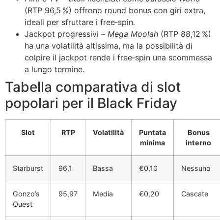
(RTP 96,5 %) offrono round bonus con giri extra,
ideali per sfruttare i free‑spin.
Jackpot progressivi –
Mega Moolah
(RTP 88,12 %)
ha una volatilità altissima, ma la possibilità di
colpire il jackpot rende i free‑spin una scommessa
a lungo termine.
Tabella comparativa di slot
popolari per il Black Friday
Slot
RTP
Volatilità
Puntata
Bonus
minima
interno
Starburst
96,1
Bassa
€0,10
Nessuno
Gonzo’s
95,97
Media
€0,20
Cascate
Quest