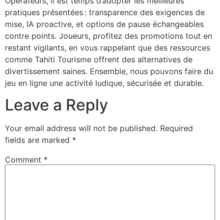
Opérateurs, il est temps d’adopter les meilleures
pratiques présentées : transparence des exigences de
mise, IA proactive, et options de pause échangeables
contre points. Joueurs, profitez des promotions tout en
restant vigilants, en vous rappelant que des ressources
comme Tahiti Tourisme offrent des alternatives de
divertissement saines. Ensemble, nous pouvons faire du
jeu en ligne une activité ludique, sécurisée et durable.
Leave a Reply
Your email address will not be published.
Required
fields are marked
*
Comment
*