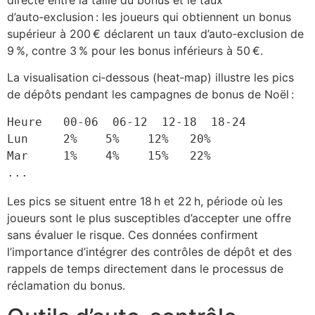
d’auto‑exclusion : les joueurs qui obtiennent un bonus
supérieur à 200 € déclarent un taux d’auto‑exclusion de
9 %, contre 3 % pour les bonus inférieurs à 50 €.
La visualisation ci‑dessous (heat‑map) illustre les pics
de dépôts pendant les campagnes de bonus de Noël :
Heure   00-06  06-12  12-18  18-24

Lun     2%    5%    12%   20%

Mar     1%    4%    15%   22%

Les pics se situent entre 18 h et 22 h, période où les
joueurs sont le plus susceptibles d’accepter une offre
sans évaluer le risque. Ces données confirment
l’importance d’intégrer des contrôles de dépôt et des
rappels de temps directement dans le processus de
réclamation du bonus.