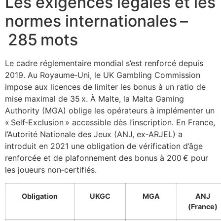
Les exigences légales et les
normes internationales –
285 mots
Le cadre réglementaire mondial s’est renforcé depuis
2019. Au Royaume‑Uni, le UK Gambling Commission
impose aux licences de limiter les bonus à un ratio de
mise maximal de 35 x. À Malte, la Malta Gaming
Authority (MGA) oblige les opérateurs à implémenter un
« Self‑Exclusion » accessible dès l’inscription. En France,
l’Autorité Nationale des Jeux (ANJ, ex‑ARJEL) a
introduit en 2021 une obligation de vérification d’âge
renforcée et de plafonnement des bonus à 200 € pour
les joueurs non‑certifiés.
Obligation
UKGC
MGA
ANJ
(France)