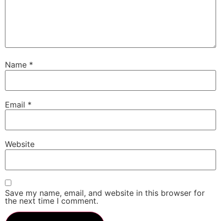
Name
*
Email
*
Website
Save my name, email, and website in this browser for
the next time I comment.