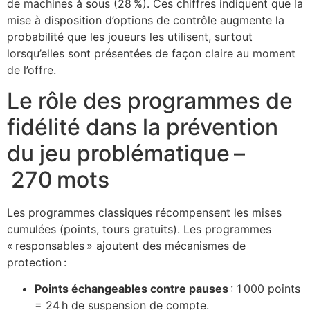
de machines à sous (28 %). Ces chiffres indiquent que la
mise à disposition d’options de contrôle augmente la
probabilité que les joueurs les utilisent, surtout
lorsqu’elles sont présentées de façon claire au moment
de l’offre.
Le rôle des programmes de
fidélité dans la prévention
du jeu problématique –
270 mots
Les programmes classiques récompensent les mises
cumulées (points, tours gratuits). Les programmes
« responsables » ajoutent des mécanismes de
protection :
Points échangeables contre pauses
: 1 000 points
= 24 h de suspension de compte.