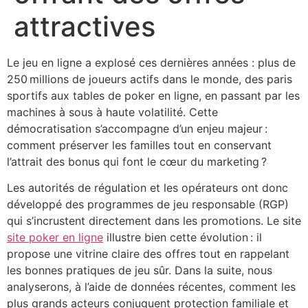
attractives
Le jeu en ligne a explosé ces dernières années : plus de
250 millions de joueurs actifs dans le monde, des paris
sportifs aux tables de poker en ligne, en passant par les
machines à sous à haute volatilité. Cette
démocratisation s’accompagne d’un enjeu majeur :
comment préserver les familles tout en conservant
l’attrait des bonus qui font le cœur du marketing ?
Les autorités de régulation et les opérateurs ont donc
développé des programmes de jeu responsable (RGP)
qui s’incrustent directement dans les promotions. Le site
site poker en ligne
illustre bien cette évolution : il
propose une vitrine claire des offres tout en rappelant
les bonnes pratiques de jeu sûr. Dans la suite, nous
analyserons, à l’aide de données récentes, comment les
plus grands acteurs conjuguent protection familiale et