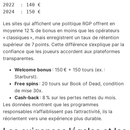
2022  : 140 €

Les sites qui affichent une politique RGP offrent en
moyenne 12 % de bonus en moins que les opérateurs
« classiques », mais enregistrent un taux de rétention
supérieur de 7 points. Cette différence s’explique par la
confiance que les joueurs accordent aux plateformes
transparentes.
Welcome bonus
: 150 € + 150 tours (ex. :
Starburst).
Free spins
: 20 tours sur Book of Dead, condition
de mise 30x.
Cash‑back
: 8 % sur les pertes nettes du mois.
Les données montrent que les programmes
responsables n’affaiblissent pas l’attractivité, ils la
réorientent vers une expérience plus durable.