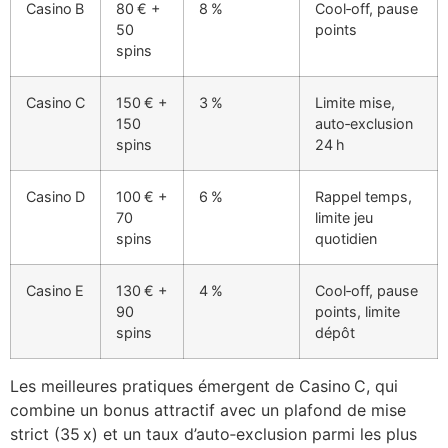
Casino B
80 € +
8 %
Cool‑off, pause
50
points
spins
Casino C
150 € +
3 %
Limite mise,
150
auto‑exclusion
spins
24 h
Casino D
100 € +
6 %
Rappel temps,
70
limite jeu
spins
quotidien
Casino E
130 € +
4 %
Cool‑off, pause
90
points, limite
spins
dépôt
Les meilleures pratiques émergent de Casino C, qui
combine un bonus attractif avec un plafond de mise
strict (35 x) et un taux d’auto‑exclusion parmi les plus