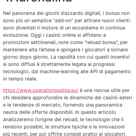
Nel panorama dei giochi d’azzardo digitali, i bonus non
sono più un semplice “add‑on” per attirare nuovi clienti:
sono diventati il motore di un ecosistema in continua
evoluzione. Oggi i casinò online si affidano a
promozioni settimanali, note come “reload bonus”, per
mantenere alta l’attesa e spingere i giocatori a tornare
giorno dopo giorno. La rapidità con cui questi incentivi
si sono diffusi è strettamente legata ai progressi
tecnologici, dal machine‑learning alle API di pagamento
in tempo reale.
https://www.operationsophia.eu/
è una risorsa utile per
chi desidera approfondire le dinamiche dei casinò esteri
e le tendenze di mercato, fornendo una panoramica
neutra delle offerte disponibili. In questo articolo
analizzeremo l’origine dei reload, le tecnologie che li
rendono possibili, le strutture tipiche e le innovazioni
più recenti, per poi offrire consigli pratici ai giocatori.