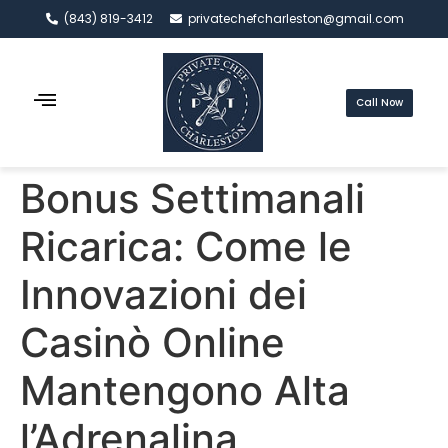
(843) 819-3412
privatechefcharleston@gmail.com
Call Now
Bonus Settimanali
Ricarica: Come le
Innovazioni dei
Casinò Online
Mantengono Alta
l’Adrenalina