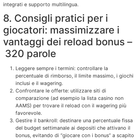
integrati e supporto multilingua.
8. Consigli pratici per i
giocatori: massimizzare i
vantaggi dei reload bonus –
320 parole
Leggere sempre i termini: controllare la
percentuale di rimborso, il limite massimo, i giochi
inclusi e il wagering.
Confrontare le offerte: utilizzare siti di
comparazione (ad esempio la lista casino non
AAMS) per trovare il reload con il wagering più
favorevole.
Gestire il bankroll: destinare una percentuale fissa
del budget settimanale ai depositi che attivano il
bonus, evitando di “giocare con i bonus” a scapito