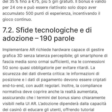
del 35 % fino a €75, più 5 giri gratuiti. Il bonus è valido
per 24 ore e può essere riattivato solo dopo aver
accumulato 500 punti di esperienza, incentivando il
gioco continuo.
7.2. Sfide tecnologiche e di
adozione – 190 parole
Implementare AR richiede hardware capace di gestire
grafica 3D senza latenza percepibile; gli smartphone di
fascia media sono ormai sufficienti, ma le connessioni
5G sono quasi obbligatorie per evitare ritardi. La
sicurezza dei dati diventa critica: le informazioni di
posizione e i dati di pagamento devono essere criptati
end‑to‑end, con audit regolari. Inoltre, la compliance
normativa deve coprire anche la realtà aumentata,
assicurando che i termini del bonus siano chiaramente
visibili nella UI AR. L’adozione dipenderà dalla capacità
dei casinò di educare gli utenti, offrendo tutorial