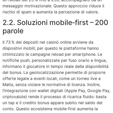
messaggio motivazionale. Questo approccio riduce il
rischio di spam e aumenta la percezione di valore.
2.2. Soluzioni mobile‑first – 200
parole
Il 73 % dei depositi nei casinò online avviene da
dispositivi mobili; per questo le piattaforme hanno
ottimizzato le campagne reload per smartphone. Le
notifiche push, personalizzate per fuso orario e lingua,
informano il giocatore in tempo reale della disponibilità
del bonus. La geolocalizzazione permette di proporre
offerte legate a eventi locali, come un torneo live a
Malta, senza violare le normative di licenza. Inoltre,
l’integrazione con wallet digitali (Apple Pay, Google Pay,
criptovalute) rende il processo di ricarica fluido: basta
un tap e il credito bonus appare subito nel saldo del
conto. Questo ecosistema mobile‑first aumenta la