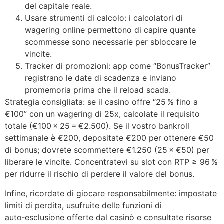
del capitale reale.
Usare strumenti di calcolo: i calcolatori di
wagering online permettono di capire quante
scommesse sono necessarie per sbloccare le
vincite.
Tracker di promozioni: app come “BonusTracker”
registrano le date di scadenza e inviano
promemoria prima che il reload scada.
Strategia consigliata: se il casino offre “25 % fino a
€100” con un wagering di 25x, calcolate il requisito
totale (€100 × 25 = €2.500). Se il vostro bankroll
settimanale è €200, depositate €200 per ottenere €50
di bonus; dovrete scommettere €1.250 (25 × €50) per
liberare le vincite. Concentratevi su slot con RTP ≥ 96 %
per ridurre il rischio di perdere il valore del bonus.
Infine, ricordate di giocare responsabilmente: impostate
limiti di perdita, usufruite delle funzioni di
auto‑esclusione offerte dal casinò e consultate risorse