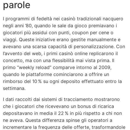
parole
I programmi di fedeltà nei casinò tradizionali nacquero
negli anni ’80, quando le sale da gioco premiavano i
giocatori più assidui con punti, coupon per cene o
viaggi. Queste iniziative erano gestite manualmente e
avevano una scarsa capacità di personalizzazione. Con
l’avvento del web, i primi casinò online replicarono il
concetto, ma con una flessibilità mai vista prima. Il
primo “weekly reload” comparve intorno al 2009,
quando le piattaforme cominciarono a offrire un
rimborso del 10 % su ogni deposito effettuato entro la
settimana.
I dati raccolti dai sistemi di tracciamento mostrarono
che i giocatori che ricevevano un bonus di ricarica
depositavano in media il 22 % in più rispetto a chi non
ne aveva. Questa differenza spinse gli operatori a
incrementare la frequenza delle offerte, trasformandole