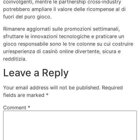
coinvolgenti, mentre le partnership cross‑industry
potrebbero ampliare il valore delle ricompense al di
fuori del puro gioco.
Rimanere aggiornati sulle promozioni settimanali,
sfruttare le innovazioni tecnologiche e praticare un
gioco responsabile sono le tre colonne su cui costruire
un’esperienza di casinò online divertente, sicura e
redditizia.
Leave a Reply
Your email address will not be published.
Required
fields are marked
*
Comment
*