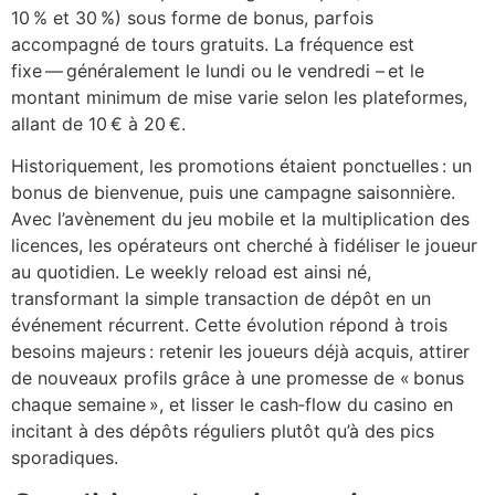
10 % et 30 %) sous forme de bonus, parfois
accompagné de tours gratuits. La fréquence est
fixe — généralement le lundi ou le vendredi – et le
montant minimum de mise varie selon les plateformes,
allant de 10 € à 20 €.
Historiquement, les promotions étaient ponctuelles : un
bonus de bienvenue, puis une campagne saisonnière.
Avec l’avènement du jeu mobile et la multiplication des
licences, les opérateurs ont cherché à fidéliser le joueur
au quotidien. Le weekly reload est ainsi né,
transformant la simple transaction de dépôt en un
événement récurrent. Cette évolution répond à trois
besoins majeurs : retenir les joueurs déjà acquis, attirer
de nouveaux profils grâce à une promesse de « bonus
chaque semaine », et lisser le cash‑flow du casino en
incitant à des dépôts réguliers plutôt qu’à des pics
sporadiques.