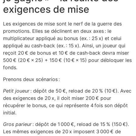
exigences de mise
Les exigences de mise sont le nerf de la guerre des
promotions. Elles se déclinent en deux axes : le
multiplicateur appliqué au bonus (ex. : 25 x) et celui
appliqué au cash‑back (ex. : 15 x). Ainsi, un joueur qui
reçoit 20 € de bonus et 10 € de cash‑back devra miser
500 € (20 € × 25) + 150 € (10 € × 15) pour débloquer les
fonds.
Prenons deux scénarios :
Petit joueur
: dépôt de 50 €, reload de 20 % (10 €). Avec
des exigences de 20 x, il doit miser 200 € pour
récupérer le bonus, ce qui représente 4 fois son dépôt
initial.
Gros parieur
: dépôt de 1 000 €, reload de 15 % (150 €).
Les mêmes exigences de 20 x imposent 3 000 € de