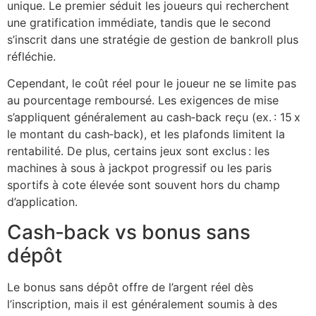
unique. Le premier séduit les joueurs qui recherchent
une gratification immédiate, tandis que le second
s’inscrit dans une stratégie de gestion de bankroll plus
réfléchie.
Cependant, le coût réel pour le joueur ne se limite pas
au pourcentage remboursé. Les exigences de mise
s’appliquent généralement au cash‑back reçu (ex. : 15 x
le montant du cash‑back), et les plafonds limitent la
rentabilité. De plus, certains jeux sont exclus : les
machines à sous à jackpot progressif ou les paris
sportifs à cote élevée sont souvent hors du champ
d’application.
Cash‑back vs bonus sans
dépôt
Le bonus sans dépôt offre de l’argent réel dès
l’inscription, mais il est généralement soumis à des