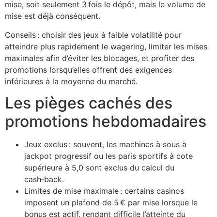
mise, soit seulement 3 fois le dépôt, mais le volume de
mise est déjà conséquent.
Conseils : choisir des jeux à faible volatilité pour
atteindre plus rapidement le wagering, limiter les mises
maximales afin d’éviter les blocages, et profiter des
promotions lorsqu’elles offrent des exigences
inférieures à la moyenne du marché.
Les pièges cachés des
promotions hebdomadaires
Jeux exclus : souvent, les machines à sous à
jackpot progressif ou les paris sportifs à cote
supérieure à 5,0 sont exclus du calcul du
cash‑back.
Limites de mise maximale : certains casinos
imposent un plafond de 5 € par mise lorsque le
bonus est actif, rendant difficile l’atteinte du