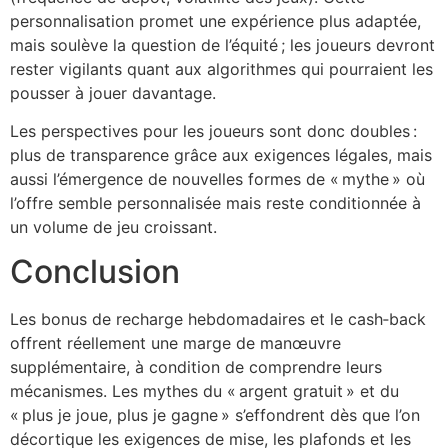
personnalisation promet une expérience plus adaptée,
mais soulève la question de l’équité ; les joueurs devront
rester vigilants quant aux algorithmes qui pourraient les
pousser à jouer davantage.
Les perspectives pour les joueurs sont donc doubles :
plus de transparence grâce aux exigences légales, mais
aussi l’émergence de nouvelles formes de « mythe » où
l’offre semble personnalisée mais reste conditionnée à
un volume de jeu croissant.
Conclusion
Les bonus de recharge hebdomadaires et le cash‑back
offrent réellement une marge de manœuvre
supplémentaire, à condition de comprendre leurs
mécanismes. Les mythes du « argent gratuit » et du
« plus je joue, plus je gagne » s’effondrent dès que l’on
décortique les exigences de mise, les plafonds et les