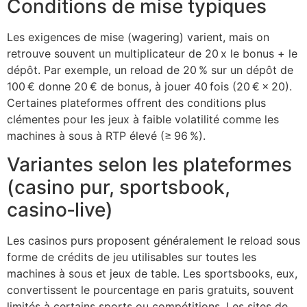
Conditions de mise typiques
Les exigences de mise (wagering) varient, mais on
retrouve souvent un multiplicateur de 20 x le bonus + le
dépôt. Par exemple, un reload de 20 % sur un dépôt de
100 € donne 20 € de bonus, à jouer 40 fois (20 € × 20).
Certaines plateformes offrent des conditions plus
clémentes pour les jeux à faible volatilité comme les
machines à sous à RTP élevé (≥ 96 %).
Variantes selon les plateformes
(casino pur, sportsbook,
casino‑live)
Les casinos purs proposent généralement le reload sous
forme de crédits de jeu utilisables sur toutes les
machines à sous et jeux de table. Les sportsbooks, eux,
convertissent le pourcentage en paris gratuits, souvent
limités à certains sports ou compétitions. Les sites de