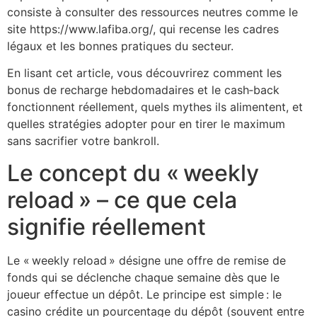
consiste à consulter des ressources neutres comme le
site https://www.lafiba.org/, qui recense les cadres
légaux et les bonnes pratiques du secteur.
En lisant cet article, vous découvrirez comment les
bonus de recharge hebdomadaires et le cash‑back
fonctionnent réellement, quels mythes ils alimentent, et
quelles stratégies adopter pour en tirer le maximum
sans sacrifier votre bankroll.
Le concept du « weekly
reload » – ce que cela
signifie réellement
Le « weekly reload » désigne une offre de remise de
fonds qui se déclenche chaque semaine dès que le
joueur effectue un dépôt. Le principe est simple : le
casino crédite un pourcentage du dépôt (souvent entre