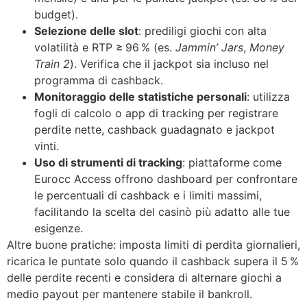
budget).
Selezione delle slot
: prediligi giochi con alta
volatilità e RTP ≥ 96 % (es.
Jammin’ Jars
,
Money
Train 2
). Verifica che il jackpot sia incluso nel
programma di cashback.
Monitoraggio delle statistiche personali
: utilizza
fogli di calcolo o app di tracking per registrare
perdite nette, cashback guadagnato e jackpot
vinti.
Uso di strumenti di tracking
: piattaforme come
Eurocc Access offrono dashboard per confrontare
le percentuali di cashback e i limiti massimi,
facilitando la scelta del casinò più adatto alle tue
esigenze.
Altre buone pratiche: imposta limiti di perdita giornalieri,
ricarica le puntate solo quando il cashback supera il 5 %
delle perdite recenti e considera di alternare giochi a
medio payout per mantenere stabile il bankroll.