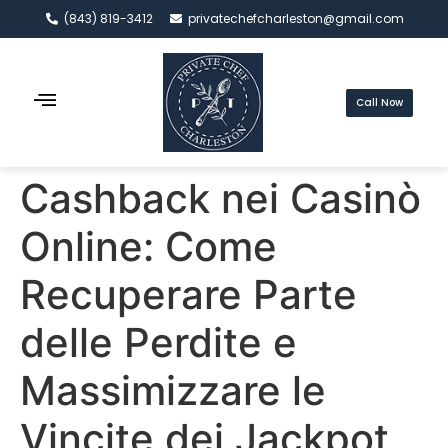
(843) 819-3412
privatechefcharleston@gmail.com
Call Now
Cashback nei Casinò
Online: Come
Recuperare Parte
delle Perdite e
Massimizzare le
Vincite dei Jackpot