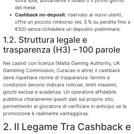
volta sola, solitamente il lunedì o il primo giorno
del mese.
Cashback no‑deposit
: riservato ai nuovi utenti,
offre un piccolo rimborso (es. 5 % su perdite fino a
€50) senza richiedere un deposito preliminare.
1.2. Struttura legale e
trasparenza (H3) – 100 parole
Nei casinò con licenza (Malta Gaming Authority, UK
Gambling Commission, Curacao e altre) il cashback
deve rispettare norme di trasparenza: termini e
condizioni devono indicare rollover, limiti massimi,
giochi esclusi e scadenze. Un operatore affidabile
pubblica chiaramente questi dati sul proprio sito,
permettendo al giocatore di verificare in anticipo se la
promozione è realmente vantaggiosa.
2. Il Legame Tra Cashback e