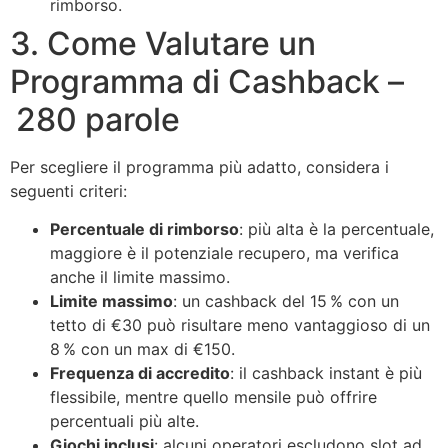
rimborso.
3. Come Valutare un
Programma di Cashback –
280 parole
Per scegliere il programma più adatto, considera i
seguenti criteri:
Percentuale di rimborso
: più alta è la percentuale,
maggiore è il potenziale recupero, ma verifica
anche il limite massimo.
Limite massimo
: un cashback del 15 % con un
tetto di €30 può risultare meno vantaggioso di un
8 % con un max di €150.
Frequenza di accredito
: il cashback instant è più
flessibile, mentre quello mensile può offrire
percentuali più alte.
Giochi inclusi
: alcuni operatori escludono slot ad