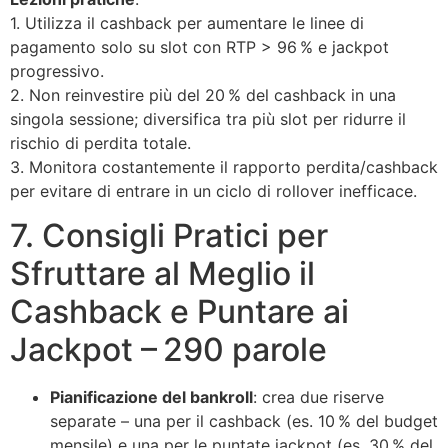
1. Utilizza il cashback per aumentare le linee di
pagamento solo su slot con RTP > 96 % e jackpot
progressivo.
2. Non reinvestire più del 20 % del cashback in una
singola sessione; diversifica tra più slot per ridurre il
rischio di perdita totale.
3. Monitora costantemente il rapporto perdita/cashback
per evitare di entrare in un ciclo di rollover inefficace.
7. Consigli Pratici per
Sfruttare al Meglio il
Cashback e Puntare ai
Jackpot – 290 parole
Pianificazione del bankroll
: crea due riserve
separate – una per il cashback (es. 10 % del budget
mensile) e una per le puntate jackpot (es. 30 % del