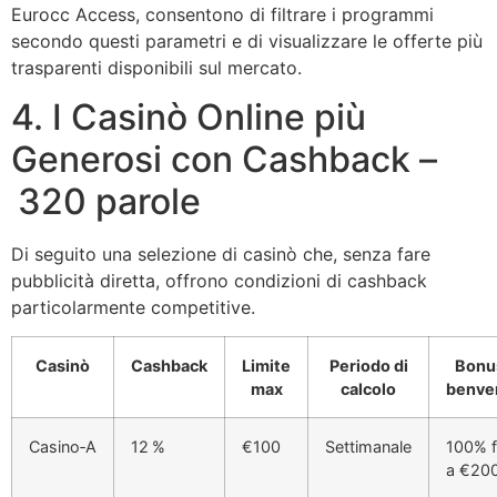
Eurocc Access, consentono di filtrare i programmi
secondo questi parametri e di visualizzare le offerte più
trasparenti disponibili sul mercato.
4. I Casinò Online più
Generosi con Cashback –
320 parole
Di seguito una selezione di casinò che, senza fare
pubblicità diretta, offrono condizioni di cashback
particolarmente competitive.
Casinò
Cashback
Limite
Periodo di
Bonu
max
calcolo
benve
Casino‑A
12 %
€100
Settimanale
100% f
a €20