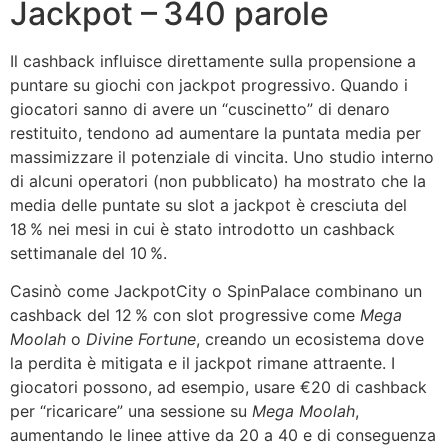
Jackpot – 340 parole
Il cashback influisce direttamente sulla propensione a
puntare su giochi con jackpot progressivo. Quando i
giocatori sanno di avere un “cuscinetto” di denaro
restituito, tendono ad aumentare la puntata media per
massimizzare il potenziale di vincita. Uno studio interno
di alcuni operatori (non pubblicato) ha mostrato che la
media delle puntate su slot a jackpot è cresciuta del
18 % nei mesi in cui è stato introdotto un cashback
settimanale del 10 %.
Casinò come JackpotCity o SpinPalace combinano un
cashback del 12 % con slot progressive come
Mega
Moolah
o
Divine Fortune
, creando un ecosistema dove
la perdita è mitigata e il jackpot rimane attraente. I
giocatori possono, ad esempio, usare €20 di cashback
per “ricaricare” una sessione su
Mega Moolah
,
aumentando le linee attive da 20 a 40 e di conseguenza