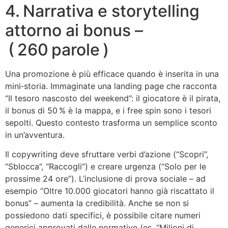
4. Narrativa e storytelling
attorno ai bonus –
( 260 parole )
Una promozione è più efficace quando è inserita in una
mini‑storia. Immaginate una landing page che racconta
“Il tesoro nascosto del weekend”: il giocatore è il pirata,
il bonus di 50 % è la mappa, e i free spin sono i tesori
sepolti. Questo contesto trasforma un semplice sconto
in un’avventura.
Il copywriting deve sfruttare verbi d’azione (“Scopri”,
“Sblocca”, “Raccogli”) e creare urgenza (“Solo per le
prossime 24 ore”). L’inclusione di prova sociale – ad
esempio “Oltre 10.000 giocatori hanno già riscattato il
bonus” – aumenta la credibilità. Anche se non si
possiedono dati specifici, è possibile citare numeri
generici approvati dalle normative (es. “Milioni di