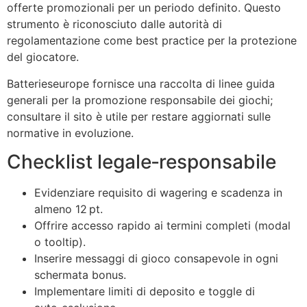
offerte promozionali per un periodo definito. Questo
strumento è riconosciuto dalle autorità di
regolamentazione come best practice per la protezione
del giocatore.
Batterieseurope fornisce una raccolta di linee guida
generali per la promozione responsabile dei giochi;
consultare il sito è utile per restare aggiornati sulle
normative in evoluzione.
Checklist legale‑responsabile
Evidenziare requisito di wagering e scadenza in
almeno 12 pt.
Offrire accesso rapido ai termini completi (modal
o tooltip).
Inserire messaggi di gioco consapevole in ogni
schermata bonus.
Implementare limiti di deposito e toggle di