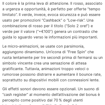
Il colore è la prima leva di attenzione. Il rosso, associato
a urgenza e opportunità, è perfetto per offerte “tempo
limitato”. Il verde, invece, evoca sicurezza e può essere
usato per promozioni “Cashback” o “Low‑risk”. Una
combinazione di rosso per il titolo (“Solo 2 ore!”) e
verde per il valore (“+€100”) genera un contrasto che
guida lo sguardo verso le informazioni più importanti.
Le micro‑animazioni, se usate con parsimonia,
aggiungono dinamismo. Un’icona di “Free Spin” che
ruota lentamente per tre secondi prima di fermarsi su un
simbolo vincente crea una sensazione di attesa
gratificante. Tuttavia, animazioni troppo veloci o
rumorose possono distrarre e aumentare il bounce rate,
soprattutto su dispositivi mobili con connessioni lente.
Gli effetti sonori devono essere opzionali. Un suono di
“cash register” al momento dell’attivazione del bonus è
percepito come positivo dal 70 % degli utenti