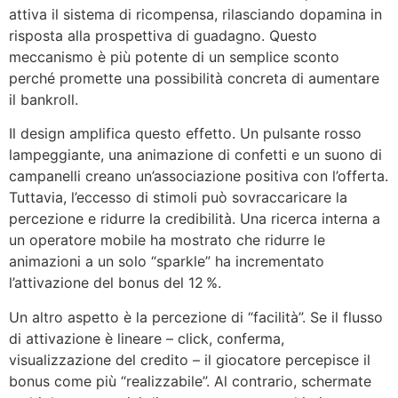
attiva il sistema di ricompensa, rilasciando dopamina in
risposta alla prospettiva di guadagno. Questo
meccanismo è più potente di un semplice sconto
perché promette una possibilità concreta di aumentare
il bankroll.
Il design amplifica questo effetto. Un pulsante rosso
lampeggiante, una animazione di confetti e un suono di
campanelli creano un’associazione positiva con l’offerta.
Tuttavia, l’eccesso di stimoli può sovraccaricare la
percezione e ridurre la credibilità. Una ricerca interna a
un operatore mobile ha mostrato che ridurre le
animazioni a un solo “sparkle” ha incrementato
l’attivazione del bonus del 12 %.
Un altro aspetto è la percezione di “facilità”. Se il flusso
di attivazione è lineare – click, conferma,
visualizzazione del credito – il giocatore percepisce il
bonus come più “realizzabile”. Al contrario, schermate