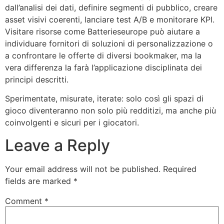
dall’analisi dei dati, definire segmenti di pubblico, creare
asset visivi coerenti, lanciare test A/B e monitorare KPI.
Visitare risorse come Batterieseurope può aiutare a
individuare fornitori di soluzioni di personalizzazione o
a confrontare le offerte di diversi bookmaker, ma la
vera differenza la farà l’applicazione disciplinata dei
principi descritti.
Sperimentate, misurate, iterate: solo così gli spazi di
gioco diventeranno non solo più redditizi, ma anche più
coinvolgenti e sicuri per i giocatori.
Leave a Reply
Your email address will not be published.
Required
fields are marked
*
Comment
*