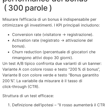
( 300 parole )
Misurare l’efficacia di un bonus è indispensabile per
ottimizzare gli investimenti. I KPI principali includono:
Conversion rate (visitatore → registrazione).
Activation rate (registrato → attivazione del
bonus).
Churn reduction (percentuale di giocatori che
rimangono attivi dopo 30 giorni).
Un test A/B tipico confronta due varianti di un banner:
Variante A con colore rosso e testo “200 % di bonus”,
Variante B con colore verde e testo “Bonus garantito
200 %”. La variabile da misurare è il tasso di
click‑through (CTR).
Struttura di un test efficace:
Definizione dell’ipotesi – “Il rosso aumenterà il CTR