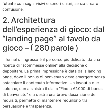
l’utente con segni visivi e sonori chiari, senza creare
confusione.
2. Architettura
dell’esperienza di gioco: dal
“landing page” al tavolo da
gioco – ( 280 parole )
Il funnel di ingresso è il percorso più delicato: da una
ricerca di “scommesse online” alla decisione di
depositare. La prima impressione è data dalla landing
page, dove il bonus di benvenuto deve emergere senza
ostacolare il contenuto informativo. Un layout a due
colonne, con a sinistra il claim “Fino a €1.000 di bonus
di benvenuto” e a destra una breve descrizione dei
requisiti, permette di mantenere l’equilibrio tra
persuasione e trasparenza.