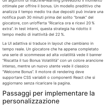
Gli algoritmi di machine‑learning prevedono il momento
ottimale per offrire il bonus. Un modello predittivo che
analizza il tempo medio tra due depositi può inviare una
notifica push 30 minuti prima del solito “break” del
giocatore, con un’offerta “Ricarica ora e ricevi 20 %
extra”. In test interni, questa strategia ha ridotto il
tempo medio di inattività del 22 %.
La UI adattiva si traduce in layout che cambiano in
tempo reale. Un giocatore che ha appena completato
una serie di scommesse ad alta volatilità vede il banner
“Riscatta il tuo Bonus Volatilità” con un colore arancione
intenso, mentre un nuovo utente vede il classico
“Welcome Bonus”. Il motore di rendering deve
supportare CSS variabili o componenti React che si
aggiornano senza ricaricare la pagina.
Passaggi per implementare la
personalizzazione