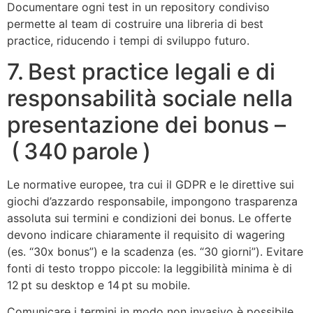
Documentare ogni test in un repository condiviso
permette al team di costruire una libreria di best
practice, riducendo i tempi di sviluppo futuro.
7. Best practice legali e di
responsabilità sociale nella
presentazione dei bonus –
( 340 parole )
Le normative europee, tra cui il GDPR e le direttive sui
giochi d’azzardo responsabile, impongono trasparenza
assoluta sui termini e condizioni dei bonus. Le offerte
devono indicare chiaramente il requisito di wagering
(es. “30x bonus”) e la scadenza (es. “30 giorni”). Evitare
fonti di testo troppo piccole: la leggibilità minima è di
12 pt su desktop e 14 pt su mobile.
Comunicare i termini in modo non invasivo è possibile