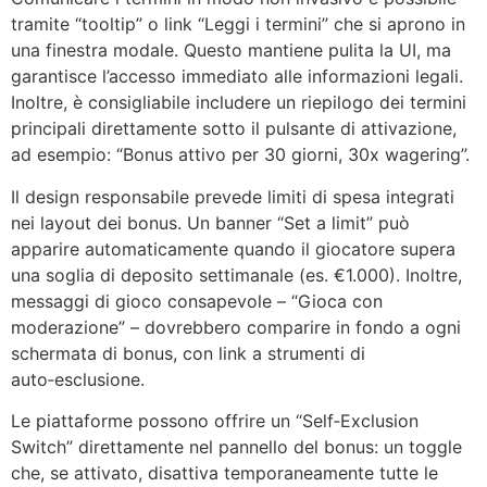
tramite “tooltip” o link “Leggi i termini” che si aprono in
una finestra modale. Questo mantiene pulita la UI, ma
garantisce l’accesso immediato alle informazioni legali.
Inoltre, è consigliabile includere un riepilogo dei termini
principali direttamente sotto il pulsante di attivazione,
ad esempio: “Bonus attivo per 30 giorni, 30x wagering”.
Il design responsabile prevede limiti di spesa integrati
nei layout dei bonus. Un banner “Set a limit” può
apparire automaticamente quando il giocatore supera
una soglia di deposito settimanale (es. €1.000). Inoltre,
messaggi di gioco consapevole – “Gioca con
moderazione” – dovrebbero comparire in fondo a ogni
schermata di bonus, con link a strumenti di
auto‑esclusione.
Le piattaforme possono offrire un “Self‑Exclusion
Switch” direttamente nel pannello del bonus: un toggle
che, se attivato, disattiva temporaneamente tutte le