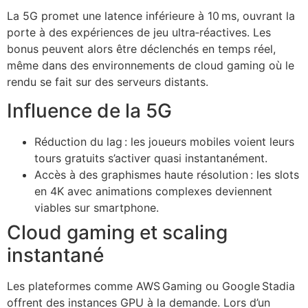
La 5G promet une latence inférieure à 10 ms, ouvrant la
porte à des expériences de jeu ultra‑réactives. Les
bonus peuvent alors être déclenchés en temps réel,
même dans des environnements de cloud gaming où le
rendu se fait sur des serveurs distants.
Influence de la 5G
Réduction du lag : les joueurs mobiles voient leurs
tours gratuits s’activer quasi instantanément.
Accès à des graphismes haute résolution : les slots
en 4K avec animations complexes deviennent
viables sur smartphone.
Cloud gaming et scaling
instantané
Les plateformes comme AWS Gaming ou Google Stadia
offrent des instances GPU à la demande. Lors d’un