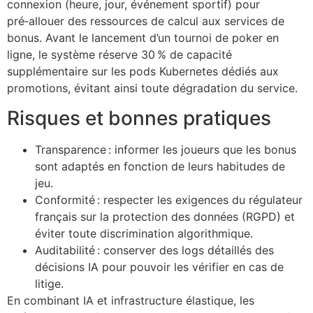
connexion (heure, jour, événement sportif) pour
pré‑allouer des ressources de calcul aux services de
bonus. Avant le lancement d’un tournoi de poker en
ligne, le système réserve 30 % de capacité
supplémentaire sur les pods Kubernetes dédiés aux
promotions, évitant ainsi toute dégradation du service.
Risques et bonnes pratiques
Transparence : informer les joueurs que les bonus
sont adaptés en fonction de leurs habitudes de
jeu.
Conformité : respecter les exigences du régulateur
français sur la protection des données (RGPD) et
éviter toute discrimination algorithmique.
Auditabilité : conserver des logs détaillés des
décisions IA pour pouvoir les vérifier en cas de
litige.
En combinant IA et infrastructure élastique, les