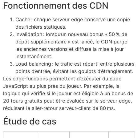
Fonctionnement des CDN
Cache : chaque serveur edge conserve une copie
des fichiers statiques.
Invalidation : lorsqu’un nouveau bonus « 50 % de
dépôt supplémentaire » est lancé, le CDN purge
les anciennes versions et diffuse la mise à jour
instantanément.
Load balancing : le trafic est réparti entre plusieurs
points d’entrée, évitant les goulots d’étranglement.
Les edge‑functions permettent d’exécuter du code
JavaScript au plus près du joueur. Par exemple, la
logique qui vérifie si le joueur est éligible à un bonus de
20 tours gratuits peut être évaluée sur le serveur edge,
réduisant le aller‑retour serveur‑client de 80 ms.
Étude de cas