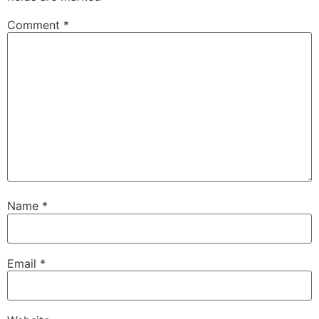
Comment
*
Name
*
Email
*