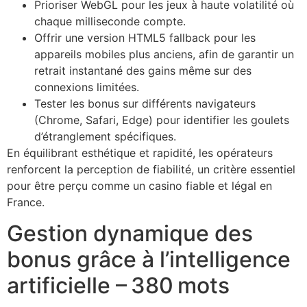
Prioriser WebGL pour les jeux à haute volatilité où
chaque milliseconde compte.
Offrir une version HTML5 fallback pour les
appareils mobiles plus anciens, afin de garantir un
retrait instantané des gains même sur des
connexions limitées.
Tester les bonus sur différents navigateurs
(Chrome, Safari, Edge) pour identifier les goulets
d’étranglement spécifiques.
En équilibrant esthétique et rapidité, les opérateurs
renforcent la perception de fiabilité, un critère essentiel
pour être perçu comme un casino fiable et légal en
France.
Gestion dynamique des
bonus grâce à l’intelligence
artificielle – 380 mots