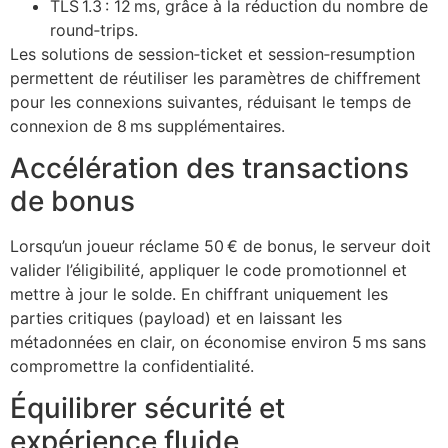
TLS 1.3 : 12 ms, grâce à la réduction du nombre de
round‑trips.
Les solutions de session‑ticket et session‑resumption
permettent de réutiliser les paramètres de chiffrement
pour les connexions suivantes, réduisant le temps de
connexion de 8 ms supplémentaires.
Accélération des transactions
de bonus
Lorsqu’un joueur réclame 50 € de bonus, le serveur doit
valider l’éligibilité, appliquer le code promotionnel et
mettre à jour le solde. En chiffrant uniquement les
parties critiques (payload) et en laissant les
métadonnées en clair, on économise environ 5 ms sans
compromettre la confidentialité.
Équilibrer sécurité et
expérience fluide