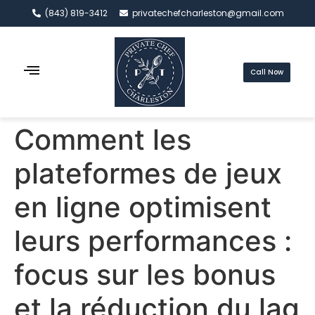
(843) 819-3412
privatechefcharleston@gmail.com
Call Now
Comment les
plateformes de jeux
en ligne optimisent
leurs performances :
focus sur les bonus
et la réduction du lag