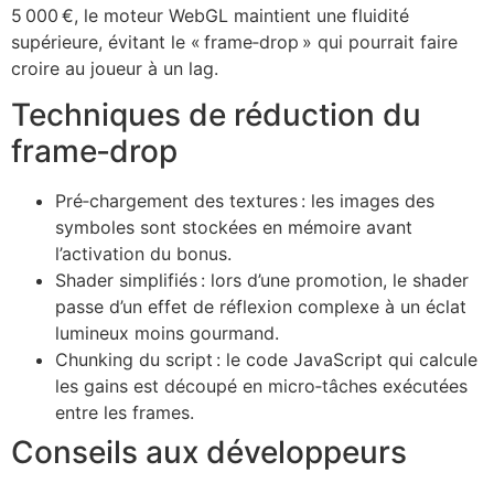
5 000 €, le moteur WebGL maintient une fluidité
supérieure, évitant le « frame‑drop » qui pourrait faire
croire au joueur à un lag.
Techniques de réduction du
frame‑drop
Pré‑chargement des textures : les images des
symboles sont stockées en mémoire avant
l’activation du bonus.
Shader simplifiés : lors d’une promotion, le shader
passe d’un effet de réflexion complexe à un éclat
lumineux moins gourmand.
Chunking du script : le code JavaScript qui calcule
les gains est découpé en micro‑tâches exécutées
entre les frames.
Conseils aux développeurs