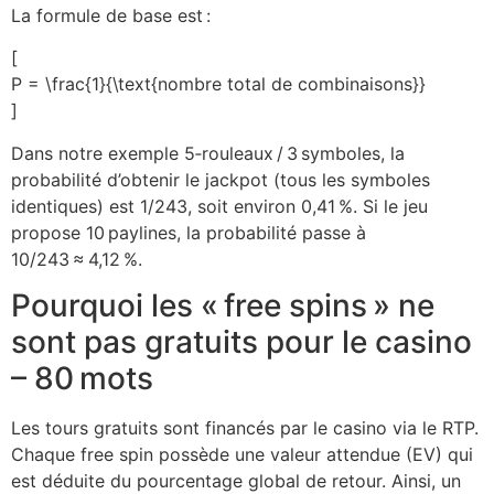
La formule de base est :
[
P = \frac{1}{\text{nombre total de combinaisons}}
]
Dans notre exemple 5‑rouleaux / 3 symboles, la
probabilité d’obtenir le jackpot (tous les symboles
identiques) est 1/243, soit environ 0,41 %. Si le jeu
propose 10 paylines, la probabilité passe à
10/243 ≈ 4,12 %.
Pourquoi les « free spins » ne
sont pas gratuits pour le casino
– 80 mots
Les tours gratuits sont financés par le casino via le RTP.
Chaque free spin possède une valeur attendue (EV) qui
est déduite du pourcentage global de retour. Ainsi, un