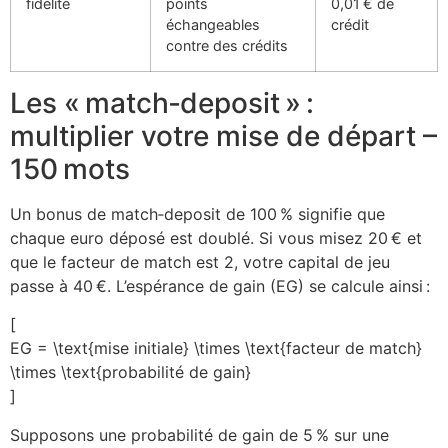
fidélité
points
0,01 € de
échangeables
crédit
contre des crédits
Les « match‑deposit » :
multiplier votre mise de départ –
150 mots
Un bonus de match‑deposit de 100 % signifie que
chaque euro déposé est doublé. Si vous misez 20 € et
que le facteur de match est 2, votre capital de jeu
passe à 40 €. L’espérance de gain (EG) se calcule ainsi :
[
EG = \text{mise initiale} \times \text{facteur de match}
\times \text{probabilité de gain}
]
Supposons une probabilité de gain de 5 % sur une