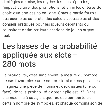
stratégies de mise, les mythes les plus répandus,
l’impact culturel des promotions, et enfin les critères de
choix d’un bon casino en ligne. Chaque partie fournit
des exemples concrets, des calculs accessibles et des
conseils pratiques pour les joueurs débutants qui
souhaitent optimiser leurs sessions de jeu en argent
réel.
Les bases de la probabilité
appliquée aux slots –
280 mots
La probabilité, c’est simplement la mesure du nombre
de cas favorables sur le nombre total de cas possibles.
Imaginez une pièce de monnaie : deux issues (pile ou
face), donc la probabilité d’obtenir pile est 1/2. Dans
une machine à sous, chaque rouleau comporte un
certain nombre de symboles, et chaque combinaison de