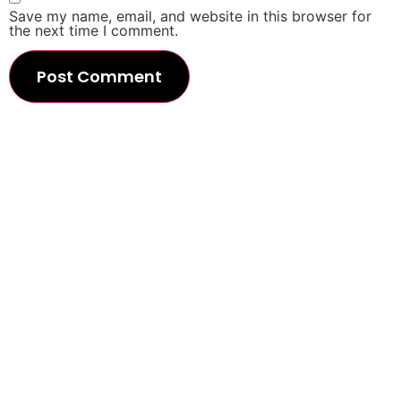
Save my name, email, and website in this browser for
the next time I comment.