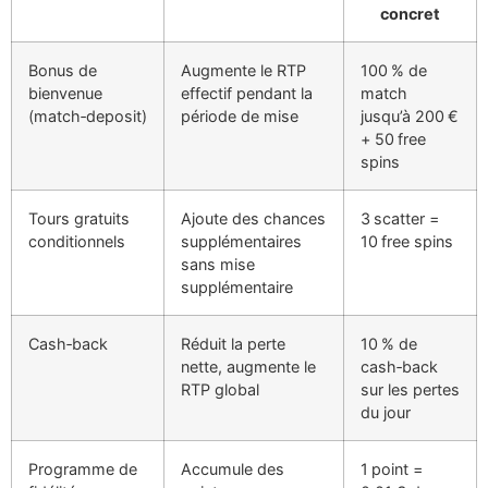
concret
Bonus de
Augmente le RTP
100 % de
bienvenue
effectif pendant la
match
(match‑deposit)
période de mise
jusqu’à 200 €
+ 50 free
spins
Tours gratuits
Ajoute des chances
3 scatter =
conditionnels
supplémentaires
10 free spins
sans mise
supplémentaire
Cash‑back
Réduit la perte
10 % de
nette, augmente le
cash‑back
RTP global
sur les pertes
du jour
Programme de
Accumule des
1 point =