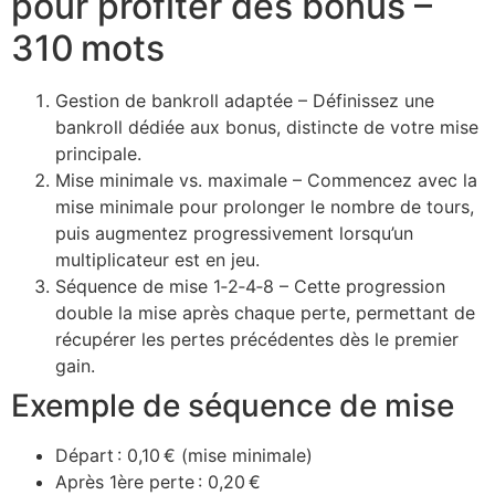
pour profiter des bonus –
310 mots
Gestion de bankroll adaptée – Définissez une
bankroll dédiée aux bonus, distincte de votre mise
principale.
Mise minimale vs. maximale – Commencez avec la
mise minimale pour prolonger le nombre de tours,
puis augmentez progressivement lorsqu’un
multiplicateur est en jeu.
Séquence de mise 1‑2‑4‑8 – Cette progression
double la mise après chaque perte, permettant de
récupérer les pertes précédentes dès le premier
gain.
Exemple de séquence de mise
Départ : 0,10 € (mise minimale)
Après 1ère perte : 0,20 €