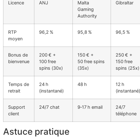
Licence
ANJ
Malta
Gibraltar
Gaming
Authority
RTP
96,2 %
95,8 %
96,5 %
moyen
Bonus de
200 € +
150 € +
250 € +
bienvenue
100 free
50 free spins
150 free
spins (30x)
(35x)
spins (25x)
Temps de
24 h
48 h
12 h
retrait
(instantané)
(instantané
Support
24/7 chat
9‑17 h email
24/7
client
téléphone
Astuce pratique