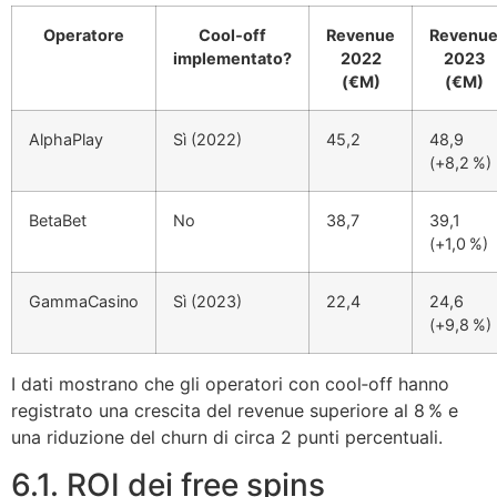
Operatore
Cool‑off
Revenue
Revenu
implementato?
2022
2023
(€M)
(€M)
AlphaPlay
Sì (2022)
45,2
48,9
(+8,2 %)
BetaBet
No
38,7
39,1
(+1,0 %)
GammaCasino
Sì (2023)
22,4
24,6
(+9,8 %)
I dati mostrano che gli operatori con cool‑off hanno
registrato una crescita del revenue superiore al 8 % e
una riduzione del churn di circa 2 punti percentuali.
6.1. ROI dei free spins