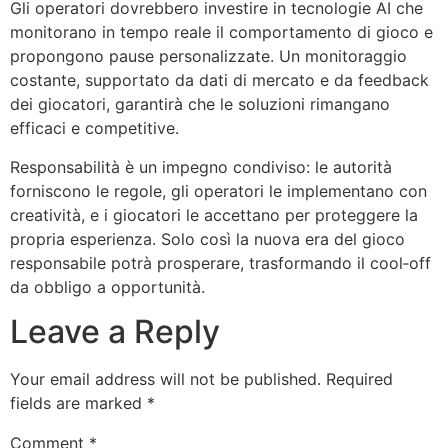
Gli operatori dovrebbero investire in tecnologie AI che
monitorano in tempo reale il comportamento di gioco e
propongono pause personalizzate. Un monitoraggio
costante, supportato da dati di mercato e da feedback
dei giocatori, garantirà che le soluzioni rimangano
efficaci e competitive.
Responsabilità è un impegno condiviso: le autorità
forniscono le regole, gli operatori le implementano con
creatività, e i giocatori le accettano per proteggere la
propria esperienza. Solo così la nuova era del gioco
responsabile potrà prosperare, trasformando il cool‑off
da obbligo a opportunità.
Leave a Reply
Your email address will not be published.
Required
fields are marked
*
Comment
*