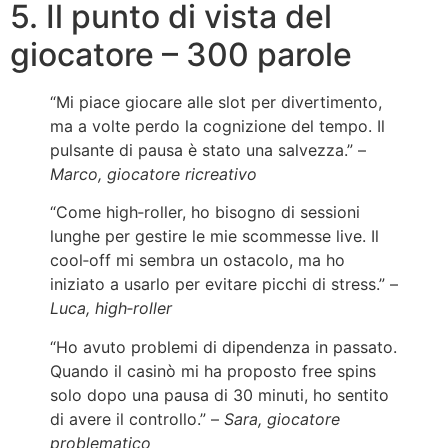
5. Il punto di vista del
giocatore – 300 parole
“Mi piace giocare alle slot per divertimento,
ma a volte perdo la cognizione del tempo. Il
pulsante di pausa è stato una salvezza.” –
Marco, giocatore ricreativo
“Come high‑roller, ho bisogno di sessioni
lunghe per gestire le mie scommesse live. Il
cool‑off mi sembra un ostacolo, ma ho
iniziato a usarlo per evitare picchi di stress.” –
Luca, high‑roller
“Ho avuto problemi di dipendenza in passato.
Quando il casinò mi ha proposto free spins
solo dopo una pausa di 30 minuti, ho sentito
di avere il controllo.” –
Sara, giocatore
problematico