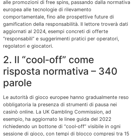
alle promozioni di free spins, passando dalla normativa
europea alle tecnologie di rilevamento
comportamentale, fino alle prospettive future di
gamification della responsabilità. Il lettore troverà dati
aggiornati al 2024, esempi concreti di offerte
“responsabili” e suggerimenti pratici per operatori,
regolatori e giocatori.
2. Il “cool‑off” come
risposta normativa – 340
parole
Le autorità di gioco europee hanno gradualmente reso
obbligatoria la presenza di strumenti di pausa nei
casinò online. La UK Gambling Commission, ad
esempio, ha aggiornato le linee guida del 2022
richiedendo un bottone di “cool‑off” visibile in ogni
sessione di gioco, con tempi di blocco compresi tra 15