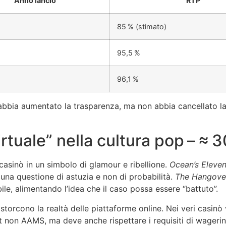
Anno lancio
RTP
85 % (stimato)
95,5 %
96,1 %
bbia aumentato la trasparenza, ma non abbia cancellato la 
virtuale” nella cultura pop – ≈ 
casinò in un simbolo di glamour e ribellione.
Ocean’s Eleve
 una questione di astuzia e non di probabilità.
The Hangove
le, alimentando l’idea che il caso possa essere “battuto”.
storcono la realtà delle piattaforme online. Nei veri casinò 
 non AAMS, ma deve anche rispettare i requisiti di wagering