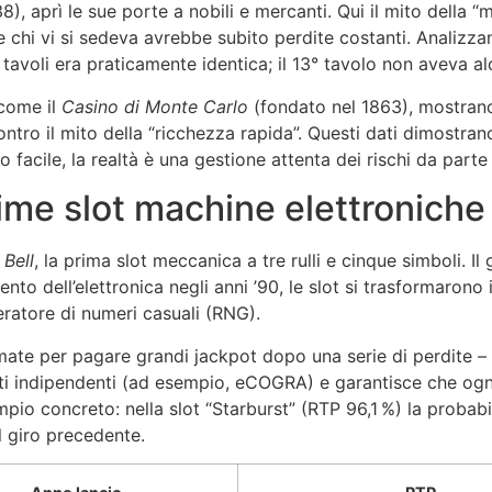
), aprì le sue porte a nobili e mercanti. Qui il mito della “m
 chi vi si sedeva avrebbe subito perdite costanti. Analizzand
 i tavoli era praticamente identica; il 13° tavolo non aveva 
 come il
Casino di Monte Carlo
(fondato nel 1863), mostrano
 contro il mito della “ricchezza rapida”. Questi dati dimostr
facile, la realtà è una gestione attenta dei rischi da parte 
 prime slot machine elettronich
 Bell
, la prima slot meccanica a tre rulli e cinque simboli. Il 
vento dell’elettronica negli anni ’90, le slot si trasformarono
eratore di numeri casuali (RNG).
mate per pagare grandi jackpot dopo una serie di perdite – 
nti indipendenti (ad esempio, eCOGRA) e garantisce che ogn
pio concreto: nella slot “Starburst” (RTP 96,1 %) la probabil
l giro precedente.