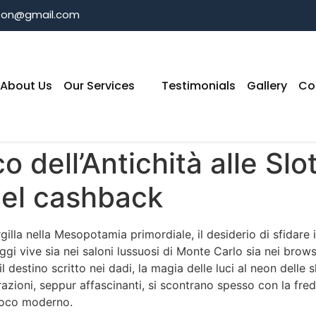
ston@gmail.com
About Us
Our Services
Testimonials
Gallery
Co
o dell’Antichità alle Sl
 del cashback
lla nella Mesopotamia primordiale, il desiderio di sfidare i
 vive sia nei saloni lussuosi di Monte Carlo sia nei browse
l destino scritto nei dadi, la magia delle luci al neon delle 
azioni, seppur affascinanti, si scontrano spesso con la fredd
gioco moderno.