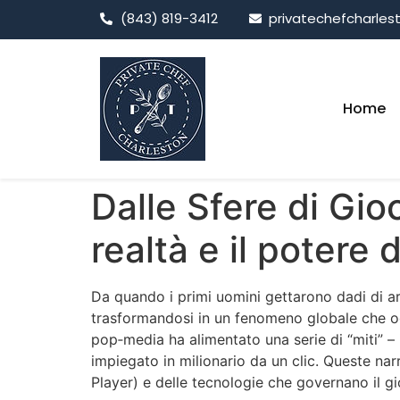
(843) 819-3412
privatechefcharle
Home
Dalle Sfere di Gioc
realtà e il potere
Da quando i primi uomini gettarono dadi di argi
trasformandosi in un fenomeno globale che oggi
pop‑media ha alimentato una serie di “miti” – i
impiegato in milionario da un clic. Queste narr
Player) e delle tecnologie che governano il 