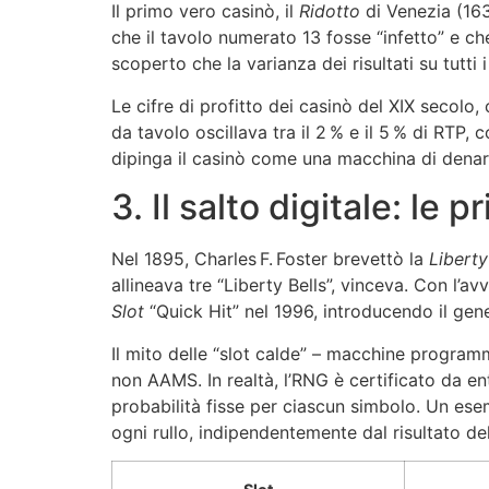
Il primo vero casinò, il
Ridotto
di Venezia (1638
che il tavolo numerato 13 fosse “infetto” e che
scoperto che la varianza dei risultati su tutti
Le cifre di profitto dei casinò del XIX secolo,
da tavolo oscillava tra il 2 % e il 5 % di RTP,
dipinga il casinò come una macchina di denaro 
3. Il salto digitale: le
Nel 1895, Charles F. Foster brevettò la
Liberty
allineava tre “Liberty Bells”, vinceva. Con l’av
Slot
“Quick Hit” nel 1996, introducendo il gen
Il mito delle “slot calde” – macchine program
non AAMS. In realtà, l’RNG è certificato da e
probabilità fisse per ciascun simbolo. Un esem
ogni rullo, indipendentemente dal risultato de