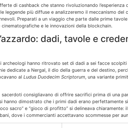
fferte di cashback che stanno rivoluzionando l’esperienza d
e leggende più diffuse e analizzeremo il meccanismo del ca
nnevoli. Preparati a un viaggio che parte dalle prime tavole 
 cinematografiche e le innovazioni della blockchain.
 d’azzardo: dadi, tavole e cred
gli archeologi hanno ritrovato set di dadi a sei facce scolpit
e dedicate a Nergal, il dio della guerra e del destino, perc
giocavano al
Ludus Duodecim Scriptorum
, una variante prim
i sacerdoti consigliavano di offrire sacrifici prima di una par
osi hanno dimostrato che i primi dadi erano perfettamente si
oco sacro” e “gioco di profitto” si delineava chiaramente: il p
urbani, dove i commercianti accettavano scommesse per aum