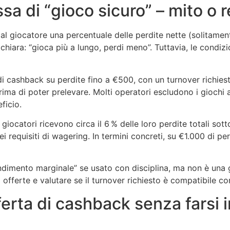
a di “gioco sicuro” – mito o r
l giocatore una percentuale delle perdite nette (solitamente 
iara: “gioca più a lungo, perdi meno”. Tuttavia, le condizio
 cashback su perdite fino a €500, con un turnover richies
a di poter prelevare. Molti operatori escludono i giochi a
ficio.
i giocatori ricevono circa il 6 % delle loro perdite totali so
i requisiti di wagering. In termini concreti, su €1.000 di p
dimento marginale” se usato con disciplina, ma non è una g
 offerte e valutare se il turnover richiesto è compatibile con 
ferta di cashback senza farsi 