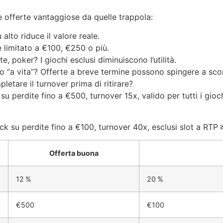
e offerte vantaggiose da quelle trappola:
alto riduce il valore reale.
è limitato a €100, €250 o più.
e, poker? I giochi esclusi diminuiscono l’utilità.
e o “a vita”? Offerte a breve termine possono spingere a s
letare il turnover prima di ritirare?
u perdite fino a €500, turnover 15x, valido per tutti i gio
k su perdite fino a €100, turnover 40x, esclusi slot a RTP ≥
Offerta buona
12 %
20 %
€500
€100