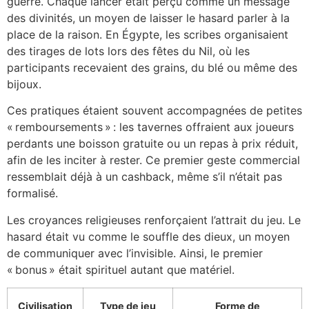
guerre. Chaque lancer était perçu comme un message
des divinités, un moyen de laisser le hasard parler à la
place de la raison. En Égypte, les scribes organisaient
des tirages de lots lors des fêtes du Nil, où les
participants recevaient des grains, du blé ou même des
bijoux.
Ces pratiques étaient souvent accompagnées de petites
« remboursements » : les tavernes offraient aux joueurs
perdants une boisson gratuite ou un repas à prix réduit,
afin de les inciter à rester. Ce premier geste commercial
ressemblait déjà à un cashback, même s’il n’était pas
formalisé.
Les croyances religieuses renforçaient l’attrait du jeu. Le
hasard était vu comme le souffle des dieux, un moyen
de communiquer avec l’invisible. Ainsi, le premier
« bonus » était spirituel autant que matériel.
Civilisation
Type de jeu
Forme de