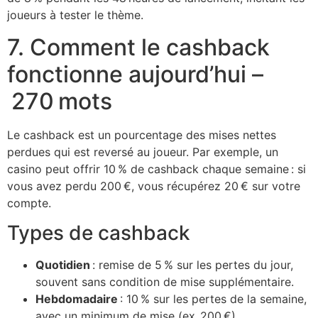
joueurs à tester le thème.
7. Comment le cashback
fonctionne aujourd’hui –
270 mots
Le cashback est un pourcentage des mises nettes
perdues qui est reversé au joueur. Par exemple, un
casino peut offrir 10 % de cashback chaque semaine : si
vous avez perdu 200 €, vous récupérez 20 € sur votre
compte.
Types de cashback
Quotidien
: remise de 5 % sur les pertes du jour,
souvent sans condition de mise supplémentaire.
Hebdomadaire
: 10 % sur les pertes de la semaine,
avec un minimum de mise (ex. 200 €).