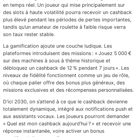
en temps réel. Un joueur qui mise principalement sur
des slots à haute volatilité pourra recevoir un cashback
plus élevé pendant les périodes de pertes importantes,
tandis qu’un amateur de roulette à faible risque verra
son taux rester stable.
La gamification ajoute une couche ludique. Les
plateformes introduisent des missions : « Jouez 5 000 €
sur des machines à sous à thème historique et
débloquez un cashback de 12 % pendant 7 jours ». Les
niveaux de fidélité fonctionnent comme un jeu de rôle,
où chaque palier offre des bonus plus généreux, des
missions exclusives et des récompenses personnalisées.
D’ici 2030, on s’attend à ce que le cashback devienne
totalement dynamique, intégré aux notifications push et
aux assistants vocaux. Les joueurs pourront demander
« Quel est mon cashback aujourd’hui ? » et recevoir une
réponse instantanée, voire activer un bonus