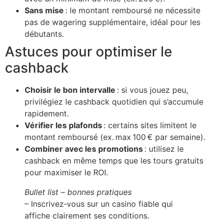
Sans mise
: le montant remboursé ne nécessite
pas de wagering supplémentaire, idéal pour les
débutants.
Astuces pour optimiser le
cashback
Choisir le bon intervalle
: si vous jouez peu,
privilégiez le cashback quotidien qui s’accumule
rapidement.
Vérifier les plafonds
: certains sites limitent le
montant remboursé (ex. max 100 € par semaine).
Combiner avec les promotions
: utilisez le
cashback en même temps que les tours gratuits
pour maximiser le ROI.
Bullet list – bonnes pratiques
– Inscrivez‑vous sur un casino fiable qui
affiche clairement ses conditions.