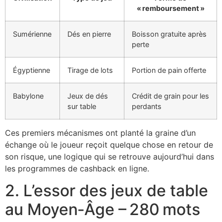
« remboursement »
Sumérienne
Dés en pierre
Boisson gratuite après
perte
Égyptienne
Tirage de lots
Portion de pain offerte
Babylone
Jeux de dés
Crédit de grain pour les
sur table
perdants
Ces premiers mécanismes ont planté la graine d’un
échange où le joueur reçoit quelque chose en retour de
son risque, une logique qui se retrouve aujourd’hui dans
les programmes de cashback en ligne.
2. L’essor des jeux de table
au Moyen‑Âge – 280 mots