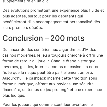
supplémentaire en un clic.
Ces évolutions promettent une expérience plus fluide et
plus adaptée, surtout pour les débutants qui
bénéficieront d’un accompagnement personnalisé dès
leurs premiers dépôts.
Conclusion – 200 mots
Du lancer de dés sumérien aux algorithmes d’IA des
casinos modernes, le jeu a toujours cherché à offrir une
forme de retour au joueur. Chaque étape historique –
tavernes, guildes, loteries, comps de casino – a nourri
l’idée que le risque peut être partiellement amorti.
Aujourd’hui, le cashback incarne cette tradition sous
forme numérique, offrant aux novices une sécurité
financière, un temps de jeu prolongé et une expérience
plus ludique.
Pour les joueurs qui commencent leur aventure, le