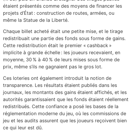
étaient présentés comme des moyens de financer les
projets d’État : construction de routes, armées, ou
même la Statue de la Liberté.
Chaque billet acheté était une petite mise, et le tirage
redistribuait une partie des fonds sous forme de gains.
Cette redistribution était le premier « cashback »
implicite à grande échelle : les joueurs recevaient, en
moyenne, 30 % à 40 % de leurs mises sous forme de
prix, même s’ils ne gagnaient pas le gros lot.
Ces loteries ont également introduit la notion de
transparence. Les résultats étaient publiés dans les
journaux, les montants des gains étaient affichés, et les
autorités garantissaient que les fonds étaient réellement
redistribués. Cette confiance a posé les bases de la
réglementation moderne du jeu, où les commissions de
jeu et les audits assurent que les joueurs reçoivent bien
ce qui leur est dû.