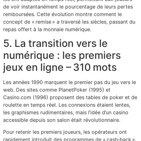
de voir instantanément le pourcentage de leurs pertes
remboursées. Cette évolution montre comment le
concept de « remise » a traversé les siècles, passant du
repas offert à la monnaie numérique.
5. La transition vers le
numérique : les premiers
jeux en ligne – 310 mots
Les années 1990 marquent le premier pas du jeu vers le
web. Des sites comme PlanetPoker (1995) et
Casino.com (1996) proposent des tables de poker et de
roulette en temps réel. Les connexions étaient lentes,
les graphismes rudimentaires, mais l’idée d’un casino
accessible depuis son salon était révolutionnaire.
Pour retenir les premiers joueurs, les opérateurs ont
rapidement introduit des programmes de « cash‑back ».