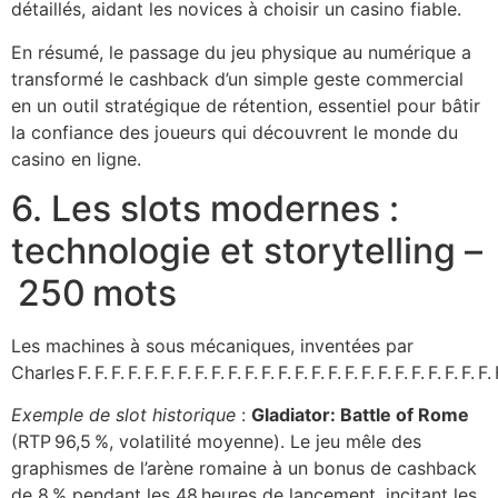
détaillés, aidant les novices à choisir un casino fiable.
En résumé, le passage du jeu physique au numérique a
transformé le cashback d’un simple geste commercial
en un outil stratégique de rétention, essentiel pour bâtir
la confiance des joueurs qui découvrent le monde du
casino en ligne.
6. Les slots modernes :
technologie et storytelling –
250 mots
Les machines à sous mécaniques, inventées par
Charles F. F. F. F. F. F. F. F. F. F. F. F. F. F. F. F. F. F. F. F. F. F. F. F. F. F. F
Exemple de slot historique
:
Gladiator: Battle of Rome
(RT​P 96,5 %, volatilité moyenne). Le jeu mêle des
graphismes de l’arène romaine à un bonus de cashback
de 8 % pendant les 48 heures de lancement, incitant les