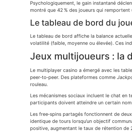
Psychologiquement, le gain instantané déclen
montré que 42 % des joueurs qui remportent u
Le tableau de bord du jou
Le tableau de bord affiche la balance actuell
volatilité (faible, moyenne ou élevée). Ces in
Jeux multijoueurs : la
Le multiplayer casino a émergé avec les tabl
peer‑to‑peer. Des plateformes comme
Jackpo
rouleau.
Les mécanismes sociaux incluent le chat en tem
participants doivent atteindre un certain nom
Les free‑spins partagés fonctionnent de deux
identique de tours lorsqu’un objectif communa
positive, augmentant le taux de rétention de 