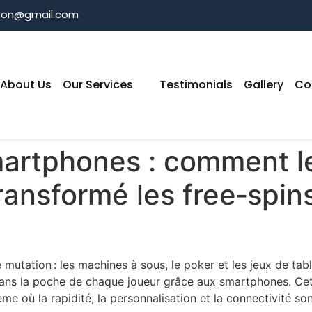
ston@gmail.com
About Us
Our Services
Testimonials
Gallery
Co
martphones : comment le
ransformé les free‑spin
e mutation : les machines à sous, le poker et les jeux de tab
s dans la poche de chaque joueur grâce aux smartphones. Ce
ème où la rapidité, la personnalisation et la connectivité so