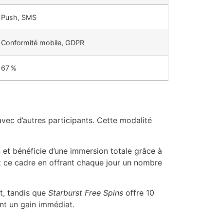
Push, SMS
Conformité mobile, GDPR
67 %
avec d’autres participants. Cette modalité
n et bénéficie d’une immersion totale grâce à
t ce cadre en offrant chaque jour un nombre
t, tandis que
Starburst Free Spins
offre 10
ant un gain immédiat.