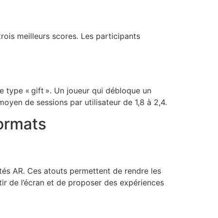
trois meilleurs scores. Les participants
e type « gift ». Un joueur qui débloque un
oyen de sessions par utilisateur de 1,8 à 2,4.
formats
és AR. Ces atouts permettent de rendre les
tir de l’écran et de proposer des expériences