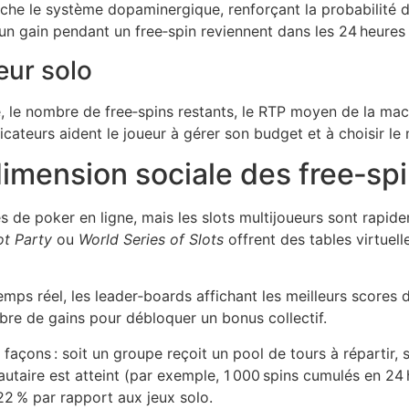
che le système dopaminergique, renforçant la probabilité de
n gain pendant un free‑spin reviennent dans les 24 heures 
eur solo
e, le nombre de free‑spins restants, le RTP moyen de la mac
dicateurs aident le joueur à gérer son budget et à choisir le
 dimension sociale des free‑sp
es de poker en ligne, mais les slots multijoueurs sont rapi
t Party
ou
World Series of Slots
offrent des tables virtuel
ps réel, les leader‑boards affichant les meilleurs scores de
bre de gains pour débloquer un bonus collectif.
 façons : soit un groupe reçoit un pool de tours à réparti
utaire est atteint (par exemple, 1 000 spins cumulés en 24
22 % par rapport aux jeux solo.