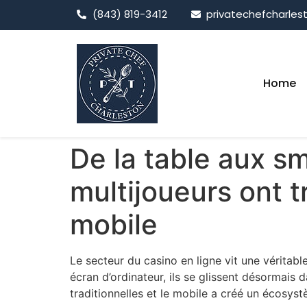
(843) 819-3412
privatechefcharle
Home
De la table aux s
multijoueurs ont t
mobile
Le secteur du casino en ligne vit une véritabl
écran d’ordinateur, ils se glissent désormai
traditionnelles et le mobile a créé un écosyst