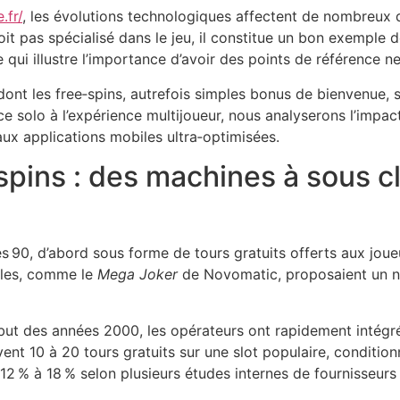
.fr/
, les évolutions technologiques affectent de nombreux 
it pas spécialisé dans le jeu, il constitue un bon exemple de
 qui illustre l’importance d’avoir des points de référence 
dont les free‑spins, autrefois simples bonus de bienvenue, 
 solo à l’expérience multijoueur, nous analyserons l’impact
 aux applications mobiles ultra‑optimisées.
spins : des machines à sous c
es 90, d’abord sous forme de tours gratuits offerts aux jo
èles, comme le
Mega Joker
de Novomatic, proposaient un no
ébut des années 2000, les opérateurs ont rapidement intégré
vent 10 à 20 tours gratuits sur une slot populaire, conditio
2 % à 18 % selon plusieurs études internes de fournisseurs 