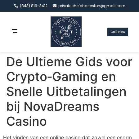
(843) 819-3412
privatechefcharleston@gmail.com
Call Now
De Ultieme Gids voor
Crypto‑Gaming en
Snelle Uitbetalingen
bij NovaDreams
Casino
Het vinden van een online casino dat zowel een enorm