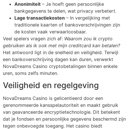
Anonimiteit
– Je hoeft geen persoonlijke
bankgegevens te delen, wat privacy verbetert.
Lage transactiekosten
– In vergelijking met
traditionele kaarten of bankoverschrijvingen zijn
de kosten vaak verwaarloosbaar.
Veel spelers vragen zich af:
Waarom zou ik crypto
gebruiken als ik ook met mijn creditcard kan betalen?
Het antwoord ligt in de snelheid en veiligheid. Terwijl
een bankoverschrijving dagen kan duren, verwerkt
NovaDreams Casino cryptobetalingen binnen enkele
uren, soms zelfs minuten.
Veiligheid en regelgeving
NovaDreams Casino is gelicentieerd door een
gerenommeerde kansspelautoriteit en maakt gebruik
van geavanceerde encryptietechnologie. Dit betekent
dat je fondsen en persoonlijke gegevens beschermd zijn
tegen onbevoegde toegang. Het casino biedt