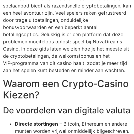
spelaanbod biedt als razendsnelle cryptobetalingen, kan
een heel avontuur zijn. Veel spelers raken gefrustreerd
door trage uitbetalingen, onduidelijke
bonusvoorwaarden en een beperkt aantal
betalingsopties. Gelukkig is er een platform dat deze
problemen moeiteloos oplost: speel bij NovaDreams
Casino. In deze gids laten we zien hoe je het meeste uit
de cryptobetalingen, de welkomstbonus en het
VIP‑programma van dit casino haalt, zodat je meer tijd
aan het spelen kunt besteden en minder aan wachten.
Waarom een Crypto‑Casino
Kiezen?
De voordelen van digitale valuta
Directe stortingen
– Bitcoin, Ethereum en andere
munten worden vrijwel onmiddellijk bijgeschreven.