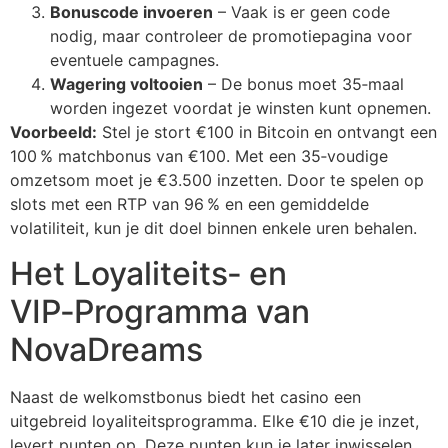
Bonuscode invoeren
– Vaak is er geen code
nodig, maar controleer de promotiepagina voor
eventuele campagnes.
Wagering voltooien
– De bonus moet 35‑maal
worden ingezet voordat je winsten kunt opnemen.
Voorbeeld:
Stel je stort €100 in Bitcoin en ontvangt een
100 % matchbonus van €100. Met een 35‑voudige
omzetsom moet je €3.500 inzetten. Door te spelen op
slots met een RTP van 96 % en een gemiddelde
volatiliteit, kun je dit doel binnen enkele uren behalen.
Het Loyaliteits‑ en
VIP‑Programma van
NovaDreams
Naast de welkomstbonus biedt het casino een
uitgebreid loyaliteitsprogramma. Elke €10 die je inzet,
levert punten op. Deze punten kun je later inwisselen