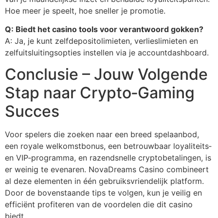
Hoe meer je speelt, hoe sneller je promotie.
Q: Biedt het casino tools voor verantwoord gokken?
A: Ja, je kunt zelfdepositolimieten, verlieslimieten en
zelfuitsluitingsopties instellen via je accountdashboard.
Conclusie – Jouw Volgende
Stap naar Crypto‑Gaming
Succes
Voor spelers die zoeken naar een breed spelaanbod,
een royale welkomstbonus, een betrouwbaar loyaliteits‑
en VIP‑programma, en razendsnelle cryptobetalingen, is
er weinig te evenaren. NovaDreams Casino combineert
al deze elementen in één gebruiksvriendelijk platform.
Door de bovenstaande tips te volgen, kun je veilig en
efficiënt profiteren van de voordelen die dit casino
biedt.