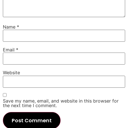
Name
*
Email
*
Website
Save my name, email, and website in this browser for
the next time I comment.