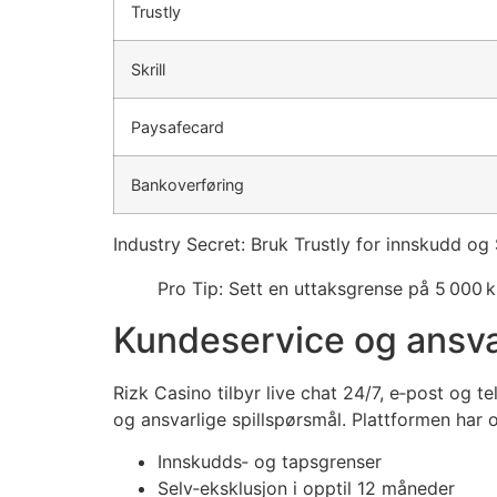
Trustly
Skrill
Paysafecard
Bankoverføring
Industry Secret: Bruk Trustly for innskudd og 
Pro Tip: Sett en uttaksgrense på 5 000 k
Kundeservice og ansvarl
Rizk Casino tilbyr live chat 24/7, e‑post og t
og ansvarlige spillspørsmål. Plattformen har 
Innskudds‑ og tapsgrenser
Selv‑eksklusjon i opptil 12 måneder