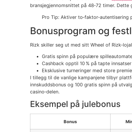
bransjegjennomsnittet på 48‑72 timer. Dette gj
Pro Tip: Aktiver to‑faktor‑autentisering
Bonusprogram og festl
Rizk skiller seg ut med sitt Wheel of Rizk‑lo
Gratis spinn på populære spilleautomat
Cashback opptil 10 % på tapte innsatser
Eksklusive turneringer med store premie
I tillegg til de vanlige kampanjene tilbyr p
innskuddsbonus og 100 gratis spinn på utval
casino‑delen.
Eksempel på julebonus
Bonus
Mi