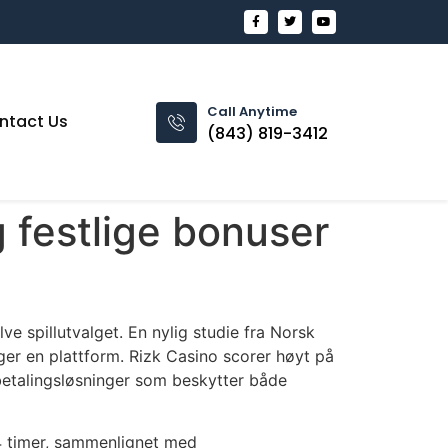
Call Anytime
ntact Us
(843) 819-3412
g festlige bonuser
ve spillutvalget. En nylig studie fra Norsk
elger en plattform. Rizk Casino scorer høyt på
betalingsløsninger som beskytter både
4 timer, sammenlignet med