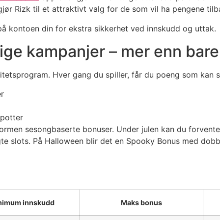
ør Rizk til et attraktivt valg for de som vil ha pengene til
 på kontoen din for ekstra sikkerhet ved innskudd og uttak.
ige kampanjer – mer enn bare 
jalitetsprogram. Hver gang du spiller, får du poeng som kan 
er
potter
lattformen sesongbaserte bonuser. Under julen kan du forve
gte slots. På Halloween blir det en Spooky Bonus med dobb
nimum innskudd
Maks bonus