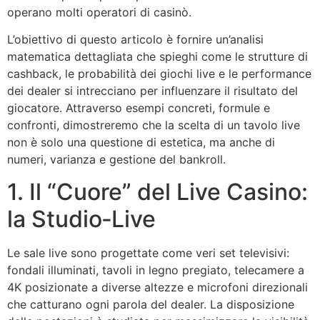
operano molti operatori di casinò.
L’obiettivo di questo articolo è fornire un’analisi
matematica dettagliata che spieghi come le strutture di
cashback, le probabilità dei giochi live e le performance
dei dealer si intrecciano per influenzare il risultato del
giocatore. Attraverso esempi concreti, formule e
confronti, dimostreremo che la scelta di un tavolo live
non è solo una questione di estetica, ma anche di
numeri, varianza e gestione del bankroll.
1. Il “Cuore” del Live Casino:
la Studio‑Live
Le sale live sono progettate come veri set televisivi:
fondali illuminati, tavoli in legno pregiato, telecamere a
4K posizionate a diverse altezze e microfoni direzionali
che catturano ogni parola del dealer. La disposizione