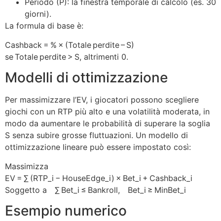
Periodo (P): la finestra temporale di calcolo (es. 30
giorni).
La formula di base è:
Cashback = % × (Totale perdite – S)
se Totale perdite > S, altrimenti 0.
Modelli di ottimizzazione
Per massimizzare l’EV, i giocatori possono scegliere
giochi con un RTP più alto e una volatilità moderata, in
modo da aumentare le probabilità di superare la soglia
S senza subire grosse fluttuazioni. Un modello di
ottimizzazione lineare può essere impostato così:
Massimizza
EV = ∑ (RTP_i − HouseEdge_i) × Bet_i + Cashback_i
Soggetto a ∑ Bet_i ≤ Bankroll, Bet_i ≥ MinBet_i
Esempio numerico