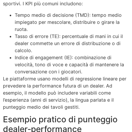
sportivi. I KPI più comuni includono:
Tempo medio di decisione (TMD): tempo medio
impiegato per mescolare, distribuire o girare la
ruota.
Tasso di errore (TE): percentuale di mani in cui il
dealer commette un errore di distribuzione o di
calcolo.
Indice di engagement (IE): combinazione di
velocità, tono di voce e capacità di mantenere la
conversazione con i giocatori.
Le piattaforme usano modelli di regressione lineare per
prevedere la performance futura di un dealer. Ad
esempio, il modello può includere variabili come
l’esperienza (anni di servizio), la lingua parlata e il
punteggio medio dei tavoli gestiti.
Esempio pratico di punteggio
dealer‑performance