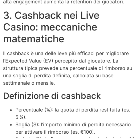
alta engagement aumenta la retention dei giocatori.
3. Cashback nei Live
Casino: meccaniche
matematiche
Il cashback è una delle leve più efficaci per migliorare
l’Expected Value (EV) percepito dal giocatore. La
struttura tipica prevede una percentuale di rimborso su
una soglia di perdita definita, calcolata su base
settimanale o mensile.
Definizione di cashback
Percentuale (%): la quota di perdita restituita (es.
5 %).
Soglia (S): l’importo minimo di perdita necessario
per attivare il rimborso (es. €100).