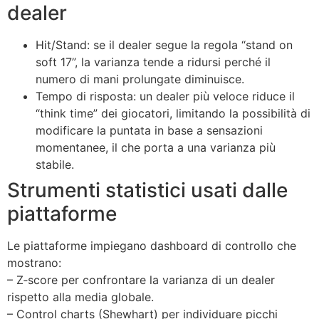
dealer
Hit/Stand: se il dealer segue la regola “stand on
soft 17”, la varianza tende a ridursi perché il
numero di mani prolungate diminuisce.
Tempo di risposta: un dealer più veloce riduce il
“think time” dei giocatori, limitando la possibilità di
modificare la puntata in base a sensazioni
momentanee, il che porta a una varianza più
stabile.
Strumenti statistici usati dalle
piattaforme
Le piattaforme impiegano dashboard di controllo che
mostrano:
– Z‑score per confrontare la varianza di un dealer
rispetto alla media globale.
– Control charts (Shewhart) per individuare picchi