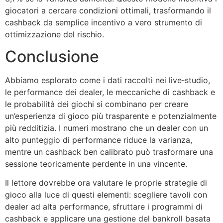
giocatori a cercare condizioni ottimali, trasformando il
cashback da semplice incentivo a vero strumento di
ottimizzazione del rischio.
Conclusione
Abbiamo esplorato come i dati raccolti nei live‑studio,
le performance dei dealer, le meccaniche di cashback e
le probabilità dei giochi si combinano per creare
un’esperienza di gioco più trasparente e potenzialmente
più redditizia. I numeri mostrano che un dealer con un
alto punteggio di performance riduce la varianza,
mentre un cashback ben calibrato può trasformare una
sessione teoricamente perdente in una vincente.
Il lettore dovrebbe ora valutare le proprie strategie di
gioco alla luce di questi elementi: scegliere tavoli con
dealer ad alta performance, sfruttare i programmi di
cashback e applicare una gestione del bankroll basata