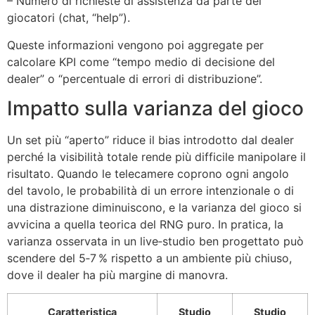
– Numero di richieste di assistenza da parte dei
giocatori (chat, “help”).
Queste informazioni vengono poi aggregate per
calcolare KPI come “tempo medio di decisione del
dealer” o “percentuale di errori di distribuzione”.
Impatto sulla varianza del gioco
Un set più “aperto” riduce il bias introdotto dal dealer
perché la visibilità totale rende più difficile manipolare il
risultato. Quando le telecamere coprono ogni angolo
del tavolo, le probabilità di un errore intenzionale o di
una distrazione diminuiscono, e la varianza del gioco si
avvicina a quella teorica del RNG puro. In pratica, la
varianza osservata in un live‑studio ben progettato può
scendere del 5‑7 % rispetto a un ambiente più chiuso,
dove il dealer ha più margine di manovra.
Caratteristica
Studio
Studio