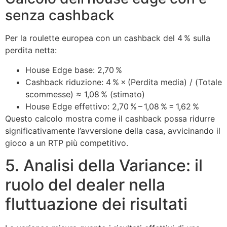
senza cashback
Per la roulette europea con un cashback del 4 % sulla
perdita netta:
House Edge base: 2,70 %
Cashback riduzione: 4 % × (Perdita media) / (Totale
scommesse) ≈ 1,08 % (stimato)
House Edge effettivo: 2,70 % – 1,08 % = 1,62 %
Questo calcolo mostra come il cashback possa ridurre
significativamente l’avversione della casa, avvicinando il
gioco a un RTP più competitivo.
5. Analisi della Variance: il
ruolo del dealer nella
fluttuazione dei risultati