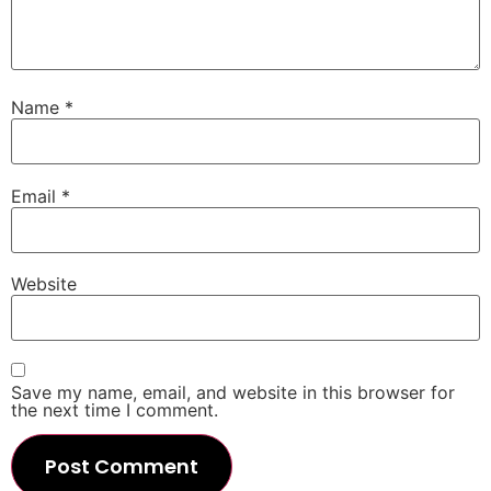
Name
*
Email
*
Website
Save my name, email, and website in this browser for
the next time I comment.