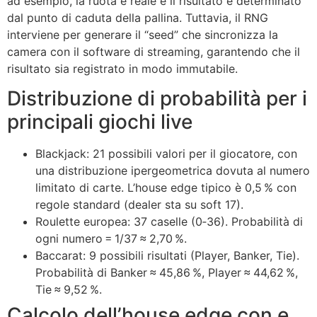
ad esempio, la ruota è reale e il risultato è determinato
dal punto di caduta della pallina. Tuttavia, il RNG
interviene per generare il “seed” che sincronizza la
camera con il software di streaming, garantendo che il
risultato sia registrato in modo immutabile.
Distribuzione di probabilità per i
principali giochi live
Blackjack: 21 possibili valori per il giocatore, con
una distribuzione ipergeometrica dovuta al numero
limitato di carte. L’house edge tipico è 0,5 % con
regole standard (dealer sta su soft 17).
Roulette europea: 37 caselle (0‑36). Probabilità di
ogni numero = 1/37 ≈ 2,70 %.
Baccarat: 9 possibili risultati (Player, Banker, Tie).
Probabilità di Banker ≈ 45,86 %, Player ≈ 44,62 %,
Tie ≈ 9,52 %.
Calcolo dell’house edge con e