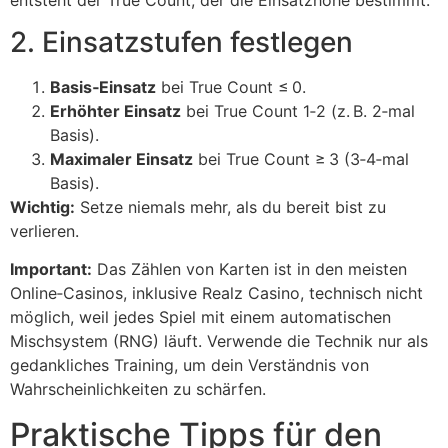
2. Einsatzstufen festlegen
Basis‑Einsatz
bei True Count ≤ 0.
Erhöhter Einsatz
bei True Count 1‑2 (z. B. 2‑mal
Basis).
Maximaler Einsatz
bei True Count ≥ 3 (3‑4‑mal
Basis).
Wichtig:
Setze niemals mehr, als du bereit bist zu
verlieren.
Important:
Das Zählen von Karten ist in den meisten
Online‑Casinos, inklusive Realz Casino, technisch nicht
möglich, weil jedes Spiel mit einem automatischen
Mischsystem (RNG) läuft. Verwende die Technik nur als
gedankliches Training, um dein Verständnis von
Wahrscheinlichkeiten zu schärfen.
Praktische Tipps für den