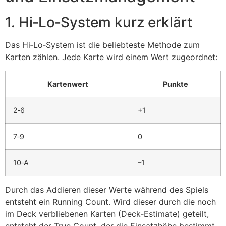
1. Hi‑Lo‑System kurz erklärt
Das Hi‑Lo‑System ist die beliebteste Methode zum
Karten zählen. Jede Karte wird einem Wert zugeordnet:
Kartenwert
Punkte
2‑6
+1
7‑9
0
10‑A
–1
Durch das Addieren dieser Werte während des Spiels
entsteht ein Running Count. Wird dieser durch die noch
im Deck verbliebenen Karten (Deck‑Estimate) geteilt,
entsteht der True Count, der die Einsatzhöhe bestimmt.