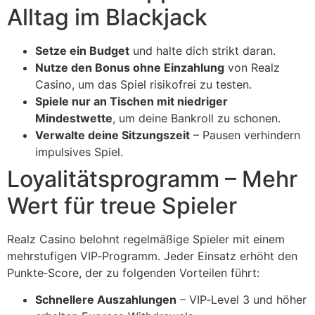
Alltag im Blackjack
Setze ein Budget
und halte dich strikt daran.
Nutze den Bonus ohne Einzahlung
von Realz
Casino, um das Spiel risikofrei zu testen.
Spiele nur an Tischen mit niedriger
Mindestwette
, um deine Bankroll zu schonen.
Verwalte deine Sitzungszeit
– Pausen verhindern
impulsives Spiel.
Loyalitätsprogramm – Mehr
Wert für treue Spieler
Realz Casino belohnt regelmäßige Spieler mit einem
mehrstufigen VIP‑Programm. Jeder Einsatz erhöht den
Punkte‑Score, der zu folgenden Vorteilen führt:
Schnellere Auszahlungen
– VIP‑Level 3 und höher