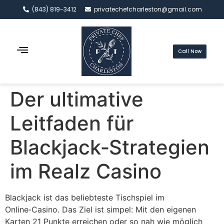
(843) 819-3412
privatechefcharleston@gmail.com
Call Now
Der ultimative
Leitfaden für
Blackjack‑Strategien
im Realz Casino
Blackjack ist das beliebteste Tischspiel im
Online‑Casino. Das Ziel ist simpel: Mit den eigenen
Karten 21 Punkte erreichen oder so nah wie möglich