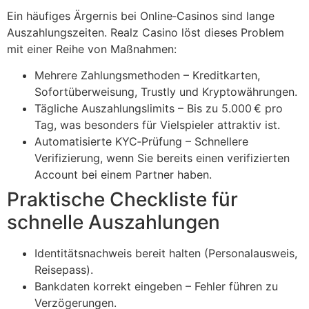
Ein häufiges Ärgernis bei Online‑Casinos sind lange
Auszahlungszeiten. Realz Casino löst dieses Problem
mit einer Reihe von Maßnahmen:
Mehrere Zahlungsmethoden – Kreditkarten,
Sofortüberweisung, Trustly und Kryptowährungen.
Tägliche Auszahlungslimits – Bis zu 5.000 € pro
Tag, was besonders für Vielspieler attraktiv ist.
Automatisierte KYC‑Prüfung – Schnellere
Verifizierung, wenn Sie bereits einen verifizierten
Account bei einem Partner haben.
Praktische Checkliste für
schnelle Auszahlungen
Identitätsnachweis bereit halten (Personalausweis,
Reisepass).
Bankdaten korrekt eingeben – Fehler führen zu
Verzögerungen.