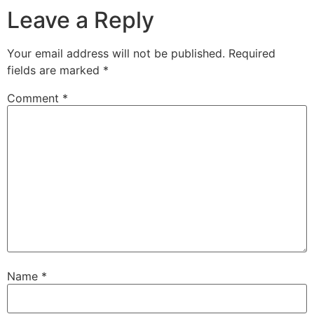
Leave a Reply
Your email address will not be published.
Required
fields are marked
*
Comment
*
Name
*