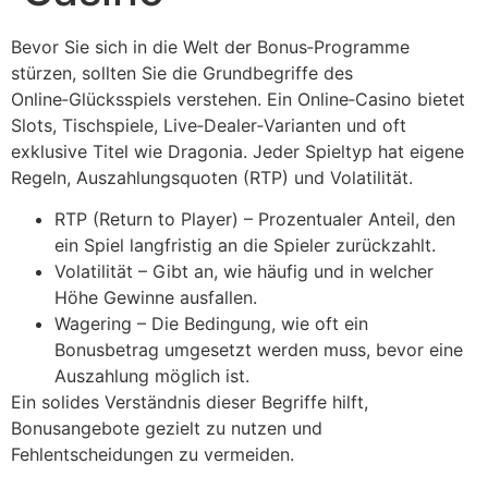
Bevor Sie sich in die Welt der Bonus‑Programme
stürzen, sollten Sie die Grundbegriffe des
Online‑Glücksspiels verstehen. Ein Online‑Casino bietet
Slots, Tischspiele, Live‑Dealer‑Varianten und oft
exklusive Titel wie Dragonia. Jeder Spieltyp hat eigene
Regeln, Auszahlungsquoten (RTP) und Volatilität.
RTP (Return to Player) – Prozentualer Anteil, den
ein Spiel langfristig an die Spieler zurückzahlt.
Volatilität – Gibt an, wie häufig und in welcher
Höhe Gewinne ausfallen.
Wagering – Die Bedingung, wie oft ein
Bonusbetrag umgesetzt werden muss, bevor eine
Auszahlung möglich ist.
Ein solides Verständnis dieser Begriffe hilft,
Bonusangebote gezielt zu nutzen und
Fehlentscheidungen zu vermeiden.