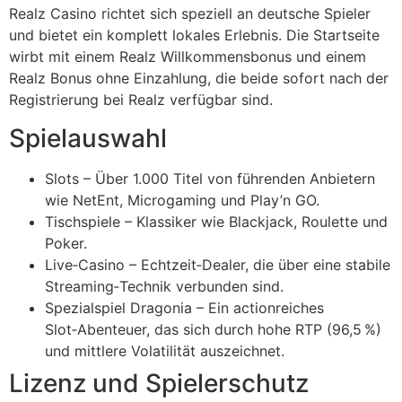
Realz Casino richtet sich speziell an deutsche Spieler
und bietet ein komplett lokales Erlebnis. Die Startseite
wirbt mit einem Realz Willkommensbonus und einem
Realz Bonus ohne Einzahlung, die beide sofort nach der
Registrierung bei Realz verfügbar sind.
Spielauswahl
Slots – Über 1.000 Titel von führenden Anbietern
wie NetEnt, Microgaming und Play’n GO.
Tischspiele – Klassiker wie Blackjack, Roulette und
Poker.
Live‑Casino – Echtzeit‑Dealer, die über eine stabile
Streaming‑Technik verbunden sind.
Spezialspiel Dragonia – Ein actionreiches
Slot‑Abenteuer, das sich durch hohe RTP (96,5 %)
und mittlere Volatilität auszeichnet.
Lizenz und Spielerschutz