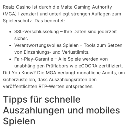
Realz Casino ist durch die Malta Gaming Authority
(MGA) lizenziert und unterliegt strengen Auflagen zum
Spielerschutz. Das bedeutet:
SSL‑Verschlüsselung – Ihre Daten sind jederzeit
sicher.
Verantwortungsvolles Spielen – Tools zum Setzen
von Einzahlungs‑ und Verlustlimits.
Fair‑Play‑Garantie – Alle Spiele werden von
unabhängigen Prüflabors wie eCOGRA zertifiziert.
Did You Know? Die MGA verlangt monatliche Audits, um
sicherzustellen, dass Auszahlungsraten den
veröffentlichten RTP‑Werten entsprechen.
Tipps für schnelle
Auszahlungen und mobiles
Spielen