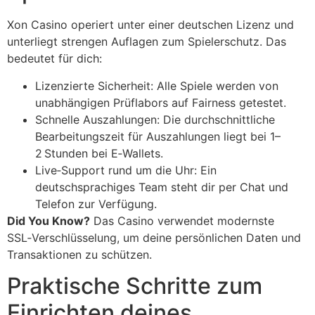
Xon Casino operiert unter einer deutschen Lizenz und
unterliegt strengen Auflagen zum Spielerschutz. Das
bedeutet für dich:
Lizenzierte Sicherheit: Alle Spiele werden von
unabhängigen Prüflabors auf Fairness getestet.
Schnelle Auszahlungen: Die durchschnittliche
Bearbeitungszeit für Auszahlungen liegt bei 1–
2 Stunden bei E‑Wallets.
Live‑Support rund um die Uhr: Ein
deutschsprachiges Team steht dir per Chat und
Telefon zur Verfügung.
Did You Know?
Das Casino verwendet modernste
SSL‑Verschlüsselung, um deine persönlichen Daten und
Transaktionen zu schützen.
Praktische Schritte zum
Einrichten deines