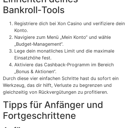
Bankroll‑Tools
Registriere dich bei Xon Casino und verifiziere dein
Konto.
Navigiere zum Menü „Mein Konto“ und wähle
„Budget‑Management“.
Lege dein monatliches Limit und die maximale
Einsatzhöhe fest.
Aktiviere das Cashback‑Programm im Bereich
„Bonus & Aktionen“.
Durch diese vier einfachen Schritte hast du sofort ein
Werkzeug, das dir hilft, Verluste zu begrenzen und
gleichzeitig von Rückvergütungen zu profitieren.
Tipps für Anfänger und
Fortgeschrittene