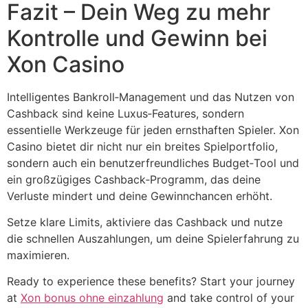
Fazit – Dein Weg zu mehr
Kontrolle und Gewinn bei
Xon Casino
Intelligentes Bankroll‑Management und das Nutzen von
Cashback sind keine Luxus‑Features, sondern
essentielle Werkzeuge für jeden ernsthaften Spieler. Xon
Casino bietet dir nicht nur ein breites Spielportfolio,
sondern auch ein benutzerfreundliches Budget‑Tool und
ein großzügiges Cashback‑Programm, das deine
Verluste mindert und deine Gewinnchancen erhöht.
Setze klare Limits, aktiviere das Cashback und nutze
die schnellen Auszahlungen, um deine Spielerfahrung zu
maximieren.
Ready to experience these benefits? Start your journey
at
Xon bonus ohne einzahlung
and take control of your