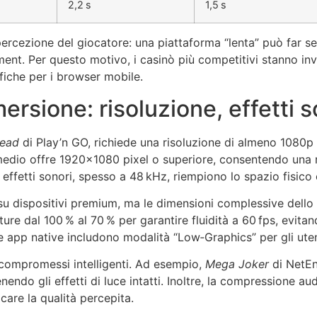
2,2 s
1,5 s
ercezione del giocatore: una piattaforma “lenta” può far s
ement. Per questo motivo, i casinò più competitivi stanno 
fiche per i browser mobile.
mersione: risoluzione, effetti 
Dead
di Play’n GO, richiede una risoluzione di almeno 1080p p
medio offre 1920×1080 pixel o superiore, consentendo una res
ffetti sonori, spesso a 48 kHz, riempiono lo spazio fisico
ta su dispositivi premium, ma le dimensioni complessive dello
texture dal 100 % al 70 % per garantire fluidità a 60 fps, evi
 app native includono modalità “Low‑Graphics” per gli utent
o compromessi intelligenti. Ad esempio,
Mega Joker
di NetEnt
do gli effetti di luce intatti. Inoltre, la compressione au
icare la qualità percepita.