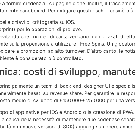
 a fornire credenziali su pagine clone. Inoltre, il tracciame
tamente sandboxed. Per mitigare questi rischi, i casinò più
lle chiavi di crittografia su iOS.
rprint) per le operazioni di prelievo.
evitando che i numeri di carta vengano memorizzati dirett
nte sulla propensione a utilizzare i Free Spins. Un giocatore
ecipare a promozioni ad alto turnover. D’altro canto, le not
biente è considerato più controllato.
ica: costi di sviluppo, manut
incipalmente un team di back‑end, designer UI e specialisti 
eralmente basati su revenue share. Per garantire la respons
osto medio di sviluppo di €150 000‑€250 000 per una vers
uppo di app native per iOS e Android o la creazione di PWA. 
 a causa della necessità di mantenere due codebase separat
ilità con nuove versioni di SDK) aggiunge un onere annuale