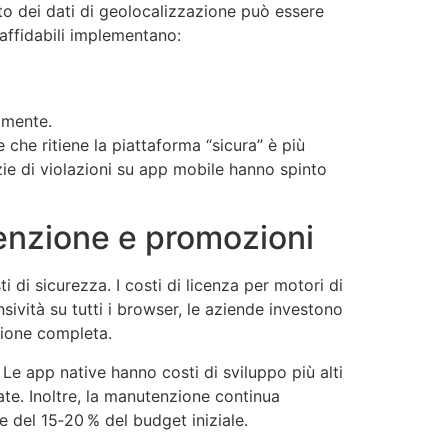
nto dei dati di geolocalizzazione può essere
 affidabili implementano:
amente.
 che ritiene la piattaforma “sicura” è più
izie di violazioni su app mobile hanno spinto
enzione e promozioni
di sicurezza. I costi di licenza per motori di
ività su tutti i browser, le aziende investono
ione completa.
Le app native hanno costi di sviluppo più alti
e. Inoltre, la manutenzione continua
 del 15‑20 % del budget iniziale.