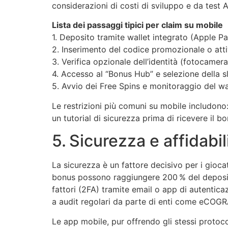
considerazioni di costi di sviluppo e da test 
Lista dei passaggi tipici per claim su mobile
1. Deposito tramite wallet integrato (Apple P
2. Inserimento del codice promozionale o att
3. Verifica opzionale dell’identità (fotocamera
4. Accesso al “Bonus Hub” e selezione della sl
5. Avvio dei Free Spins e monitoraggio del w
Le restrizioni più comuni su mobile includono:
un tutorial di sicurezza prima di ricevere il bo
5. Sicurezza e affidabil
La sicurezza è un fattore decisivo per i gioc
bonus possono raggiungere 200 % del deposito
fattori (2FA) tramite email o app di autentica
a audit regolari da parte di enti come eCOGRA,
Le app mobile, pur offrendo gli stessi protoco