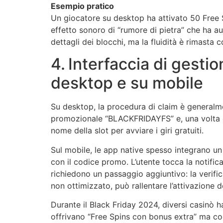
Esempio pratico
Un giocatore su desktop ha attivato 50 Free
effetto sonoro di “rumore di pietra” che ha a
dettagli dei blocchi, ma la fluidità è rimasta 
4. Interfaccia di gest
desktop e su mobile
Su desktop, la procedura di claim è generalment
promozionale “BLACKFRIDAYFS” e, una volta co
nome della slot per avviare i giri gratuiti.
Sul mobile, le app native spesso integrano un 
con il codice promo. L’utente tocca la notific
richiedono un passaggio aggiuntivo: la verifi
non ottimizzato, può rallentare l’attivazione d
Durante il Black Friday 2024, diversi casinò h
offrivano “Free Spins con bonus extra” ma con