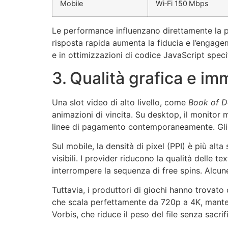
Mobile
Wi‑Fi 150 Mbps
Le performance influenzano direttamente la p
risposta rapida aumenta la fiducia e l’engag
e in ottimizzazioni di codice JavaScript speci
3. Qualità grafica e im
Una slot video di alto livello, come
Book of 
animazioni di vincita. Su desktop, il monitor 
linee di pagamento contemporaneamente. Gli e
Sul mobile, la densità di pixel (PPI) è più al
visibili. I provider riducono la qualità delle 
interrompere la sequenza di free spins. Alcune
Tuttavia, i produttori di giochi hanno trovat
che scala perfettamente da 720p a 4K, mantenen
Vorbis, che riduce il peso del file senza sacrif