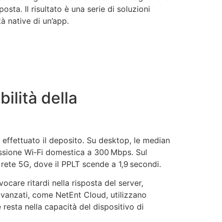
sta. Il risultato è una serie di soluzioni
 native di un’app.
ilità della
effettuato il deposito. Su desktop, le median
essione Wi‑Fi domestica a 300 Mbps. Sul
 rete 5G, dove il PPLT scende a 1,9 secondi.
care ritardi nella risposta del server,
avanzati, come NetEnt Cloud, utilizzano
 resta nella capacità del dispositivo di