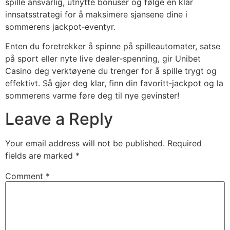
spille ansvarlig, utnytte bonuser og følge en klar
innsatsstrategi for å maksimere sjansene dine i
sommerens jackpot‑eventyr.
Enten du foretrekker å spinne på spilleautomater, satse
på sport eller nyte live dealer‑spenning, gir Unibet
Casino deg verktøyene du trenger for å spille trygt og
effektivt. Så gjør deg klar, finn din favoritt‑jackpot og la
sommerens varme føre deg til nye gevinster!
Leave a Reply
Your email address will not be published.
Required
fields are marked
*
Comment
*