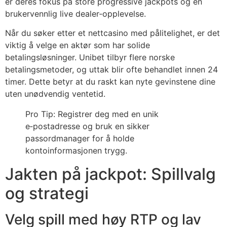
er deres fokus på store progressive jackpots og en
brukervennlig live dealer‑opplevelse.
Når du søker etter et nettcasino med pålitelighet, er det
viktig å velge en aktør som har solide
betalingsløsninger. Unibet tilbyr flere norske
betalingsmetoder, og uttak blir ofte behandlet innen 24
timer. Dette betyr at du raskt kan nyte gevinstene dine
uten unødvendig ventetid.
Pro Tip: Registrer deg med en unik
e‑postadresse og bruk en sikker
passordmanager for å holde
kontoinformasjonen trygg.
Jakten på jackpot: Spillvalg
og strategi
Velg spill med høy RTP og lav