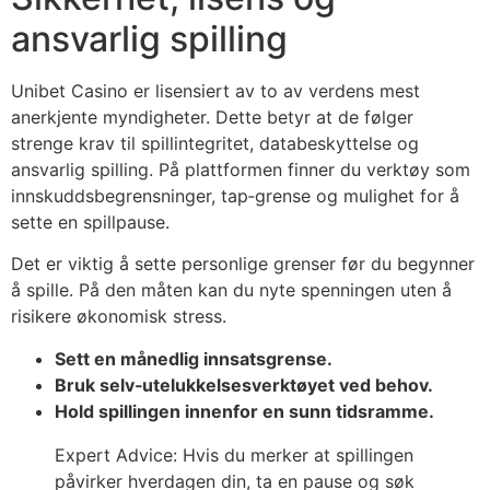
ansvarlig spilling
Unibet Casino er lisensiert av to av verdens mest
anerkjente myndigheter. Dette betyr at de følger
strenge krav til spillintegritet, databeskyttelse og
ansvarlig spilling. På plattformen finner du verktøy som
innskuddsbegrensninger, tap‑grense og mulighet for å
sette en spillpause.
Det er viktig å sette personlige grenser før du begynner
å spille. På den måten kan du nyte spenningen uten å
risikere økonomisk stress.
Sett en månedlig innsatsgrense.
Bruk selv‑utelukkelsesverktøyet ved behov.
Hold spillingen innenfor en sunn tidsramme.
Expert Advice: Hvis du merker at spillingen
påvirker hverdagen din, ta en pause og søk