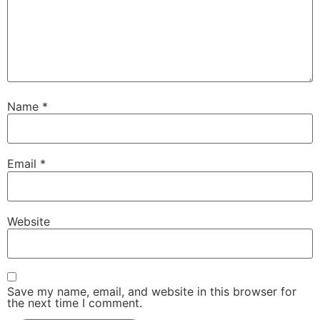
Name
*
Email
*
Website
Save my name, email, and website in this browser for
the next time I comment.