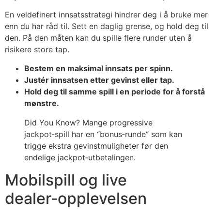
En veldefinert innsatsstrategi hindrer deg i å bruke mer
enn du har råd til. Sett en daglig grense, og hold deg til
den. På den måten kan du spille flere runder uten å
risikere store tap.
Bestem en maksimal innsats per spinn.
Justér innsatsen etter gevinst eller tap.
Hold deg til samme spill i en periode for å forstå
mønstre.
Did You Know? Mange progressive
jackpot‑spill har en “bonus‑runde” som kan
trigge ekstra gevinstmuligheter før den
endelige jackpot‑utbetalingen.
Mobilspill og live
dealer‑opplevelsen