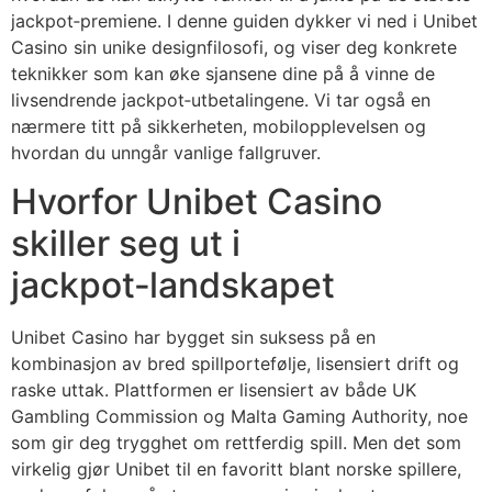
jackpot‑premiene. I denne guiden dykker vi ned i Unibet
Casino sin unike designfilosofi, og viser deg konkrete
teknikker som kan øke sjansene dine på å vinne de
livsendrende jackpot‑utbetalingene. Vi tar også en
nærmere titt på sikkerheten, mobilopplevelsen og
hvordan du unngår vanlige fallgruver.
Hvorfor Unibet Casino
skiller seg ut i
jackpot‑landskapet
Unibet Casino har bygget sin suksess på en
kombinasjon av bred spillportefølje, lisensiert drift og
raske uttak. Plattformen er lisensiert av både UK
Gambling Commission og Malta Gaming Authority, noe
som gir deg trygghet om rettferdig spill. Men det som
virkelig gjør Unibet til en favoritt blant norske spillere,