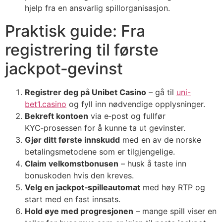
hjelp fra en ansvarlig spillorganisasjon.
Praktisk guide: Fra
registrering til første
jackpot‑gevinst
Registrer deg på Unibet Casino
– gå til
uni-
bet1.casino
og fyll inn nødvendige opplysninger.
Bekreft kontoen
via e‑post og fullfør
KYC‑prosessen for å kunne ta ut gevinster.
Gjør ditt første innskudd
med en av de norske
betalingsmetodene som er tilgjengelige.
Claim velkomstbonusen
– husk å taste inn
bonuskoden hvis den kreves.
Velg en jackpot‑spilleautomat
med høy RTP og
start med en fast innsats.
Hold øye med progresjonen
– mange spill viser en