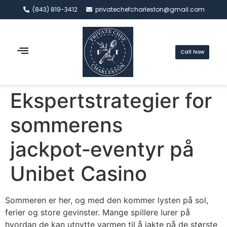
(843) 819-3412
privatechefcharleston@gmail.com
Call Now
Ekspertstrategier for
sommerens
jackpot‑eventyr på
Unibet Casino
Sommeren er her, og med den kommer lysten på sol,
ferier og store gevinster. Mange spillere lurer på
hvordan de kan utnytte varmen til å jakte på de største