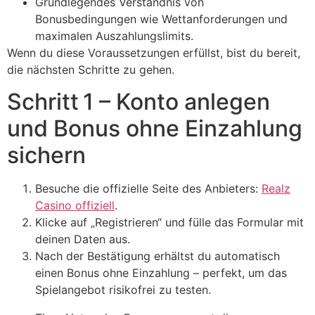
Grundlegendes Verständnis von
Bonusbedingungen wie Wettanforderungen und
maximalen Auszahlungslimits.
Wenn du diese Voraussetzungen erfüllst, bist du bereit,
die nächsten Schritte zu gehen.
Schritt 1 – Konto anlegen
und Bonus ohne Einzahlung
sichern
Besuche die offizielle Seite des Anbieters:
Realz
Casino offiziell
.
Klicke auf „Registrieren“ und fülle das Formular mit
deinen Daten aus.
Nach der Bestätigung erhältst du automatisch
einen Bonus ohne Einzahlung – perfekt, um das
Spielangebot risikofrei zu testen.