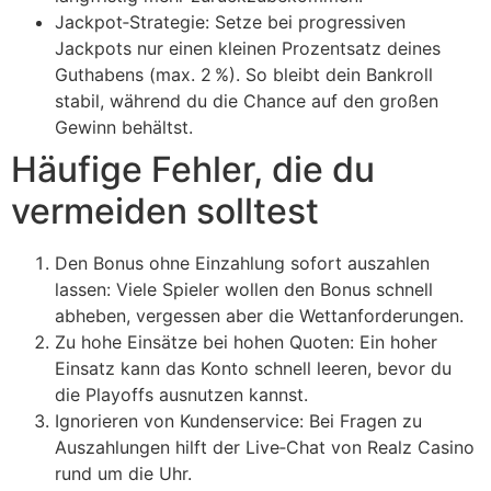
Jackpot‑Strategie: Setze bei progressiven
Jackpots nur einen kleinen Prozentsatz deines
Guthabens (max. 2 %). So bleibt dein Bankroll
stabil, während du die Chance auf den großen
Gewinn behältst.
Häufige Fehler, die du
vermeiden solltest
Den Bonus ohne Einzahlung sofort auszahlen
lassen: Viele Spieler wollen den Bonus schnell
abheben, vergessen aber die Wettanforderungen.
Zu hohe Einsätze bei hohen Quoten: Ein hoher
Einsatz kann das Konto schnell leeren, bevor du
die Playoffs ausnutzen kannst.
Ignorieren von Kundenservice: Bei Fragen zu
Auszahlungen hilft der Live‑Chat von Realz Casino
rund um die Uhr.