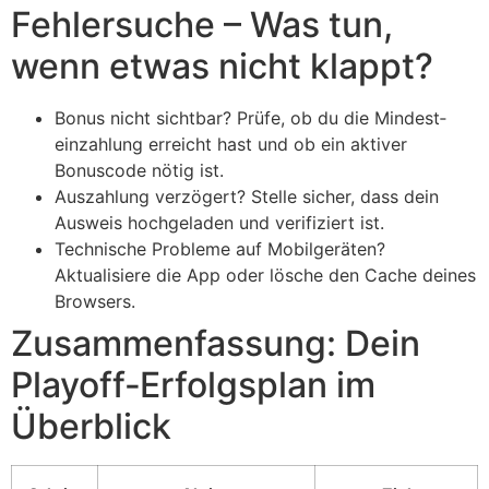
Fehlersuche – Was tun,
wenn etwas nicht klappt?
Bonus nicht sichtbar? Prüfe, ob du die Mindest­
einzahlung erreicht hast und ob ein aktiver
Bonuscode nötig ist.
Auszahlung verzögert? Stelle sicher, dass dein
Ausweis hochgeladen und verifiziert ist.
Technische Probleme auf Mobilgeräten?
Aktualisiere die App oder lösche den Cache deines
Browsers.
Zusammenfassung: Dein
Playoff‑Erfolgsplan im
Überblick