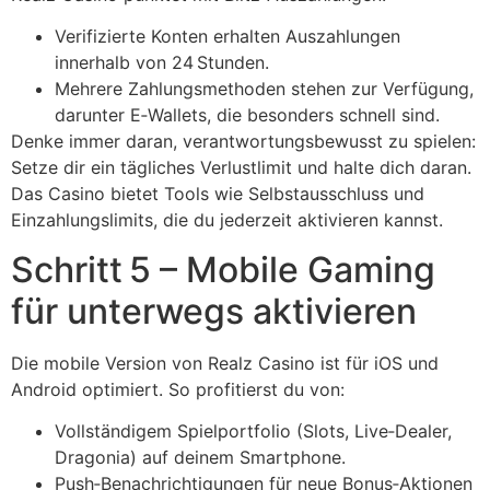
Verifizierte Konten erhalten Auszahlungen
innerhalb von 24 Stunden.
Mehrere Zahlungsmethoden stehen zur Verfügung,
darunter E‑Wallets, die besonders schnell sind.
Denke immer daran, verantwortungsbewusst zu spielen:
Setze dir ein tägliches Verlustlimit und halte dich daran.
Das Casino bietet Tools wie Selbstausschluss und
Einzahlungslimits, die du jederzeit aktivieren kannst.
Schritt 5 – Mobile Gaming
für unterwegs aktivieren
Die mobile Version von Realz Casino ist für iOS und
Android optimiert. So profitierst du von:
Vollständigem Spielportfolio (Slots, Live‑Dealer,
Dragonia) auf deinem Smartphone.
Push‑Benachrichtigungen für neue Bonus‑Aktionen