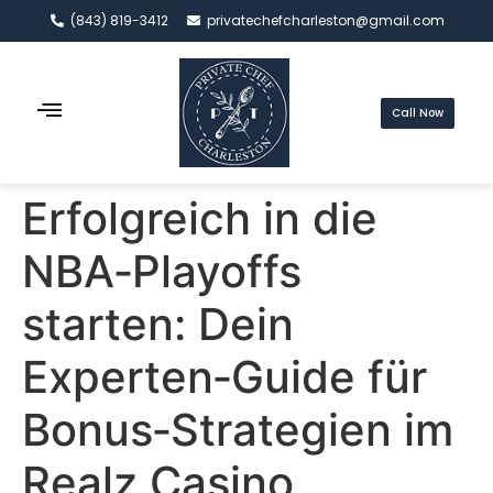
(843) 819-3412
privatechefcharleston@gmail.com
Call Now
Erfolgreich in die
NBA‑Playoffs
starten: Dein
Experten‑Guide für
Bonus‑Strategien im
Realz Casino