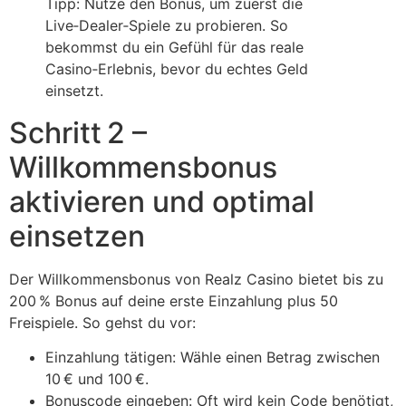
Tipp: Nutze den Bonus, um zuerst die
Live‑Dealer‑Spiele zu probieren. So
bekommst du ein Gefühl für das reale
Casino‑Erlebnis, bevor du echtes Geld
einsetzt.
Schritt 2 –
Willkommensbonus
aktivieren und optimal
einsetzen
Der Willkommensbonus von Realz Casino bietet bis zu
200 % Bonus auf deine erste Einzahlung plus 50
Freispiele. So gehst du vor:
Einzahlung tätigen: Wähle einen Betrag zwischen
10 € und 100 €.
Bonuscode eingeben: Oft wird kein Code benötigt,