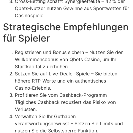
Cross‑Betting schafft Synergieeffekte – 42 % der
Qbets‑Nutzer nutzen Gewinne aus Sportwetten für
Casinospiele.
Strategische Empfehlungen
für Spieler
Registrieren und Bonus sichern – Nutzen Sie den
Willkommensbonus von Qbets Casino, um Ihr
Startkapital zu erhöhen.
Setzen Sie auf Live‑Dealer‑Spiele – Sie bieten
höhere RTP‑Werte und ein authentisches
Casino‑Erlebnis.
Profitieren Sie vom Cashback‑Programm –
Tägliches Cashback reduziert das Risiko von
Verlusten.
Verwalten Sie Ihr Guthaben
verantwortungsbewusst – Setzen Sie Limits und
nutzen Sie die Selbstsperre‑Funktion.