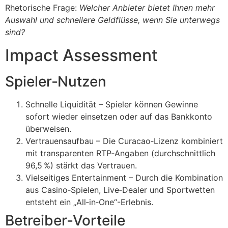
Rhetorische Frage:
Welcher Anbieter bietet Ihnen mehr
Auswahl und schnellere Geldflüsse, wenn Sie unterwegs
sind?
Impact Assessment
Spieler‑Nutzen
Schnelle Liquidität – Spieler können Gewinne
sofort wieder einsetzen oder auf das Bankkonto
überweisen.
Vertrauensaufbau – Die Curacao‑Lizenz kombiniert
mit transparenten RTP‑Angaben (durchschnittlich
96,5 %) stärkt das Vertrauen.
Vielseitiges Entertainment – Durch die Kombination
aus Casino‑Spielen, Live‑Dealer und Sportwetten
entsteht ein „All‑in‑One“-Erlebnis.
Betreiber‑Vorteile