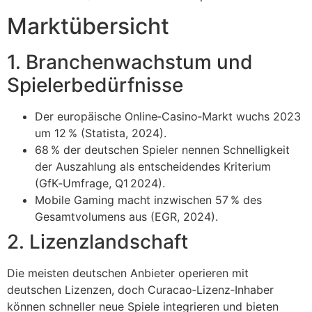
Marktübersicht
1. Branchenwachstum und
Spielerbedürfnisse
Der europäische Online‑Casino‑Markt wuchs 2023
um 12 % (Statista, 2024).
68 % der deutschen Spieler nennen Schnelligkeit
der Auszahlung als entscheidendes Kriterium
(GfK‑Umfrage, Q1 2024).
Mobile Gaming macht inzwischen 57 % des
Gesamtvolumens aus (EGR, 2024).
2. Lizenzlandschaft
Die meisten deutschen Anbieter operieren mit
deutschen Lizenzen, doch Curacao‑Lizenz‑Inhaber
können schneller neue Spiele integrieren und bieten