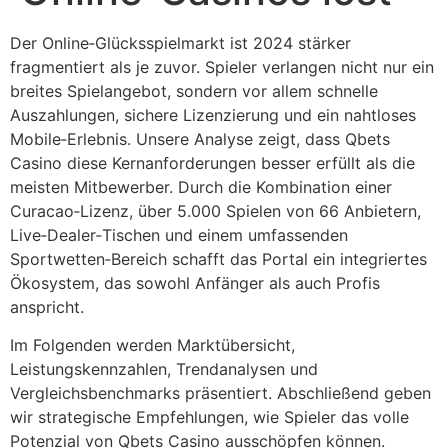
Der Online‑Glücksspielmarkt ist 2024 stärker
fragmentiert als je zuvor. Spieler verlangen nicht nur ein
breites Spielangebot, sondern vor allem schnelle
Auszahlungen, sichere Lizenzierung und ein nahtloses
Mobile‑Erlebnis. Unsere Analyse zeigt, dass Qbets
Casino diese Kernanforderungen besser erfüllt als die
meisten Mitbewerber. Durch die Kombination einer
Curacao‑Lizenz, über 5.000 Spielen von 66 Anbietern,
Live‑Dealer‑Tischen und einem umfassenden
Sportwetten‑Bereich schafft das Portal ein integriertes
Ökosystem, das sowohl Anfänger als auch Profis
anspricht.
Im Folgenden werden Marktübersicht,
Leistungskennzahlen, Trendanalysen und
Vergleichsbenchmarks präsentiert. Abschließend geben
wir strategische Empfehlungen, wie Spieler das volle
Potenzial von Qbets Casino ausschöpfen können.